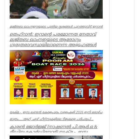
മുജ്തബ ഖാംനഈയുടെ പുതിയ ദൃശ്യങ്ങൾ പുറത്തുവിട്ട് ഇറാൻ
തെഹ്റാൻ: ഇറാന്റെ പരമോന്നത നേതാവ്
മുജ്തബ ഖാംനഇയുടെ ആരോഗ്യം
ഗുരുതരാവസ്ഥയിലാണെന്ന അഭ്യൂഹങ്ങൾ
പരക്കുന്ന...
World
യുക്മ - ഇസ ലണ്ടൻ കേരളപൂരം വളളംകളി 2026 ഇനി ഒരാഴ്ച
മാത്രം.....ആറ്, ഏഴ് ഹീറ്റ്സുകളിലെ ടീമുകളെ പരിചയപ്...
കുര്യൻ ജോർജ്ജ് (നാഷണൽ പി.ആർ.ഒ &
മീഡിയ കോർഡിനേറ്റർ) യുക്മ - ഇസ
ലണ്ടൻ കേരളപൂരം വ...