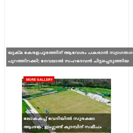
യുക്മ കേരളപൂരത്തിന് ആവേശം പകരാൻ സ്വാഗതഗ
പുറത്തിറക്കി; ദേവലാൽ സഹദേവൻ ചിട്ടപ്പെടുത്തിയ
ഗാനം സോഷ്യൽ മീഡിയയിൽ തരംഗമാകുന്നു
MORE GALLERY
ലോകകപ്പ് വേദിയിൽ സുരക്ഷാ
ആശങ്ക; ഇംഗ്ലണ്ട് ക്യാമ്പിന് സമീപം