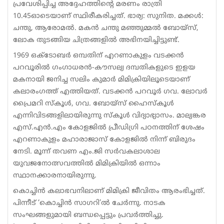
പ്രവേശിപ്പിച്ച അദ്ദേഹത്തിന്റെ മരണം രാത്രി
10.45ഓടെയാണ് സ്ഥിരീകരിച്ചത്. ഭാര്യ: സുനിത. മക്കൾ:
ചന്തു, ആരോമൽ. മകൻ ചന്തു മഞ്ഞുമ്മൽ ബോയ്​സ്​,
ലോക തുടങ്ങിയ ചിത്രങ്ങളിൽ അഭിനയിച്ചിട്ടുണ്ട്​.
1969 ഒക്ടോബർ ഒമ്പതിന് എറണാകുളം വടക്കൻ
പറവൂരിൽ ഗംഗാധരൻ-കൗസല്യ ദമ്പതികളുടെ ഇളയ
മകനായി ജനിച്ച സലിം കുമാർ മിമിക്രിയിലൂടെയാണ്​
കലാരംഗത്ത്​ എത്തിയത്​. വടക്കൻ പറവൂർ ഗവ. ലോവർ
പ്രൈമറി സ്കൂൾ, ഗവ. ബോയ്സ് ഹൈസ്കൂൾ
എന്നിവിടങ്ങളിലായിരുന്നു സ്കൂൾ വിദ്യാഭ്യാസം. മാല്യങ്കര
എസ്.എൻ.എം കോളജിൽ പ്രീഡിഗ്രി പഠനത്തിന്​ ശേഷം
എറണാകുളം മഹാരാജാസ് കോളജിൽ നിന്ന്​ ബിരുദം
നേടി. മൂന്ന്​ തവണ എം.ജി സർവകലാശാല
യുവജനോത്സവത്തിൽ മി​​മി​​ക്രി​​യി​​ൽ ഒന്നാം
സ്ഥാനക്കാരനായിരുന്നു.
കൊച്ചിൻ കലാഭവനിലാണ് മിമിക്രി ജീവിതം ആരംഭിച്ചത്​.
പിന്നീട് ‘കൊച്ചിൻ സാഗറി’ൽ ചേർന്നു. നാടക
സംഘങ്ങളുമായി ബന്ധപ്പെട്ടും പ്രവർത്തിച്ചു.