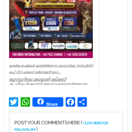
കായിക പ്രേമികള്‍ കാത്തിരിക്കുന്ന ഗ്ലോസ്റ്ററിലെ 'ഇന്‍ഫിനിറ്റി
കപ്പ്' ടി10 ക്രിക്കറ്റ് ടൂര്‍ണമെന്റ് ഓഗ...
ഗ്ലോസ്റ്ററിലെ മലയാളി ക്രിക്കറ്റ്
പ്രേമികള്‍ക്കായി ആവേശമുണര്‍ത്തുന്ന
'ഇന്‍ഫിനിറ്റി കപ്പ് - സീസണ്‍ 3'...
Associations
Twitter
WhatsApp
Facebook
Share
Share
POST YOUR COMMENTS HERE (
CLICK HERE FOR
)
MALAYALAM