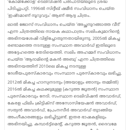
‘കോമിക്കോള’ ടെലിവിഷൻ പരിപാടിയിലൂടെ ശ്രദ്ധ
പിടിച്ചുപറ്റി. 1996ൽ സിദ്ദീഖ്​ ഷമീർ സംവിധാനം ചെയ്ത
‘ഇഷ്ടമാണ്​ നൂറുവട്ടം’ ആണ്​ ആദ്യ ചിത്രം.
ലാൽ ജോസ് സംവിധാനം ചെയ്ത ‘അച്ഛനുറങ്ങാത്ത വീട്’
എന്ന ചിത്രത്തിലെ നായക കഥാപാത്രം സലിംകുമാറിന്റെ
അഭിനയശേഷി വിളിച്ചോതുന്നതായിരുന്നു. 2005ൽ മികച്ച
രണ്ടാമത്തെ നടനുള്ള സംസ്ഥാന അവാർഡ്​ ഇതിലൂടെ
അദ്ദേഹത്തെ തേടിയെത്തി. സലിം അഹമ്മദ്​ സംവിധാനം
ചെയ്ത ‘ആദാമിന്റെ മകൻ അബു’ എന്ന ചിത്രത്തിലെ
അഭിനയത്തിന്​ 2010ലെ മികച്ച നടനുള്ള
ദേശീയപുരസ്കാരവും സംസ്ഥാന പുരസ്കാരവും ലഭിച്ചു.
2012ൽ മികച്ച ഹാസ്യനടനും (അയാളും ഞാനും തമ്മിൽ)
2016ൽ മികച്ച കഥക്കുമുള്ള (കറുത്ത ജൂതൻ) സംസ്ഥാന
പുരസ്‌കാരവും നേടി. സംസ്ഥാന ടെലിവിഷൻ അവാർഡ്​,
കേരള ഫിലിം ക്രിട്ടിക്സ് അസോസിയേഷൻ അവാർഡ്,
സത്യൻ അവാർഡ്​, പ്രേംനസീർ അവാർഡ്​ തുടങ്ങിയ
അംഗീകാരങ്ങളും ലഭിച്ചിട്ടുണ്ട്​. ഇതര ഭാഷകളിലും
അഭിനയിച്ചു. കമ്പാർട്ട്മെന്റ്, കറുത്ത ജൂതൻ, ദൈവമേ