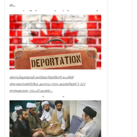
മു...
ലണ്ടൻ: ജീവിതച്ചെലവ് വർധിക്കുന്നതുമായി
ബന്ധപ്പെട്ട ജനങ്ങളുടെ ആശങ്കകൾ
നേരിട്ടറിയാനും കേൾക്കാനും ബ്രിട...
UK NEWS
അനധികൃതമായി കുടിയേറിയതിന്റെ പേരിൽ
ആറുമാസത്തിനിടെ കാനഡ നാടു കടത്തിയത് 3,323
ഇന്ത്യക്കാരെ, നടപടി കാത്ത...
ഓട്ടോവ: അനധികൃതമായി
കുടിയേറിയതിന്റെ പേരിൽ
ആറുമാസത്തിനിടെ കാനഡ
നാടുകടത്തിയത് 3,323 ഇന്ത്യക്കാരെ. കാന...
World