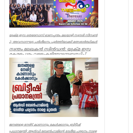
യുക്മ ഇസ തെരേസാസ് ഓണച്ചന്തം മലയാളി സുന്ദരി സീസൺ
2; അവസാനഘട്ട പരിശീലനം പൂർത്തിയാക്കി മത്സരാർത്ഥികൾ
സ്വന്തം ലേഖകൻ സ്വിൻഡൻ: യുക്മ ഇസ
കേരളപ്പൂരം വള്ളംകളിയോടനുബന്ധിച്ച്
ആഗസ്റ്റ് 15ന് റോതർഹാമിലെ മാൻവേ...
uukma
ജനങ്ങളെ നേരിട്ട് കാണാനും കേൾക്കാനും ബ്രിട്ടീഷ്
പ്രധാനമന്ത്രി; ആൻഡി ബേൺഹാമിന്റെ ദേശീയ പര്യടനം നാളെ