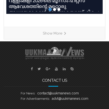
വള്ളംകളി 2026-ലെ മൂന്നാം ഹീറ്റ്സ്
ആവേശത്തിന്റെ മറ്റൊരു
അധ്യായമാകാൻ ഒരുങ്ങുകയാണ്. മികച്ച
പാരമ്പര്യവും പരിശീലന മികവും
വിജയലക്ഷ്യവുമായി മൂന്ന് കരുത്തുറ്റ
ടീമുകളാണ് ഹീറ്റ്സ്–3ൽ നേർക്കുനേർ
Show More
എത്തുന്നത്. തായങ്കരി, പായിപ്പാട്,
കരുവാറ്റ എന്നീ ചരിത്രപ്രസിദ്ധമായ
ചുണ്ടൻവള്ളങ്ങളുടെ പേരിലാണ്
യുകെയിലെ പ്രമുഖ ബോട്ട് ക്ലബ്ബുകൾ
ശക്തി തെളിയിക്കാൻ എത്തുന്നത്.
തായങ്കരി – ബി എം എ ബോട്ട് ക്ലബ്ബ്,
ബാസറ്റ്ലോ
CONTACT US
contact@uukmanews.com
For News:
advt@uukmanews.com
For Advertisements: