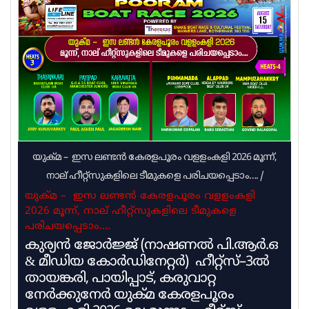
ചെയ്തിരുന്നില്ലെന്നുമാണ് വിദ്യാഭ്യാസ നല്‍കുന്ന
വിശദീകരണം. യുഡിഎഫ് സര്‍ക്കാരും പ്രമോഷന്‍
നടത്തുന്ന നടപടിക്രമം പൂര്‍ത്തിയാക്കിയിട്ടില്ല.
ഇതുമായി ബന്ധപ്പെട്ട നടപടി
പുരോഗമിക്കുന്നുവെന്നാണ് വിദ്യാഭ്യാസ വകുപ്പില്‍
നിന്ന് ലഭിക്കുന്ന വിവരം
യുക്മ – ഇസ ലണ്ടൻ കേരളപൂരം വളളംകളി 2026 മൂന്ന്,
നാല് ഹീറ്റ്സുകളിലെ ടീമുകളെ പരിചയപ്പെടാം….
/
യുക്മ – ഇസ ലണ്ടൻ കേരളപൂരം വളളംകളി
2026 മൂന്ന്, നാല് ഹീറ്റ്സുകളിലെ ടീമുകളെ
പരിചയപ്പെടാം….
കുര്യൻ ജോർജ്ജ് (നാഷണൽ പി.ആർ.ഒ
& മീഡിയ കോർഡിനേറ്റർ) ഹീറ്റ്സ്–3ൽ
തായങ്കരി, പായിപ്പാട്, കരുവാറ്റ
നേർക്കുനേർ യുക്മ കേരളപൂരം