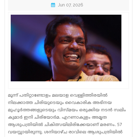
Jun 07, 2026
Sports
Jwala
Classifieds
Law
Gallery
മൂന്ന്​ പതിറ്റാണ്ടോളം മലയാള വെള്ളിത്തിരയിൽ
നിലക്കാത്ത ചിരിയുടെയും വൈകാരിക അഭിനയ
മുഹൂർത്തങ്ങളുടെയും വിസ്മയം ഒരുക്കിയ നടൻ സലിം
കുമാർ ഇനി ചിരിയോർമ. എറണാകുളം അമൃത
ആശുപത്രിയിൽ ചികിത്സയിലിരിക്കേയാണ് മരണം. 57
വയസ്സായിരുന്നു. ശനിയാഴ്ച രാവിലെ ആശുപത്രിയിൽ