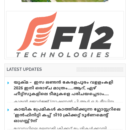
വെടിവെപ്പ്, 9 പേർക്ക് പരിക്ക്
LATEST UPDATES
യുക്മ – ഇസ ലണ്ടൻ കേരളപൂരം വളളംകളി
2026 ഇനി ഒരാഴ്ച മാത്രം…..ആറ്, ഏഴ്
ഹീറ്റ്സുകളിലെ ടീമുകളെ പരിചയപ്പെടാം….
കുര്യൻ ജോർജ്ജ് (നാഷണൽ പി.ആർ.ഒ & മീഡിയ
കോർഡിനേറ്റർ) യുക്മ – ഇസ ലണ്ടൻ കേരളപൂരം
കായിക പ്രേമികള്‍ കാത്തിരിക്കുന്ന ഗ്ലോസ്റ്ററിലെ
വളളംകളി 2026 ഓഗസ്റ്റ് 15 ന് റോഥർഹാമിലെ
‘ഇന്‍ഫിനിറ്റി കപ്പ്’ ടി10 ക്രിക്കറ്റ് ടൂര്‍ണമെന്റ്
മാൻവേഴ്സ് തടാകത്തിൽ അരങ്ങേറുവാൻ
ഓഗസ്റ്റ് 9ന്
ദിവസങ്ങൾ അടുത്ത് വരവെ അതിൻ്റെ ആവേശം
ഗ്ലോസ്റ്ററിലെ മലയാളി ക്രിക്കറ്റ് പ്രേമികള്‍ക്കായി