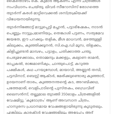
കൈതൊഴാം കെ. കുമാർ ആകണം എന്നീ ചിത്രങ്ങൾ
സംവിധാനം ചെയ്തു. ലിവർ സീറോസിസ് രോഗത്തെ
തുടർന്ന്​ കരൾ മാറ്റിവെക്കൽ ശസ്ത്രക്രിയക്ക്​
വിധേയനായിരുന്നു.
തുടർന്നിങ്ങോട്ട്​ മാട്ടു​പ്പെട്ടി മച്ചാൻ, പട്ടാഭിഷേകം, നാടൻ
പെണ്ണും നാട്ടുപ്രമാണിയും, തെങ്കാശി പട്ടണം, സത്യമേവ
ജയതേ, ഈ പറക്കും തളിക, മീശ മാധവൻ, മഴത്തുള്ളി
കിലുക്കം, കുഞ്ഞിക്കൂനൻ, സി.ഐ.ഡി മൂസ, തിളക്കം,
കിളിച്ചുണ്ടൻ മാമ്പഴം, പട്ടാളം, ചതിക്കാത്ത ചന്തു,
പെരുമഴക്കാലം, തൊമ്മനും മക്കളും, കല്യാണ രാമൻ,
രാപ്പകൽ, രാജമാണിക്യം, ചാന്തുപൊട്ട്​, കറുത്ത
പക്ഷികൾ, കഥ പറയുമ്പോൾ, മായാവി, അണ്ണൻ തമ്പി,
ചട്ടമ്പിനാട്​, ബെസ്റ്റ്​ ആക്ടർ, മേരിക്കുണ്ടൊരു കുഞ്ഞാട്​,
ഉദയനാണ്​ താരം, കുഞ്ഞനന്തന്റെ കട, അറബിക്കഥ,
പത്തേമാരി, വെളിപാടിന്‍റെ പുസ്തകം, ഡ്രൈവിങ്
ലൈസൻസ്, തല്ലുമാല തുടങ്ങി​ 350ഓളം ചിത്രങ്ങളിൽ
വേഷമിട്ടു. ‘കൂടോത്രം’ ആണ്​ അവസാന ചിത്രം.
ഹാസ്യരസ പ്രധാനമായ വേഷങ്ങളായിരുന്നു കൂടുതലും.
എങ്കിലും കാരക്ടർ വേഷങ്ങളിലൂം അദ്ദേഹം അദ്​