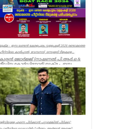
യുക്മ - ഇസ ലണ്ടൻ കേരളപൂരം വളളംകളി 2026 രണ്ടാമത്തെ
ഹീറ്റ്സിലെ കാരിച്ചാൽ, വേമ്പനാട്, നെടുമുടി ടീമുകളെ...
കുര്യൻ ജോർജ്ജ് (നാഷണൽ പി.ആർ.ഒ &
മീഡിയ കോർഡിനേറ്റർ) യുക്മ - ഇസ
ലണ്ടൻ കേരളപൂരം വ...
Associations
ഒളിവിലുള്ള എന്നെ പിടിക്കാൻ പറ്റുമെങ്കിൽ പിടിക്കൂ’;
പൊലീസിനെ വെല്ലുവിളിച്ച് വീണ്ടും അർജുൻ ആയങ്കി