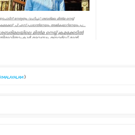
ഇടപാടിന് നേതൃത്വം വഹിച്ചു? ശബരിമല മില്‍മ നെയ്യ്
ക്രമക്കേട്; പി എസ് പ്രശാന്തിനേയും അജികുമാറിനേയും പ്ര...
ശബരിമലയിലെ മില്‍മ നെയ്യ് ക്രമക്കേടില്‍
തിരുവിതാംകൂര്‍ ദേവസ്വം ബോര്‍ഡ് മുന്‍
പ്രസിഡന്റ് പി എസ് പ്രശാ...
Kerala
)
OR MALAYALAM