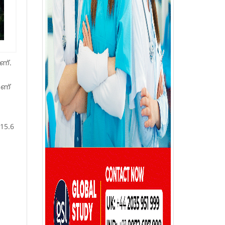
ണ്.
ാണ്
15.6