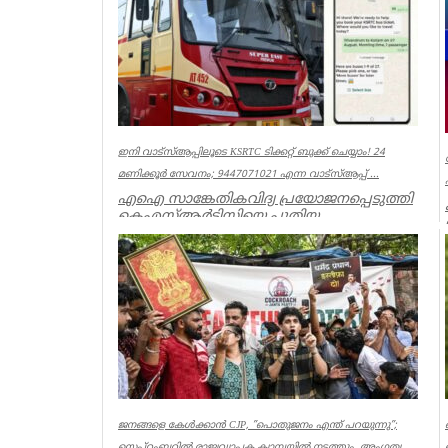
ഇനി വാട്‌സ്ആപ്പിലൂടെ KSRTC ടിക്കറ്റ് ബുക്ക് ചെയ്യാം! 24
മണിക്കൂർ സേവനം; 9447071021 എന്ന വാട്സ്ആപ്പ് ...
എഐ സാങ്കേതികവിദ്യ പ്രയോജനപ്പെടുത്തി
കെഎസ്ആർടിസിയെ പുതിയ
യുഗത്തിലേക്ക് നയിക്കുകയാണ് ലക്ഷ്യമെന്ന്
ഗതാ...
Kerala
ജനങ്ങളെ കേൾക്കാൻ CJP, ”പൊതുജനം എന്ത് പറയുന്നു”;
സെപ്റ്റംബറിൽ രാജ്യവ്യാപക ക്യാമ്പയിൽ നടത്തും, അംഗത്വ ...