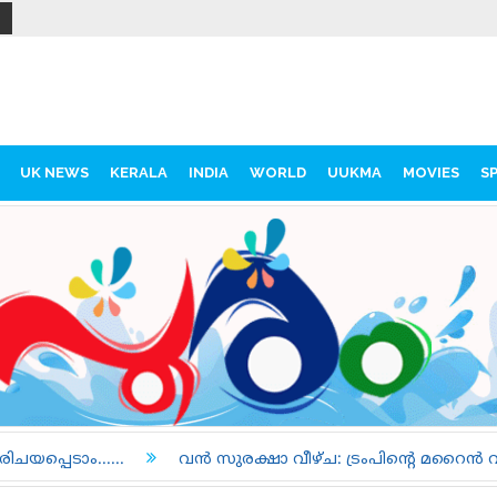
UK NEWS
KERALA
INDIA
WORLD
UUKMA
MOVIES
S
വൻ സുരക്ഷാ വീഴ്ച: ട്രംപിന്റെ മറൈൻ വണ്ണും യാത്രാവിമാന