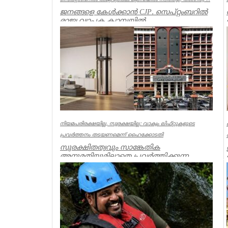
ജനങ്ങളെ കേൾക്കാൻ CJP. സെപ്റ്റംബറിൽ
രാജ്യ വ്യാപക ക്യാമ്പയിൽ
നടത്തും.”പൊതുജനം എന്ത് പറയുന്നു” എന്ന
പേ...
India
നിയമപരിരക്ഷയില്ല, സുരക്ഷയില്ല: വാക്വം ലിഫ്റ്റുകളുടെ
പ്രവര്‍ത്തനം തടയണമെന്ന് ഹൈക്കോടതി
സുരക്ഷിതത്വവും സാങ്കേതിക
അനുമതിയുമില്ലാതെ പ്രവര്‍ത്തിക്കുന്ന
അനധികൃത വാക്വം ലിഫ്റ്റുകളുടെ പ്രവര്‍ത്...
Kerala