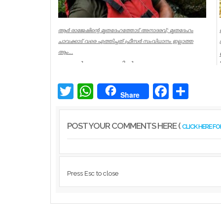
ആര്‍ രാജേഷിന്റെ മൃതദേഹത്തോട് അനാദരവ്; മൃതദേഹം
ചാവക്കാട് വരെ എത്തിച്ചത് ഫ്രീസര്‍ സംവിധാനം ഇല്ലാത്ത
ആം...
കണ്ണൂര്‍ ചെറുപുഴയില്‍
രക്ഷാപ്രവര്‍ത്തനത്തിനിടെ ജീവന്‍ നഷ്ടമായ
നീന്തല്‍ പരിശീലകന്‍ ആര്‍ രാജേഷിന്റെ മ...
Twitter
WhatsApp
Facebook
Share
Share
Latest News
POST YOUR COMMENTS HERE (
CLICK HERE F
Press Esc to close