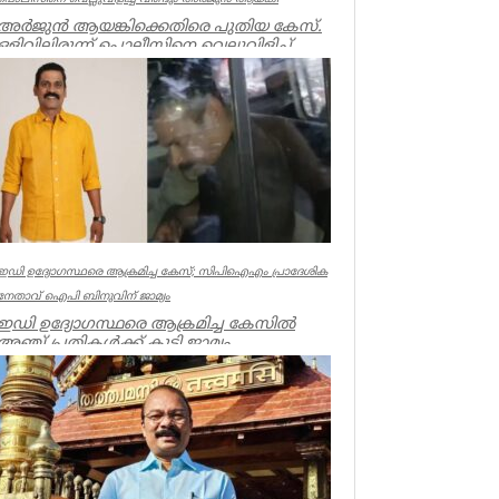
അർജുൻ ആയങ്കിക്കെതിരെ പുതിയ കേസ്.
ഒളിവിലിരുന്ന് പൊലീസിനെ വെല്ലുവിളിച്ച്
ഭീഷണിപ്പെടുത്തിയതിനാണ് കേസ്....
Kerala
ഇഡി ഉദ്യോഗസ്ഥരെ ആക്രമിച്ച കേസ്; സിപിഐഎം പ്രാദേശിക
നേതാവ് ഐപി ബിനുവിന് ജാമ്യം
ഇഡി ഉദ്യോഗസ്ഥരെ ആക്രമിച്ച കേസില്‍
അഞ്ച് പ്രതികള്‍ക്ക് കൂടി ജാമ്യം.
സിപിഐഎം നേതാവ് ഐപി ബിനു ഉള്‍പ്പട...
Kerala