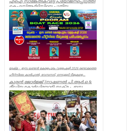
എഐ സാങ്കേതികവിദ്യ പ്രയോജനപ്പെടുത്തി
കെഎസ്ആർടിസിയെ പുതിയ
യുഗത്തിലേക്ക് നയിക്കുകയാണ് ലക്ഷ്യമെന്ന്
ഗതാ...
Kerala
യുക്മ - ഇസ ലണ്ടൻ കേരളപൂരം വളളംകളി 2026 രണ്ടാമത്തെ
ഹീറ്റ്സിലെ കാരിച്ചാൽ, വേമ്പനാട്, നെടുമുടി ടീമുകളെ...
കുര്യൻ ജോർജ്ജ് (നാഷണൽ പി.ആർ.ഒ &
മീഡിയ കോർഡിനേറ്റർ) യുക്മ - ഇസ
ലണ്ടൻ കേരളപൂരം വ...
Associations