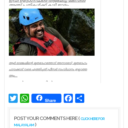
ഇഡി ഉദ്യോഗസ്ഥരെ ആക്രമിച്ച കേസില്‍
അഞ്ച് പ്രതികള്‍ക്ക് കൂടി ജാമ്യം.
സിപിഐഎം നേതാവ് ഐപി ബിനു ഉള്‍പ്പട...
Kerala
ആര്‍ രാജേഷിന്റെ മൃതദേഹത്തോട് അനാദരവ്; മൃതദേഹം
ചാവക്കാട് വരെ എത്തിച്ചത് ഫ്രീസര്‍ സംവിധാനം ഇല്ലാത്ത
ആം...
കണ്ണൂര്‍ ചെറുപുഴയില്‍
രക്ഷാപ്രവര്‍ത്തനത്തിനിടെ ജീവന്‍ നഷ്ടമായ
നീന്തല്‍ പരിശീലകന്‍ ആര്‍ രാജേഷിന്റെ മ...
Twitter
WhatsApp
Facebook
Share
Share
Latest News
POST YOUR COMMENTS HERE (
CLICK HERE FOR
)
MALAYALAM