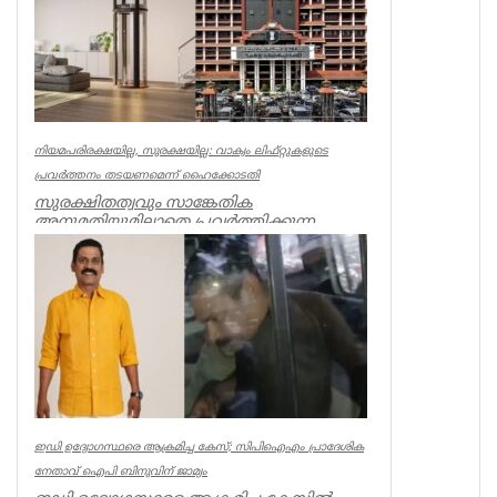
നിയമപരിരക്ഷയില്ല, സുരക്ഷയില്ല: വാക്വം ലിഫ്റ്റുകളുടെ
പ്രവര്‍ത്തനം തടയണമെന്ന് ഹൈക്കോടതി
സുരക്ഷിതത്വവും സാങ്കേതിക
അനുമതിയുമില്ലാതെ പ്രവര്‍ത്തിക്കുന്ന
അനധികൃത വാക്വം ലിഫ്റ്റുകളുടെ പ്രവര്‍ത്...
Kerala
ഇഡി ഉദ്യോഗസ്ഥരെ ആക്രമിച്ച കേസ്; സിപിഐഎം പ്രാദേശിക
നേതാവ് ഐപി ബിനുവിന് ജാമ്യം