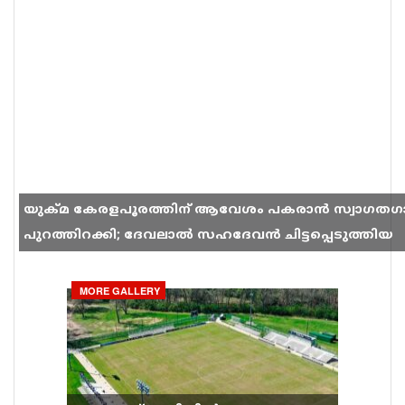
യുക്മ കേരളപൂരത്തിന് ആവേശം പകരാൻ സ്വാഗതഗ
പുറത്തിറക്കി; ദേവലാൽ സഹദേവൻ ചിട്ടപ്പെടുത്തിയ
ഗാനം സോഷ്യൽ മീഡിയയിൽ തരംഗമാകുന്നു
MORE GALLERY