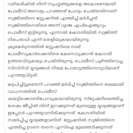
വഴിയരികിൽ നിന്ന് സുഹൃത്തുക്കളെ അകാരണമായി
പോലീസ് അസഭ്യം പറഞ്ഞത് ചോദ്യം ചെയ്തതിനാണ്
സുജിത്തിനെ സ്റ്റേഷനിൽ‌ എത്തിച്ച് മർദിച്ചത്.
സുജിത്തിനെതിരെ അന്ന് വ്യാജ എഫ്ഐആറും
പൊലീസ് ഇട്ടിരുന്നു. എന്നാൽ കോടതിയിൽ സുജിത്ത്
നിരപരാധി എന്ന് തെളിയുകയായിരുന്നു.
ക്രൂരമർദ്ദനത്തിൽ സ്റ്റേഷനിലെ നാല്
പോലീസുകാർക്കെതിരെ കേസെടുക്കാൻ കോടതി
ഉത്തരവിടുകയും ചെയ്ത‍ിരുന്നു. പൊലീസ് പൂഴ്ത്തിവെച്ച
സിസിടിവി ദൃശ്യങ്ങൾ നിയമ പോരാട്ടത്തിനൊടുവിലാണ്
പുറത്തുവിട്ടത്.
മദ്യപിച്ചിട്ടുണ്ടെന്ന് പറഞ്ഞ് മർദിച്ച് സുജിത്തിനെ ബലമായി
വാഹനത്തിൽ പൊലീസ്
കയറ്റിക്കൊണ്ടിപോവുകയായിരുന്നു. സ്‌റ്റേഷനിലെത്തിച്ച
ശേഷം ജീപ്പിൽ നിന്ന് ഇറക്കുന്നത് മുതലുള്ള ദൃശ്യങ്ങളാണ്
ഇപ്പോൾ പുറത്തുവന്നിരിക്കുന്നത്. കോടതിയിൽ
സമർപ്പിച്ച ദൃശ്യങ്ങളാണിത്. സ്റ്റേഷനിൽ സുജിത്തിനെ
എത്തിച്ച ഉടനെ തന്നെ എസ്‌ഐ മുഖത്തടിക്കുന്നത്