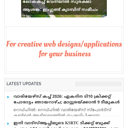
ലോകകപ്പ് വേദിയിൽ സുരക്ഷാ
ആശങ്ക; ഇംഗ്ലണ്ട് ക്യാമ്പിന് സമീപം
വെടിവെപ്പ്, 9 പേർക്ക് പരിക്ക്
LATEST UPDATES
വാരിയേഴ്സ് കപ്പ് 2026: ഏകദിന ടി10 ക്രിക്കറ്റ്
പോരാട്ടം ഞായറാഴ്ച; മാറ്റുരയ്ക്കാൻ 9 ടീമുകൾ
റെഡ്ഹിൽ: റെഡ്ഹിൽ വാരിയേഴ്സ് സ്പോർട്സ്
ക്ലബ്ബിന്റെ ആഭിമുഖ്യത്തിൽ സംഘടിപ്പിക്കുന്ന
‘വാരിയേഴ്സ് കപ്പ് 2026’ ഏകദിന ടി10 ക്രിക്കറ്റ്
ഇനി വാട്‌സ്ആപ്പിലൂടെ KSRTC ടിക്കറ്റ് ബുക്ക്
ടൂർണമെന്റ് ഓഗസ്റ്റ് 9 ഞായറാഴ്ച നടക്കും. 11A Park