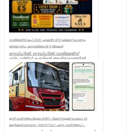
വാരിയേഴ്സ് കപ്പ് 2026: ഏകദിന ടി10 ക്രിക്കറ്റ് പോരാട്ടം
ഞായറാഴ്ച; മാറ്റുരയ്ക്കാൻ 9 ടീമുകൾ
റെഡ്ഹിൽ: റെഡ്ഹിൽ വാരിയേഴ്സ്
സ്പോർട്സ് ക്ലബ്ബിന്റെ ആഭിമുഖ്യത്തിൽ
സംഘടിപ്പിക്കുന്ന ‘വാരിയേഴ്സ് കപ...
Associations
ഇനി വാട്‌സ്ആപ്പിലൂടെ KSRTC ടിക്കറ്റ് ബുക്ക് ചെയ്യാം! 24
മണിക്കൂർ സേവനം; 9447071021 എന്ന വാട്സ്ആപ്പ് ...