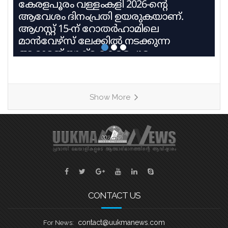
കേരളപൂരം വള്ളംകളി 2026-ന്റെ
ആവേശം ദിനംപ്രതി ഉയരുകയാണ്.
ആഗസ്റ്റ് 15-ന് റോതർഹാമിലെ
മാൻവേഴ്സ് ലേക്കിൽ നടക്കുന്ന
ആറാമത് യുക്മ കേരളപൂരം
വള്ളംകളിയിൽ 27 ടീമുകൾ 9
ഹീറ്റുകളിലായി മാറ്റുരയ്ക്കും. ഓരോ
ടീമും കഠിന പരിശീലനത്തിന്റെ
Show More
അവസാനഘട്ടത്തിലാണ്. കേരളത്തിലെ
ചുണ്ടൻവള്ളം പാരമ്പര്യം
നിലനിർത്തിക്കൊണ്ട്, യുകെയിലെ
വിവിധ ബോട്ട് ക്ലബ്ബുകളെ
പ്രതിനിധീകരിക്കുന്ന ടീമുകൾ കുട്ടനാടൻ
ഗ്രാമങ്ങളുടെ പേരിലുള്ള
വള്ളങ്ങളിലാണ് മത്സരിക്കുന്നത്. ഓരോ
ഹീറ്റിലെയും ആദ്യ രണ്ട് സ്ഥാനക്കാർ
CONTACT US
അടുത്ത
contact@uukmanews.com
For News: