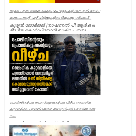
യുക്മ - ഇസ ലണ്ടൻ കേരളപൂരം വളളംകളി 2026 ഇനി ഒരാഴ്ച
മാത്രം.....ആറ്, ഏഴ് ഹീറ്റ്സുകളിലെ ടീമുകളെ പരിചയപ്...
കുര്യൻ ജോർജ്ജ് (നാഷണൽ പി.ആർ.ഒ &
മീഡിയ കോർഡിനേറ്റർ) യുക്മ - ഇസ
ലണ്ടൻ കേരളപൂരം വ...
Associations
പോലീസിന്റെയും പ്രോസിക്യൂഷന്റെയും വീഴ്ച; ലൈംഗിക
കുറ്റവാളിയെ പുറത്തിറങ്ങാൻ അനുവദിച്ചത് ലണ്ടനിൽ രണ്ട്
സ...
ലണ്ടൻ: ലണ്ടനിൽ രണ്ട് സ്ത്രീകളെ
കൊലപ്പെടുത്തിയ സംഭവത്തിൽ
പോലീസിനും പ്രോസിക്യൂഷനും ഗുരുതര