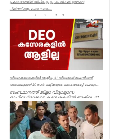
പ്രക്ഷോഭത്തിന് സിപിഐഎം; പെൻഷൻ ഉത്തരവ്
പിൻവലിക്കും വരെ സമരം...
ക്ഷേമ പെൻഷൻ അട്ടിമറിക്കാനുള്ള ബോധ
പൂർവമായ ശ്രമമാണ് യു ഡി എഫ് സർക്കാർ
നടത്തുന്നതെന്ന് സിപിഐഎം സംസ്ഥാ...
Kerala
ഡിഇഒ കസേരകളില്‍ ആളില്ല; 41 ഡിഇഒമാര്‍ വേണ്ടിടത്ത്
ആകെയുള്ളത് 20 പേര്‍; കുട്ടികളുടെ കണക്കെടുപ്പ് പോലും...
സംസ്ഥാനത്ത് ജില്ലാ വിദ്യാഭ്യാസ
ഓഫീസര്‍മാരുടെ കസേരകളില്‍ ആളില്ല. 41
ഡിഇഒമാരില്‍ നിലവില്‍ ഉള്ളത് 20 പ...
Kerala