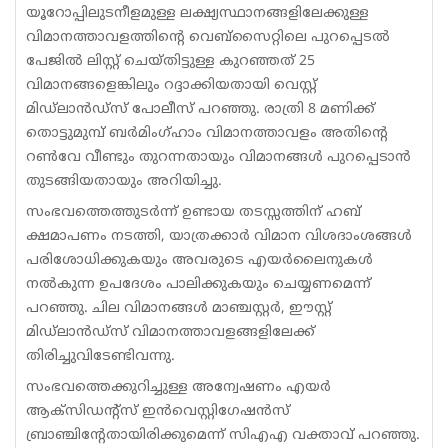
യൂറോപ്പിലുടനീളമുള്ള ലക്ഷ്യസ്ഥാനങ്ങളിലേക്കുള്ള
വിമാനത്താവളത്തിന്റെ വെബ്‌സൈറ്റിലെ പുറപ്പെടൽ
പേജിൽ ലിസ്റ്റ് ചെയ്തിട്ടുള്ള കുറഞ്ഞത് 25
വിമാനങ്ങളെങ്കിലും റദ്ദാക്കിയതായി വെസ്റ്റ്
മിഡ്‌ലാൻഡ്‌സ് പോലീസ് പറഞ്ഞു. രാത്രി 8 മണിക്ക്
തൊട്ടുമുമ്പ് ബർമിംഗ്ഹാം വിമാനത്താവളം അതിന്റെ
റൺവേ വീണ്ടും തുറന്നതായും വിമാനങ്ങൾ പുറപ്പെടാൻ
തുടങ്ങിയതായും അറിയിച്ചു.
സംഭവത്തെത്തുടർന്ന് ഉണ്ടായ തടസ്സത്തിന് ഹബ്
ക്ഷമാപണം നടത്തി, യാത്രക്കാർ വിമാന വിശദാംശങ്ങൾ
പരിശോധിക്കുകയും അവരുടെ എയർലൈനുകൾ
നൽകുന്ന ഉപദേശം പാലിക്കുകയും ചെയ്യണമെന്ന്
പറഞ്ഞു. ചില വിമാനങ്ങൾ മാഞ്ചസ്റ്റർ, ഈസ്റ്റ്
മിഡ്‌ലാൻഡ്‌സ് വിമാനത്താവളങ്ങളിലേക്ക്
തിരിച്ചുവിടേണ്ടിവന്നു.
സംഭവത്തെക്കുറിച്ചുള്ള അന്വേഷണം എയർ
ആക്‌സിഡന്റ്‌സ് ഇൻവെസ്റ്റിഗേഷൻസ്
ബ്രാഞ്ചിന്റേതായിരിക്കുമെന്ന് സിഎഎ വക്താവ് പറഞ്ഞു.