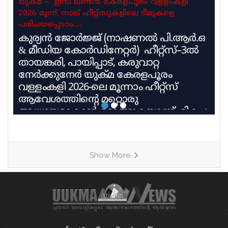
യുക്മ – ഇസ ലണ്ടൻ കേരളപൂരം വളളംകളി
2026 മൂന്ന്, നാല് ഹീറ്റ്സുകളിലെ ടീമുകളെ
പരിചയപ്പെടാം….
കുര്യൻ ജോർജ്ജ് (നാഷണൽ പി.ആർ.ഒ
& മീഡിയ കോർഡിനേറ്റർ) ഹീറ്റ്സ്–3ൽ
തായങ്കരി, പായിപ്പാട്, കരുവാറ്റ
നേർക്കുനേർ യുക്മ കേരളപൂരം
വള്ളംകളി 2026-ലെ മൂന്നാം ഹീറ്റ്സ്
ആവേശത്തിന്റെ മറ്റൊരു
അധ്യായമാകാൻ ഒരുങ്ങുകയാണ്. മികച്ച
പാരമ്പര്യവും പരിശീലന മികവും
വിജയലക്ഷ്യവുമായി മൂന്ന് കരുത്തുറ്റ
ടീമുകളാണ് ഹീറ്റ്സ്–3ൽ നേർക്കുനേർ
Show More
എത്തുന്നത്. തായങ്കരി, പായിപ്പാട്,
കരുവാറ്റ എന്നീ ചരിത്രപ്രസിദ്ധമായ
ചുണ്ടൻവള്ളങ്ങളുടെ പേരിലാണ്
യുകെയിലെ പ്രമുഖ ബോട്ട് ക്ലബ്ബുകൾ
ശക്തി തെളിയിക്കാൻ എത്തുന്നത്.
തായങ്കരി – ബി എം എ ബോട്ട് ക്ലബ്ബ്,