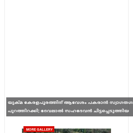
യുക്മ കേരളപൂരത്തിന് ആവേശം പകരാൻ സ്വാഗതഗ
പുറത്തിറക്കി; ദേവലാൽ സഹദേവൻ ചിട്ടപ്പെടുത്തിയ
ഗാനം സോഷ്യൽ മീഡിയയിൽ തരംഗമാകുന്നു
MORE GALLERY