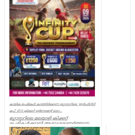
വീഴ്ച്ച സംഭ...
UK NEWS
കായിക പ്രേമികള്‍ കാത്തിരിക്കുന്ന ഗ്ലോസ്റ്ററിലെ 'ഇന്‍ഫിനിറ്റി
കപ്പ്' ടി10 ക്രിക്കറ്റ് ടൂര്‍ണമെന്റ് ഓഗ...
ഗ്ലോസ്റ്ററിലെ മലയാളി ക്രിക്കറ്റ്
പ്രേമികള്‍ക്കായി ആവേശമുണര്‍ത്തുന്ന
'ഇന്‍ഫിനിറ്റി കപ്പ് - സീസണ്‍ 3'...