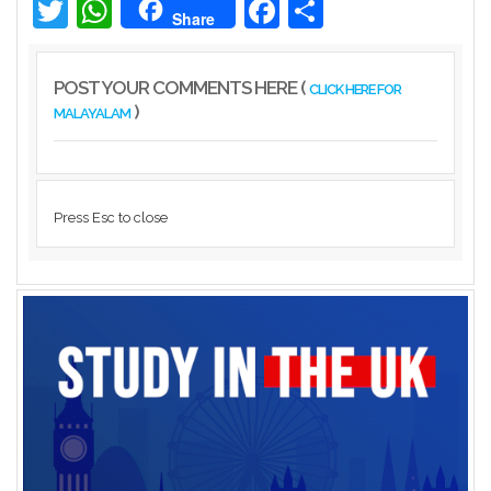
ഇൻസ്പെക്ടർ പിഴ ...
Twitter
WhatsApp
Facebook
Share
Share
Kerala
POST YOUR COMMENTS HERE (
CLICK HERE FOR
)
MALAYALAM
Press Esc to close