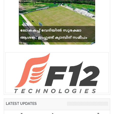
ലോകകപ്പ് വേദിയിൽ സുരക്ഷാ
ആശങ്ക; ഇംഗ്ലണ്ട് ക്യാമ്പിന് സമീപം
വെടിവെപ്പ്, 9 പേർക്ക് പരിക്ക്
LATEST UPDATES