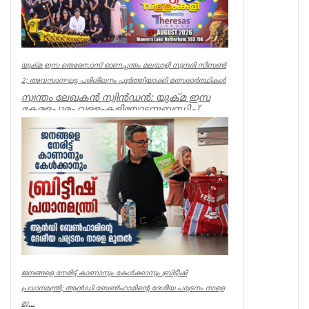
യുക്മ ഇസ തെരേസാസ് ഓണച്ചന്തം മലയാളി സുന്ദരി സീസൺ
2; അവസാനഘട്ട പരിശീലനം പൂർത്തിയാക്കി മത്സരാർത്ഥികൾ
സ്വന്തം ലേഖകൻ സ്വിൻഡൻ: യുക്മ ഇസ
കേരളപ്പൂരം വള്ളംകളിയോടനുബന്ധിച്ച്
ആഗസ്റ്റ് 15ന് റോതർഹാമിലെ മാൻവേ...
uukma
ജനങ്ങളെ നേരിട്ട് കാണാനും കേൾക്കാനും ബ്രിട്ടീഷ്
പ്രധാനമന്ത്രി; ആൻഡി ബേൺഹാമിന്റെ ദേശീയ പര്യടനം നാളെ
മു...