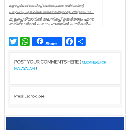
മുല്ലപ്പെരിയാർ ജലനിരപ്പ് ഉയർത്തുമെന്ന തമിഴ്നാടിന്റെ
പ്രഖ്യാപനം, ഏത് വിജയ് സർക്കാർ ആയാലും തീരുമാനം നട...
മുല്ലപ്പെരിയാറിൽ ജലനിരപ്പ് ഉയർത്തും എന്ന
തമിഴ്നാടിന്റെ പ്രഖ്യാപനത്തിൽ പ്രതികരിച്ച്
മുൻമന്ത്രി എം എം...
Kerala
Twitter
WhatsApp
Facebook
Share
Share
POST YOUR COMMENTS HERE (
CLICK HERE FOR
)
MALAYALAM
Press Esc to close