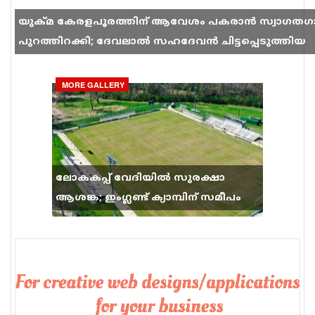
യുക്മ കേരളപൂരത്തിന് ആവേശം പകരാൻ സ്വാഗതഗ
പുറത്തിറക്കി; ദേവലാൽ സഹദേവൻ ചിട്ടപ്പെടുത്തിയ
ഗാനം സോഷ്യൽ മീഡിയയിൽ തരംഗമാകുന്നു
MORE GALLERY
ലോകകപ്പ് വേദിയിൽ സുരക്ഷാ
ആശങ്ക; ഇംഗ്ലണ്ട് ക്യാമ്പിന് സമീപം
വെടിവെപ്പ്, 9 പേർക്ക് പരിക്ക്