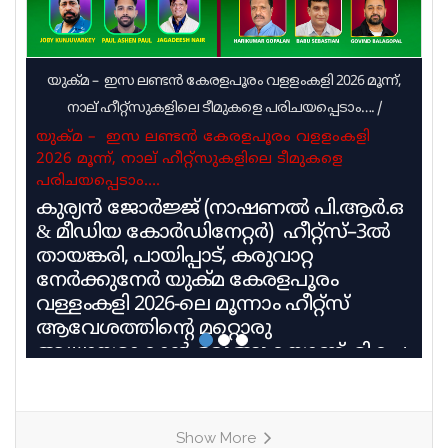
യുക്മ – ഇസ ലണ്ടൻ കേരളപൂരം വളളംകളി 2026 മൂന്ന്,
നാല് ഹീറ്റ്സുകളിലെ ടീമുകളെ പരിചയപ്പെടാം….
/
യുക്മ – ഇസ ലണ്ടൻ കേരളപൂരം വളളംകളി
2026 മൂന്ന്, നാല് ഹീറ്റ്സുകളിലെ ടീമുകളെ
പരിചയപ്പെടാം….
കുര്യൻ ജോർജ്ജ് (നാഷണൽ പി.ആർ.ഒ
& മീഡിയ കോർഡിനേറ്റർ) ഹീറ്റ്സ്–3ൽ
തായങ്കരി, പായിപ്പാട്, കരുവാറ്റ
നേർക്കുനേർ യുക്മ കേരളപൂരം
വള്ളംകളി 2026-ലെ മൂന്നാം ഹീറ്റ്സ്
ആവേശത്തിന്റെ മറ്റൊരു
അധ്യായമാകാൻ ഒരുങ്ങുകയാണ്. മികച്ച
പാരമ്പര്യവും പരിശീലന മികവും
വിജയലക്ഷ്യവുമായി മൂന്ന് കരുത്തുറ്റ
ടീമുകളാണ് ഹീറ്റ്സ്–3ൽ നേർക്കുനേർ
Show More