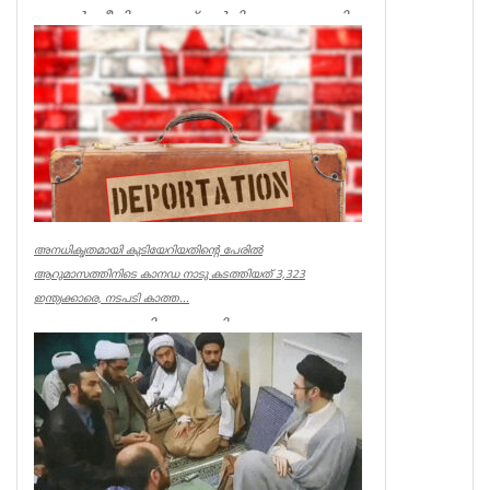
ലണ്ടൻ: ജീവിതച്ചെലവ് വർധിക്കുന്നതുമായി
ബന്ധപ്പെട്ട ജനങ്ങളുടെ ആശങ്കകൾ
നേരിട്ടറിയാനും കേൾക്കാനും ബ്രിട...
UK NEWS
അനധികൃതമായി കുടിയേറിയതിന്റെ പേരിൽ
ആറുമാസത്തിനിടെ കാനഡ നാടു കടത്തിയത് 3,323
ഇന്ത്യക്കാരെ, നടപടി കാത്ത...
ഓട്ടോവ: അനധികൃതമായി
കുടിയേറിയതിന്റെ പേരിൽ
ആറുമാസത്തിനിടെ കാനഡ
നാടുകടത്തിയത് 3,323 ഇന്ത്യക്കാരെ. കാന...
World