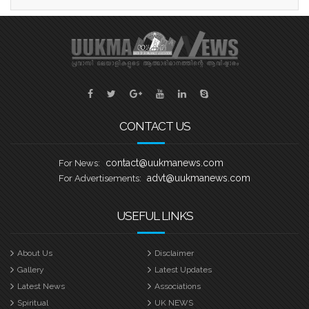
എത്തുന്നത്. തായങ്കരി, പായിപ്പാട്,
കരുവാറ്റ എന്നീ ചരിത്രപ്രസിദ്ധമായ
ചുണ്ടൻവള്ളങ്ങളുടെ പേരിലാണ്
യുകെയിലെ പ്രമുഖ ബോട്ട് ക്ലബ്ബുകൾ
ശക്തി തെളിയിക്കാൻ എത്തുന്നത്.
തായങ്കരി – ബി എം എ ബോട്ട് ക്ലബ്ബ്,
ബാസറ്റ്ലോ
CONTACT US
contact@uukmanews.com
For News:
advt@uukmanews.com
For Advertisements:
USEFUL LINKS
About Us
Disclaimer
Gallery
Latest Updates
Latest News
Associations
Spiritual
UK NEWS