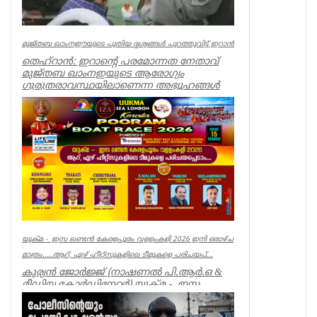
മുജ്തബ ഖാംനഈയുടെ പുതിയ ദൃശ്യങ്ങൾ പുറത്തുവിട്ട് ഇറാൻ
തെഹ്റാൻ: ഇറാന്റെ പരമോന്നത നേതാവ്
മുജ്തബ ഖാംനഇയുടെ ആരോഗ്യം
ഗുരുതരാവസ്ഥയിലാണെന്ന അഭ്യൂഹങ്ങൾ
പരക്കുന്ന...
World
യുക്മ - ഇസ ലണ്ടൻ കേരളപൂരം വളളംകളി 2026 ഇനി ഒരാഴ്ച
മാത്രം.....ആറ്, ഏഴ് ഹീറ്റ്സുകളിലെ ടീമുകളെ പരിചയപ്...
കുര്യൻ ജോർജ്ജ് (നാഷണൽ പി.ആർ.ഒ &
മീഡിയ കോർഡിനേറ്റർ) യുക്മ - ഇസ
ലണ്ടൻ കേരളപൂരം വ...