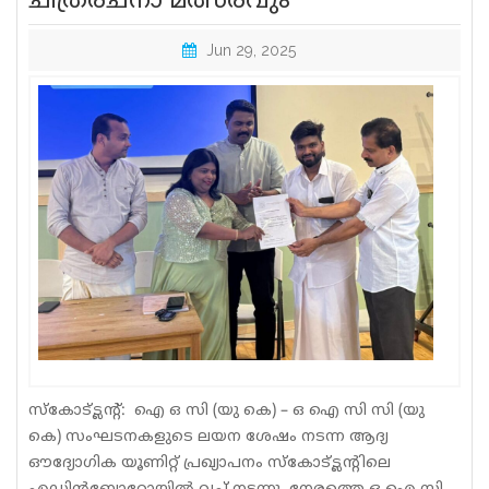
ചിത്രരചനാ മത്സരവും
Sports
Jun 29, 2025
Jwala
Classifieds
Law
Gallery
സ്കോട്ട്ലന്റ്: ഐ ഒ സി (യു കെ) – ഒ ഐ സി സി (യു
കെ) സംഘടനകളുടെ ലയന ശേഷം നടന്ന ആദ്യ
ഔദ്യോഗിക യൂണിറ്റ് പ്രഖ്യാപനം സ്കോട്ട്ലന്റിലെ