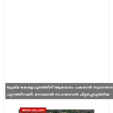
യുക്മ കേരളപൂരത്തിന് ആവേശം പകരാൻ സ്വാഗതഗ
പുറത്തിറക്കി; ദേവലാൽ സഹദേവൻ ചിട്ടപ്പെടുത്തിയ
ഗാനം സോഷ്യൽ മീഡിയയിൽ തരംഗമാകുന്നു
MORE GALLERY