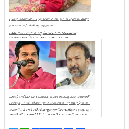
എന്റെ മകനെ താ.. എട്ട് ദിവസമായി, ഇവര്‍ എന്ത് ചെയ്തു;
പ്രതിഷേധിച്ച് ഷിജിന്റെ കുടുംബം
മത്സ്യത്തൊഴിലാളിയെ കാണാതായ
സംഭവത്തില്‍ തിരുവനന്തപുരം
മുതലപ്പൊഴിയില്‍ പ്രതിഷേധം ശക്തം.
കാണാതായ ഷിജിന...
Kerala
എന്റെ നാട്ടിലെ പാവങ്ങളുടെ കാര്യം ഞാനല്ലാതെ ആരാണ്
പറയുക, പി സി വിഷ്‌ണുനാഥ് ചിത്രങ്ങൾ പുറത്തുവിട്ടത് ജ...
മന്ത്രി പി സി വിഷ്ണുനാഥിനെതിരെ കെ യു
ജനീഷ്കുമാർ MLA. മന്ത്രി കോന്നിക്കാരെ
അവഗണിച്ചു. മന്ത്രി പി സി ...
Kerala