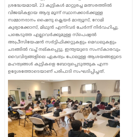
ശ്രദ്ധേയമായി. 23 കുട്ടികൾ മാറ്റുരച്ച മത്സരത്തിൽ
വിജയികളായ ആദ്യ മൂന്ന് സ്ഥാനക്കാർക്കുള്ള
സമ്മാനദാനം ഷൈനു ക്ലെയർ മാത്യൂസ്, റോമി
കുര്യാക്കോസ്, മിഥുൻ എന്നിവർ ചേർന്ന് നിർവഹിച്ചു.
പങ്കെടുത്ത എല്ലാവർക്കുമുള്ള സ്പെഷ്യൽ
അപ്രീസിയേഷൻ സർട്ടിഫിക്കറ്റുകളും മെഡലുകളും
ചടങ്ങിൽ വച്ച് നല്കപ്പെട്ടു. ഇന്ത്യയുടെ സംസ്കാരവും
വൈവിദ്യങ്ങളിലെ ഏകത്വം പോലുള്ള ആശയങ്ങളുടെ
മഹത്വങ്ങൾ കുട്ടികളെ ബോദ്യപ്പെടുത്തുക എന്ന
ഉദ്ദേശത്തോടെയാണ് പരിപാടി സംഘടിപ്പിച്ചത്.