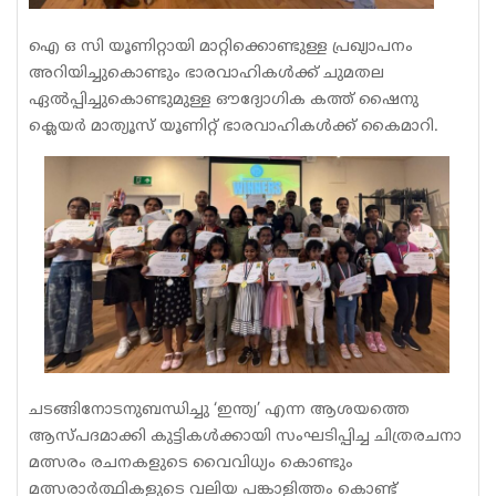
ഐ ഒ സി യൂണിറ്റായി മാറ്റിക്കൊണ്ടുള്ള പ്രഖ്യാപനം
അറിയിച്ചുകൊണ്ടും ഭാരവാഹികൾക്ക് ചുമതല
ഏൽപ്പിച്ചുകൊണ്ടുമുള്ള ഔദ്യോഗിക കത്ത് ഷൈനു
ക്ലെയർ മാത്യൂസ് യൂണിറ്റ് ഭാരവാഹികൾക്ക് കൈമാറി.
ചടങ്ങിനോടനുബന്ധിച്ചു ‘ഇന്ത്യ’ എന്ന ആശയത്തെ
ആസ്പദമാക്കി കുട്ടികൾക്കായി സംഘടിപ്പിച്ച ചിത്രരചനാ
മത്സരം രചനകളുടെ വൈവിധ്യം കൊണ്ടും
മത്സരാർത്ഥികളുടെ വലിയ പങ്കാളിത്തം കൊണ്ട്