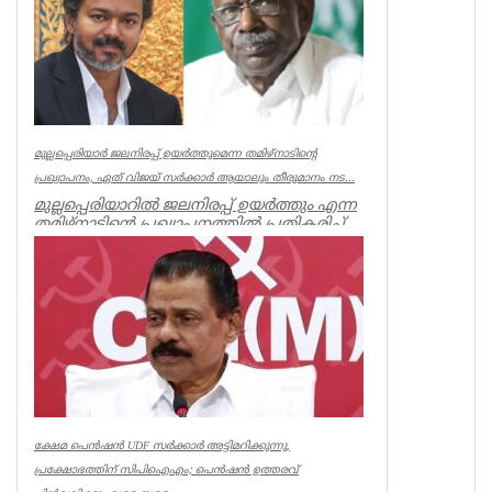
മുല്ലപ്പെരിയാർ ജലനിരപ്പ് ഉയർത്തുമെന്ന തമിഴ്നാടിന്റെ
പ്രഖ്യാപനം, ഏത് വിജയ് സർക്കാർ ആയാലും തീരുമാനം നട...
മുല്ലപ്പെരിയാറിൽ ജലനിരപ്പ് ഉയർത്തും എന്ന
തമിഴ്നാടിന്റെ പ്രഖ്യാപനത്തിൽ പ്രതികരിച്ച്
മുൻമന്ത്രി എം എം...
Kerala
ക്ഷേമ പെൻഷൻ UDF സർക്കാർ അട്ടിമറിക്കുന്നു,
പ്രക്ഷോഭത്തിന് സിപിഐഎം; പെൻഷൻ ഉത്തരവ്