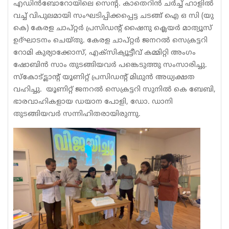
എഡിൻബോറോയിലെ സെന്റ. കാതെറിൻ ചർച്ച് ഹാളിൽ
വച്ച് വിപുലമായി സംഘടിപ്പിക്കപ്പെട്ട ചടങ്ങ് ഐ ഒ സി (യു
കെ) കേരള ചാപ്റ്റർ പ്രസിഡന്റ്‌ ഷൈനു ക്ലെയർ മാത്യൂസ്
ഉദ്ഘാടനം ചെയ്തു. കേരള ചാപ്റ്റർ ജനറൽ സെക്രട്ടറി
റോമി കുര്യാക്കോസ്, എക്സിക്യൂട്ടീവ് കമ്മിറ്റി അംഗം
ഷോബിൻ സാം തുടങ്ങിയവർ പങ്കെടുത്തു സംസാരിച്ചു.
സ്കോട്ട്ലാന്റ് യൂണിറ്റ് പ്രസിഡന്റ്‌ മിഥുൻ അധ്യക്ഷത
വഹിച്ചു. യൂണിറ്റ് ജനറൽ സെക്രട്ടറി സുനിൽ കെ ബേബി,
ഭാരവാഹികളായ ഡയാന പോളി, ഡോ. ഡാനി
തുടങ്ങിയവർ സന്നിഹിതരായിരുന്നു.