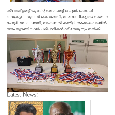
സ്കോട്ട്ലാന്റ് യൂണിറ്റ് പ്രസിഡന്റ്‌ മിഥുൻ, ജനറൽ
സെക്രട്ടറി സുനിൽ കെ ബേബി, ഭാരവാഹികളായ ഡയാന
പോളി, ഡോ. ഡാനി, നാഷണൽ കമ്മിറ്റി അംഗംഷോബിൻ
സാം തുടങ്ങിയവർ പരിപാടികൾക്ക് നേതൃത്വം നൽകി.
Latest News: