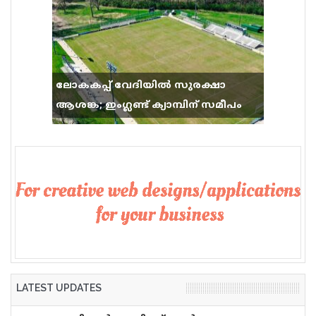
ലോകകപ്പ് വേദിയിൽ സുരക്ഷാ
ആശങ്ക; ഇംഗ്ലണ്ട് ക്യാമ്പിന് സമീപം
വെടിവെപ്പ്, 9 പേർക്ക് പരിക്ക്
LATEST UPDATES