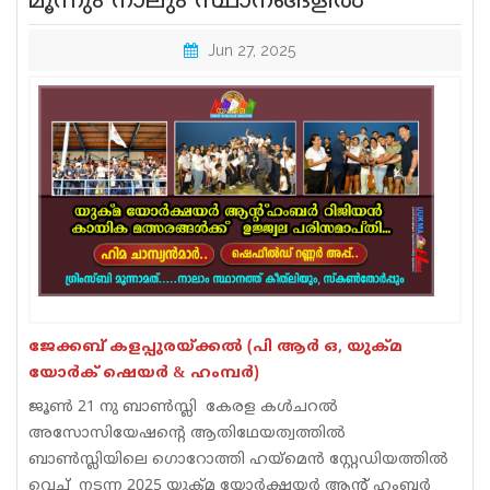
മൂന്നും നാലും സ്ഥാനങ്ങളിൽ
Sports
Jun 27, 2025
Jwala
Classifieds
Law
Gallery
ജേക്കബ് കളപ്പുരയ്ക്കൽ (പി ആർ ഒ, യുക്മ
യോർക് ഷെയർ & ഹംമ്പർ)
ജൂൺ 21 നു ബാൺസ്ലി കേരള കൾചറൽ
അസോസിയേഷന്റെ ആതിഥേയത്വത്തിൽ
ബാൺസ്ലിയിലെ ഗൊറോത്തി ഹയ്മെൻ സ്റ്റേഡിയത്തിൽ
വെച്ച് നടന്ന 2025 യുക്മ യോർക്ഷയർ ആൻ്റ് ഹംബർ