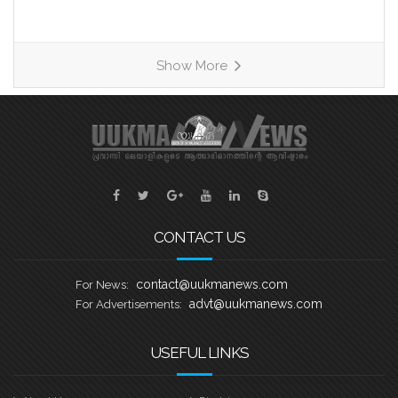
പാരമ്പര്യവും പരിശീലന മികവും
വിജയലക്ഷ്യവുമായി മൂന്ന് കരുത്തുറ്റ
ടീമുകളാണ് ഹീറ്റ്സ്–3ൽ നേർക്കുനേർ
Show More
എത്തുന്നത്. തായങ്കരി, പായിപ്പാട്,
കരുവാറ്റ എന്നീ ചരിത്രപ്രസിദ്ധമായ
ചുണ്ടൻവള്ളങ്ങളുടെ പേരിലാണ്
യുകെയിലെ പ്രമുഖ ബോട്ട് ക്ലബ്ബുകൾ
ശക്തി തെളിയിക്കാൻ എത്തുന്നത്.
തായങ്കരി – ബി എം എ ബോട്ട് ക്ലബ്ബ്,
ബാസറ്റ്ലോ
CONTACT US
contact@uukmanews.com
For News:
advt@uukmanews.com
For Advertisements:
USEFUL LINKS