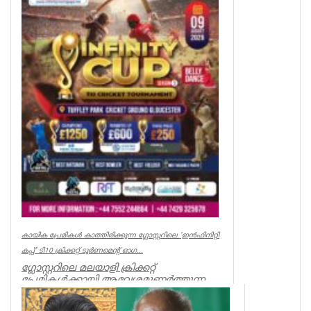
വീഴ്ച്ച സംഭ...
UK NEWS
കായിക പ്രേമികള്‍ കാത്തിരിക്കുന്ന ഗ്ലോസ്റ്ററിലെ 'ഇന്‍ഫിനിറ്റി
കപ്പ്' ടി10 ക്രിക്കറ്റ് ടൂര്‍ണമെന്റ് ഓഗ...
ഗ്ലോസ്റ്ററിലെ മലയാളി ക്രിക്കറ്റ്
പ്രേമികള്‍ക്കായി ആവേശമുണര്‍ത്തുന്ന
'ഇന്‍ഫിനിറ്റി കപ്പ് - സീസണ്‍ 3'...