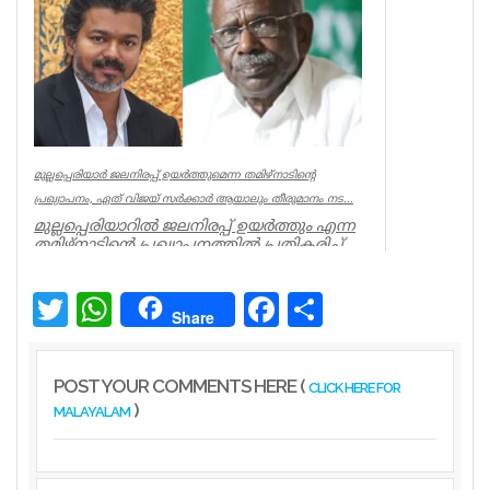
Associations
മുല്ലപ്പെരിയാർ ജലനിരപ്പ് ഉയർത്തുമെന്ന തമിഴ്നാടിന്റെ
പ്രഖ്യാപനം, ഏത് വിജയ് സർക്കാർ ആയാലും തീരുമാനം നട...
മുല്ലപ്പെരിയാറിൽ ജലനിരപ്പ് ഉയർത്തും എന്ന
തമിഴ്നാടിന്റെ പ്രഖ്യാപനത്തിൽ പ്രതികരിച്ച്
മുൻമന്ത്രി എം എം...
Kerala
Twitter
WhatsApp
Facebook
Share
Share
POST YOUR COMMENTS HERE (
CLICK HERE FOR
)
MALAYALAM