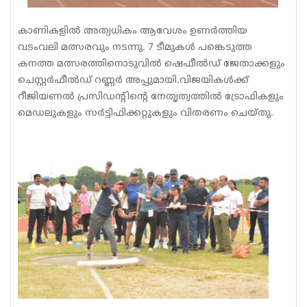
കാണികളിൽ അത്യധികം ആവേശം ഉണർത്തിയ
വടംവലി മത്സരവും നടന്നു. 7 ടീമുകൾ പങ്കെടുത്ത
കനത്ത മത്സരത്തിനൊടുവിൽ ഷെഫീൽഡ് ജേതാക്കളും
ചെസ്റ്റർഫീൽഡ് റണ്ണർ അപ്പുമായി.വിജയികൾക്ക്
റീജിയണൽ പ്രസിഡന്റിന്റെ നേതൃത്വത്തിൽ ട്രോഫികളും
മെഡലുകളും സർട്ടിഫിക്കറ്റുകളും വിതരണം ചെയ്തു.