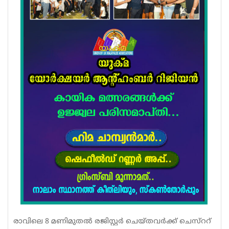
രാവിലെ 8 മണിമുതൽ രജിസ്റ്റർ ചെയ്തവർക്ക് ചെസ്ററ്