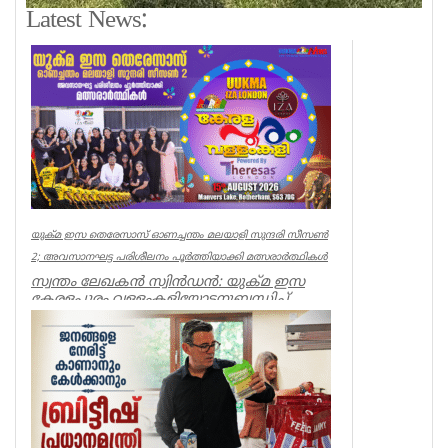
Latest News:
യുക്മ ഇസ തെരേസാസ് ഓണച്ചന്തം മലയാളി സുന്ദരി സീസൺ
2; അവസാനഘട്ട പരിശീലനം പൂർത്തിയാക്കി മത്സരാർത്ഥികൾ
സ്വന്തം ലേഖകൻ സ്വിൻഡൻ: യുക്മ ഇസ
കേരളപ്പൂരം വള്ളംകളിയോടനുബന്ധിച്ച്
ആഗസ്റ്റ് 15ന് റോതർഹാമിലെ മാൻവേ...
uukma