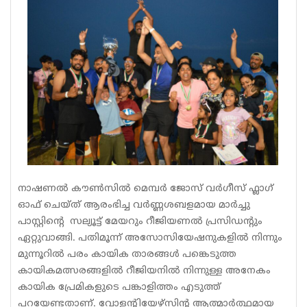
നാഷണൽ കൗൺസിൽ മെമ്പർ ജോസ് വർഗീസ് ഫ്ലാഗ്
ഓഫ് ചെയ്ത് ആരംഭിച്ച വർണ്ണശബളമായ മാർച്ചു
പാസ്റ്റിന്റെ സല്യൂട്ട് മേയറും റീജിയണൽ പ്രസിഡന്റും
ഏറ്റുവാങ്ങി. പതിമൂന്ന് അസോസിയേഷനുകളിൽ നിന്നും
മുന്നൂറിൽ പരം കായിക താരങ്ങൾ പങ്കെടുത്ത
കായികമത്സരങ്ങളിൽ റീജിയനിൽ നിന്നുള്ള അനേകം
കായിക പ്രേമികളുടെ പങ്കാളിത്തം എടുത്ത്
പറയേണ്ടതാണ്. വോളൻ്റിയേഴ്സിൻ്റ ആത്മാർത്ഥമായ