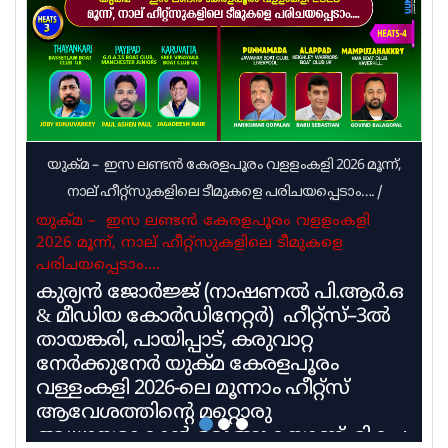
ഇതുമായി ബന്ധപ്പെട്ട നടപടി
പുരോഗമിക്കുന്നുവെന്നാണ് വിദ്യാഭ്യാസ വകുപ്പില്‍
നിന്ന് ലഭിക്കുന്ന വിവരം
യുക്മ – ഇസ ലണ്ടൻ കേരളപൂരം വളളംകളി 2026 മൂന്ന്,
നാല് ഹീറ്റ്സുകളിലെ ടീമുകളെ പരിചയപ്പെടാം….
/
യുക്മ – ഇസ ലണ്ടൻ കേരളപൂരം വളളംകളി
2026 മൂന്ന്, നാല് ഹീറ്റ്സുകളിലെ ടീമുകളെ
പരിചയപ്പെടാം….
കുര്യൻ ജോർജ്ജ് (നാഷണൽ പി.ആർ.ഒ
& മീഡിയ കോർഡിനേറ്റർ) ഹീറ്റ്സ്–3ൽ
തായങ്കരി, പായിപ്പാട്, കരുവാറ്റ
നേർക്കുനേർ യുക്മ കേരളപൂരം
വള്ളംകളി 2026-ലെ മൂന്നാം ഹീറ്റ്സ്
ആവേശത്തിന്റെ മറ്റൊരു
അധ്യായമാകാൻ ഒരുങ്ങുകയാണ്. മികച്ച