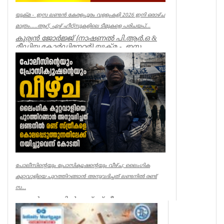
യുക്മ - ഇസ ലണ്ടൻ കേരളപൂരം വളളംകളി 2026 ഇനി ഒരാഴ്ച
മാത്രം.....ആറ്, ഏഴ് ഹീറ്റ്സുകളിലെ ടീമുകളെ പരിചയപ്...
കുര്യൻ ജോർജ്ജ് (നാഷണൽ പി.ആർ.ഒ &
മീഡിയ കോർഡിനേറ്റർ) യുക്മ - ഇസ
ലണ്ടൻ കേരളപൂരം വ...
Breaking News
പോലീസിന്റെയും പ്രോസിക്യൂഷന്റെയും വീഴ്ച; ലൈംഗിക
കുറ്റവാളിയെ പുറത്തിറങ്ങാൻ അനുവദിച്ചത് ലണ്ടനിൽ രണ്ട്
സ...
ലണ്ടൻ: ലണ്ടനിൽ രണ്ട് സ്ത്രീകളെ
കൊലപ്പെടുത്തിയ സംഭവത്തിൽ
പോലീസിനും പ്രോസിക്യൂഷനും ഗുരുതര