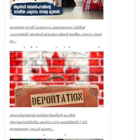
ജനങ്ങളെ നേരിട്ട് കാണാനും കേൾക്കാനും ബ്രിട്ടീഷ്
പ്രധാനമന്ത്രി; ആൻഡി ബേൺഹാമിന്റെ ദേശീയ പര്യടനം നാളെ
മു...
ലണ്ടൻ: ജീവിതച്ചെലവ് വർധിക്കുന്നതുമായി
ബന്ധപ്പെട്ട ജനങ്ങളുടെ ആശങ്കകൾ
നേരിട്ടറിയാനും കേൾക്കാനും ബ്രിട...
UK NEWS
അനധികൃതമായി കുടിയേറിയതിന്റെ പേരിൽ
ആറുമാസത്തിനിടെ കാനഡ നാടു കടത്തിയത് 3,323
ഇന്ത്യക്കാരെ, നടപടി കാത്ത...
ഓട്ടോവ: അനധികൃതമായി