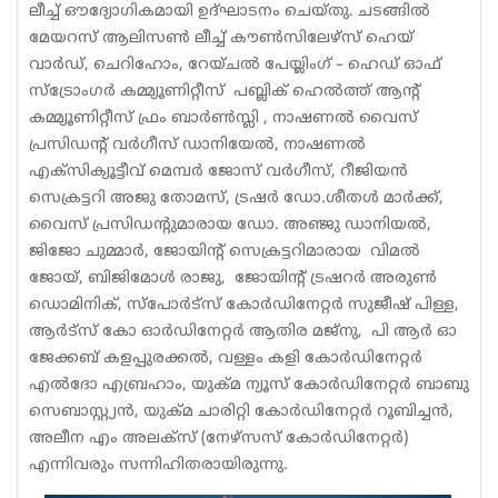
ലീച്ച് ഔദ്യോഗികമായി ഉദ്ഘാടനം ചെയ്തു. ചടങ്ങിൽ
മേയറസ് ആലിസൺ ലീച്ച് കൗൺസിലേഴ്സ് ഹെയ്
വാർഡ്, ചെറിഹോം, റേയ്ചൽ പേയ്ലിംഗ് – ഹെഡ് ഓഫ്
സ്ട്രോംഗർ കമ്മ്യൂണിറ്റീസ് പബ്ലിക് ഹെൽത്ത് ആൻ്റ്
കമ്മ്യൂണിറ്റീസ് ഫ്രം ബാർൺസ്ലി , നാഷണൽ വൈസ്
പ്രസിഡൻ്റ് വർഗീസ് ഡാനിയേൽ, നാഷണൽ
എക്സിക്യൂട്ടീവ് മെമ്പർ ജോസ് വർഗീസ്, റീജിയൻ
സെക്രട്ടറി അജു തോമസ്, ട്രഷർ ഡോ.ശീതൾ മാർക്ക്,
വൈസ് പ്രസിഡൻ്റുമാരായ ഡോ. അഞ്ജു ഡാനിയൽ,
ജിജോ ചുമ്മാർ, ജോയിന്റ് സെക്രട്ടറിമാരായ വിമൽ
ജോയ്, ബിജിമോൾ രാജു, ജോയിന്റ് ട്രഷറർ അരുൺ
ഡൊമിനിക്, സ്പോർട്സ് കോർഡിനേറ്റർ സുജീഷ് പിള്ള,
ആർട്സ് കോ ഓർഡിനേറ്റർ ആതിര മജ്നു, പി ആർ ഓ
ജേക്കബ് കളപ്പുരക്കൽ, വള്ളം കളി കോർഡിനേറ്റർ
എൽദോ എബ്രഹാം, യുക്മ ന്യൂസ് കോർഡിനേറ്റർ ബാബു
സെബാസ്റ്റ്യൻ, യുക്മ ചാരിറ്റി കോർഡിനേറ്റർ റൂബിച്ചൻ,
അലീന എം അലക്സ് (നേഴ്സസ് കോർഡിനേറ്റർ)
എന്നിവരും സന്നിഹിതരായിരുന്നു.