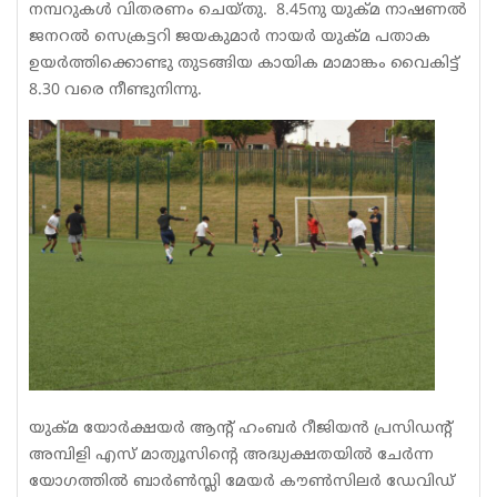
നമ്പറുകൾ വിതരണം ചെയ്തു. 8.45നു യുക്മ നാഷണൽ
ജനറൽ സെക്രട്ടറി ജയകുമാർ നായർ യുക്മ പതാക
ഉയർത്തിക്കൊണ്ടു തുടങ്ങിയ കായിക മാമാങ്കം വൈകിട്ട്
8.30 വരെ നീണ്ടുനിന്നു.
യുക്മ യോർക്ഷയർ ആൻ്റ് ഹംബർ റീജിയൻ പ്രസിഡൻ്റ്
അമ്പിളി എസ് മാത്യൂസിൻ്റെ അദ്ധ്യക്ഷതയിൽ ചേർന്ന
യോഗത്തിൽ ബാർൺസ്ലി മേയർ കൗൺസിലർ ഡേവിഡ്