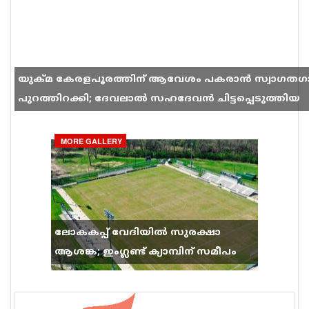
യുക്മ കേരളപൂരത്തിന് ആവേശം പകരാൻ സ്വാഗതഗ
പുറത്തിറക്കി; ദേവലാൽ സഹദേവൻ ചിട്ടപ്പെടുത്തിയ
ഗാനം സോഷ്യൽ മീഡിയയിൽ തരംഗമാകുന്നു
MORE GALLERY
ലോകകപ്പ് വേദിയിൽ സുരക്ഷാ
ആശങ്ക; ഇംഗ്ലണ്ട് ക്യാമ്പിന് സമീപം
വെടിവെപ്പ്, 9 പേർക്ക് പരിക്ക്