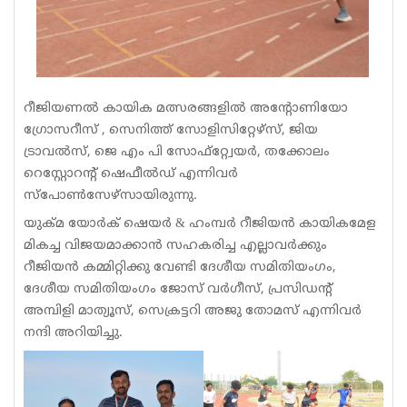
റീജിയണൽ കായിക മത്സരങ്ങളിൽ അൻ്റോണിയോ
ഗ്രോസറീസ് , സെനിത്ത് സോളിസിറ്റേഴ്സ്, ജിയ
ട്രാവൽസ്, ജെ എം പി സോഫ്റ്റ്വേയർ, തക്കോലം
റെസ്റ്റോറൻ്റ് ഷെഫീൽഡ് എന്നിവർ
സ്പോൺസേഴ്‌സായിരുന്നു.
യുക്മ യോർക് ഷെയർ & ഹംമ്പർ റീജിയൻ കായികമേള
മികച്ച വിജയമാക്കാൻ സഹകരിച്ച എല്ലാവർക്കും
റീജിയൻ കമ്മിറ്റിക്കു വേണ്ടി ദേശീയ സമിതിയംഗം,
ദേശീയ സമിതിയംഗം ജോസ് വർഗീസ്, പ്രസിഡൻ്റ്
അമ്പിളി മാത്യൂസ്, സെക്രട്ടറി അജു തോമസ് എന്നിവർ
നന്ദി അറിയിച്ചു.