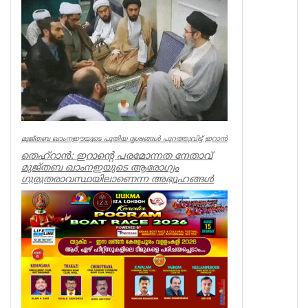
കുടിയേറിയതിന്റെ പേരിൽ
ആറുമാസത്തിനിടെ കാനഡ
നാടുകടത്തിയത് 3,323 ഇന്ത്യക്കാരെ. കാന...
World
മുജ്തബ ഖാംനഈയുടെ പുതിയ ദൃശ്യങ്ങൾ പുറത്തുവിട്ട് ഇറാൻ
തെഹ്റാൻ: ഇറാന്റെ പരമോന്നത നേതാവ്
മുജ്തബ ഖാംനഇയുടെ ആരോഗ്യം
ഗുരുതരാവസ്ഥയിലാണെന്ന അഭ്യൂഹങ്ങൾ
പരക്കുന്ന...
World