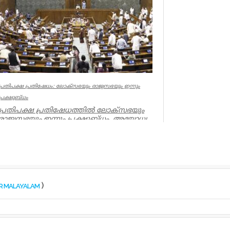
ജനങ്ങൾക...
Latest News
പ്രതിപക്ഷ പ്രതിഷേധം: ലോക്സഭയും രാജ്യസഭയും ഇന്നും
പ്രക്ഷുബ്ധം
പ്രതിപക്ഷ പ്രതിഷേധത്തിൽ ലോക്സഭയും
രാജ്യസഭയും ഇന്നും പ്രക്ഷുബ്ധം. അയോധ്യ
സംഭാവന കൊള്ള, വിദ്യാർത്ഥികൾ...
Latest News
)
OR MALAYALAM