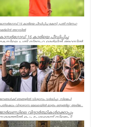
കാസർഗോഡ് 16 കാരിയെ പീഡിപ്പിച്ച കേസ്; പ്രതി സ്നേഹ
മെർലിൻ അറസ്റ്റിൽ
കാസർഗോഡ് 16 കാരിയെ പീഡിപ്പിച്ച
കേസിലെ പ്രതി സ്നേഹ മെർലിൻ അറസ്റ്റിൽ.
തളിപ്പറമ്പ്, പുളിപ്പറമ്പ് സ്വദേ...
Kerala
ജനങ്ങൾക്ക് ഞങ്ങളിൽ വിശ്വാസം വർദ്ധിച്ചു, സിജെപി
പ്രതിഷേധം വിദ്യാഭ്യാസ മേഖലയിൽ മാത്രം ഒതുങ്ങില്ല; അഭിജ...
ജാർഖണ്ഡിലെ വിദ്യാർത്ഥികൾക്കൊപ്പം
സമരത്തിൽ ഒപ്പം ചേരുമെന്ന് സിജെപി
സ്ഥാപകൻ അഭിജിത്ത് ദീപ്കെ.