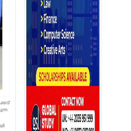
െലവ്
ുന്ന
യി