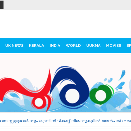
UK NEWS
KERALA
INDIA
WORLD
UUKMA
MOVIES
S
 ട്രെയിൻ ടിക്കറ്റ് നിരക്കുകളിൽ അൻപത് ശതമാനം ഇളവ്; ഓഗസ്റ്റ