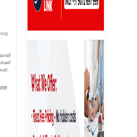
ഗ്യ
ുമായി
ക്ക്
നത്.
ള്ള
ം