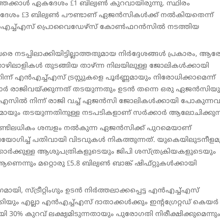
തേക്കാൾ ഏകദേശം £1 ബില്യൺ കുറവായിരുന്നു. സ്ഥിരം
ദേശം £3 ബില്യൺ പൗണ്ടാണ് ഏജൻസികൾക്ക് നൽകിയതെന്ന്
ിൽ എൻഎച്ച്എസ് പ്രൊവൈഡേഴ്‌സ് കോൺഫറൻസിൽ നടത്തിയ
്പിലാക്കിയിട്ടില്ലാത്തതുമായ നിർദ്ദേശങ്ങൾ പ്രകാരം, ആരോ
ളികൾ തുടങ്ങിയ താഴ്ന്ന നിലയിലുള്ള ജോലികൾക്കായി
 എൻഎച്ച്എസ് ട്രസ്റ്റുകളെ പൂർണ്ണമായും നിരോധിക്കാമെന്ന്
വനക്കാർ രാജിവയ്ക്കുന്നത് തടയുന്നതും ഉടൻ തന്നെ ഒരു ഏജൻസിയ
ച്എസിൽ നിന്ന് രാജി വച്ച് ഏജൻസി ജോലികൾക്കായി പോകുന്നവർ
്ണമായും തടയുന്നതിനുള്ള നടപടികളാണ് സർക്കാർ ആലോചിക്കുന്
പൗണ്ടിലധികം ശമ്പളം നൽകുന്ന ഏജൻസിക്ക് പുറമെയാണ്
പയോഗിച്ച് പതിവായി വിടവുകൾ നികത്തുന്നത്. യുകെയിലുടനീളമു
ർക്കുള്ള ആശുപത്രികളുടെയും ജിപി ശസ്ത്രക്രിയകളുടെയും
്നും മറ്റൊരു £5.8 ബില്യൺ ബാങ്ക് ഷിഫ്റ്റുകൾക്കായി
യി, സ്ട്രീറ്റിംഗും ഉടൻ നിർത്തലാക്കപ്പെട്ട എൻഎച്ച്എസ്
മാക്കിയും എല്ലാ എൻഎച്ച്എസ് ദാതാക്കൾക്കും ഇന്റഗ്രേറ്റഡ് കെയർ
30% കുറവ് ലക്ഷ്യമിടുന്നതായും പുരോഗതി നിരീക്ഷിക്കുമെന്നു