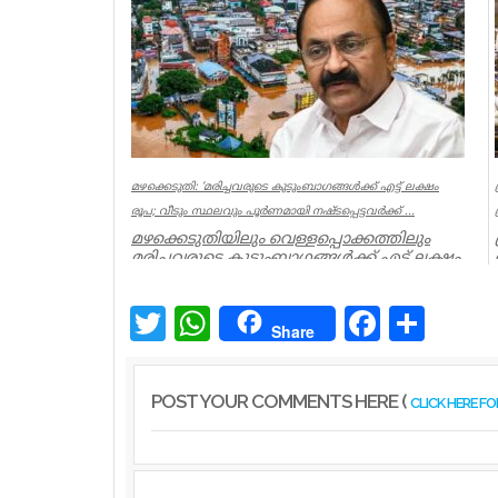
Kerala
മഴക്കെടുതി: ‘മരിച്ചവരുടെ കുടുംബാഗങ്ങൾക്ക് എട്ട് ലക്ഷം
രൂപ; വീടും സ്ഥലവും പൂർണമായി നഷ്ടപ്പെട്ടവർക്ക് ...
മഴക്കെടുതിയിലും വെള്ളപ്പൊക്കത്തിലും
മരിച്ചവരുടെ കുടുംബാഗങ്ങൾക്ക് എട്ട് ലക്ഷം
രൂപ ധനസഹായം നൽകുമെന്ന്...
Kerala
Twitter
WhatsApp
Facebook
Share
Share
POST YOUR COMMENTS HERE (
CLICK HERE F