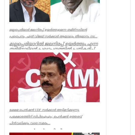
മുല്ലപ്പെരിയാർ ജലനിരപ്പ് ഉയർത്തുമെന്ന തമിഴ്നാടിന്റെ
പ്രഖ്യാപനം, ഏത് വിജയ് സർക്കാർ ആയാലും തീരുമാനം നട...
മുല്ലപ്പെരിയാറിൽ ജലനിരപ്പ് ഉയർത്തും എന്ന
തമിഴ്നാടിന്റെ പ്രഖ്യാപനത്തിൽ പ്രതികരിച്ച്
മുൻമന്ത്രി എം എം...
Kerala
ക്ഷേമ പെൻഷൻ UDF സർക്കാർ അട്ടിമറിക്കുന്നു,
പ്രക്ഷോഭത്തിന് സിപിഐഎം; പെൻഷൻ ഉത്തരവ്
പിൻവലിക്കും വരെ സമരം...
ക്ഷേമ പെൻഷൻ അട്ടിമറിക്കാനുള്ള ബോധ