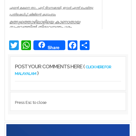
എന്റെ മകനെ താ.. എട്ട് ദിവസമായി, ഇവര്‍ എന്ത് ചെയ്തു;
പ്രതിഷേധിച്ച് ഷിജിന്റെ കുടുംബം
മത്സ്യത്തൊഴിലാളിയെ കാണാതായ
സംഭവത്തില്‍ തിരുവനന്തപുരം
മുതലപ്പൊഴിയില്‍ പ്രതിഷേധം ശക്തം.
കാണാതായ ഷിജിന...
Twitter
WhatsApp
Facebook
Share
Kerala
Share
POST YOUR COMMENTS HERE (
CLICK HERE FOR
)
MALAYALAM
Press Esc to close