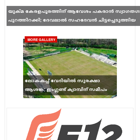
യുക്മ കേരളപൂരത്തിന് ആവേശം പകരാൻ സ്വാഗതഗ
പുറത്തിറക്കി; ദേവലാൽ സഹദേവൻ ചിട്ടപ്പെടുത്തിയ
ഗാനം സോഷ്യൽ മീഡിയയിൽ തരംഗമാകുന്നു
MORE GALLERY
ലോകകപ്പ് വേദിയിൽ സുരക്ഷാ
ആശങ്ക; ഇംഗ്ലണ്ട് ക്യാമ്പിന് സമീപം
വെടിവെപ്പ്, 9 പേർക്ക് പരിക്ക്