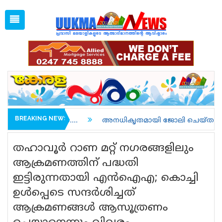
Sat, Aug 8, 2026
04:18 AM
Open
1 GBP =
128.35
Menu
Home
Latest News
Associations
Spiritual
UK NEWS
BREAKING NEWS
അനധികൃതമായി ജോലി ചെയ്തതിന് അറസ്റ്റിലാവുകയും ന
Kerala
തഹാവൂര്‍ റാണ മറ്റ് നഗരങ്ങളിലും
India
ആക്രമണത്തിന് പദ്ധതി
ഇട്ടിരുന്നതായി എന്‍ഐഎ; കൊച്ചി
World
ഉള്‍പ്പെടെ സന്ദര്‍ശിച്ചത്
uukma
ആക്രമണങ്ങള്‍ ആസൂത്രണം
Movies