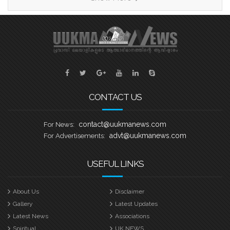
കാരിച്ചാൽ, വേമ്പനാട്, നെടുമുടി എന്നീ
ടീമുകളെ പരിചയപ്പെടാം. ഹീറ്റ്സ് 2
കാരിച്ചാൽ ബാബു എബ്രഹാം
കളപ്പുരക്കൽ ക്യാപ്റ്റൻ ആയിട്ടുള്ള
സെവൻ സ്റ്റാർ ബോട്ട് ക്ലബ് കവൻട്രി
യുക്മ കേരള പൂരം വള്ളംകളി
CONTACT US
contact@uukmanews.com
For News:
advt@uukmanews.com
For Advertisements:
USEFUL LINKS
About Us
Disclaimer
Gallery
Latest Updates
Latest News
Associations
Spiritual
UK NEWS