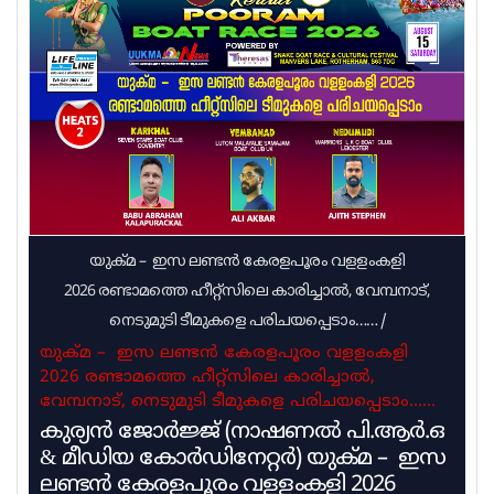
വിഷയ വിദഗ്ധരായ മനീഷ മന്ധാരെ,
ആശയവിനിമയത്തിന് പിന്നാലെയാണ് നടപടി. പിഴ
അടയ്ക്കാൻ യൂത്ത് കോൺഗ്രസ് നിയോജകമണ്ഡലം
കമ്മിറ്റിക്ക് എംഎൽഎ നിർദ്ദേശം നൽകിയിരുന്നു.
പ്രളയ ബാധിതരെ സുരക്ഷിത
സ്ഥാനങ്ങളിലേക്കെത്തിക്കാനാണ് ആറന്മുളയിൽ
ഓഫ് റോഡ് വാഹനം എത്തിയത്. മെഴുവേലി
യുക്മ – ഇസ ലണ്ടൻ കേരളപൂരം വളളംകളി
2026 രണ്ടാമത്തെ ഹീറ്റ്സിലെ കാരിച്ചാൽ, വേമ്പനാട്,
നെടുമുടി ടീമുകളെ പരിചയപ്പെടാം……
/
യുക്മ – ഇസ ലണ്ടൻ കേരളപൂരം വളളംകളി
2026 രണ്ടാമത്തെ ഹീറ്റ്സിലെ കാരിച്ചാൽ,
വേമ്പനാട്, നെടുമുടി ടീമുകളെ പരിചയപ്പെടാം……
കുര്യൻ ജോർജ്ജ് (നാഷണൽ പി.ആർ.ഒ
& മീഡിയ കോർഡിനേറ്റർ) യുക്മ – ഇസ
ലണ്ടൻ കേരളപൂരം വളളംകളി 2026