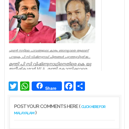
കാണാതായ ഷിജിന...
Kerala
എന്റെ നാട്ടിലെ പാവങ്ങളുടെ കാര്യം ഞാനല്ലാതെ ആരാണ്
പറയുക, പി സി വിഷ്‌ണുനാഥ് ചിത്രങ്ങൾ പുറത്തുവിട്ടത് ജ...
മന്ത്രി പി സി വിഷ്ണുനാഥിനെതിരെ കെ യു
ജനീഷ്കുമാർ MLA. മന്ത്രി കോന്നിക്കാരെ
അവഗണിച്ചു. മന്ത്രി പി സി ...
Kerala
Twitter
WhatsApp
Facebook
Share
Share
POST YOUR COMMENTS HERE (
CLICK HERE FOR
)
MALAYALAM