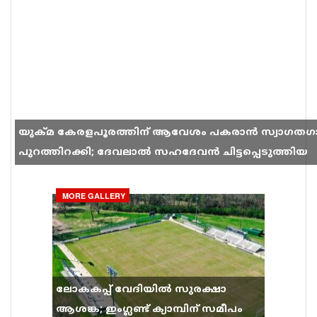
യുക്മ കേരളപൂരത്തിന് ആവേശം പകരാൻ സ്വാഗതഗ
പുറത്തിറക്കി; ദേവലാൽ സഹദേവൻ ചിട്ടപ്പെടുത്തിയ
ഗാനം സോഷ്യൽ മീഡിയയിൽ തരംഗമാകുന്നു
MORE GALLERY
ലോകകപ്പ് വേദിയിൽ സുരക്ഷാ
ആശങ്ക; ഇംഗ്ലണ്ട് ക്യാമ്പിന് സമീപം