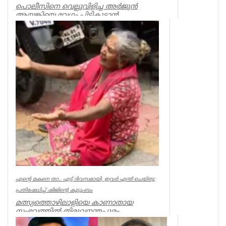
പൊലീസിനെ വെല്ലുവിളിച്ച അര്‍ജുന്‍
ആയങ്കിയെ വേഗം പിടികൂടാന്‍
ആഭ്യന്തരമന്ത്രി രമേശ് ചെന്നിത്തലയുടെ
നിര...
Kerala
എന്റെ മകനെ താ.. എട്ട് ദിവസമായി, ഇവര്‍ എന്ത് ചെയ്തു;
പ്രതിഷേധിച്ച് ഷിജിന്റെ കുടുംബം
മത്സ്യത്തൊഴിലാളിയെ കാണാതായ
സംഭവത്തില്‍ തിരുവനന്തപുരം
മുതലപ്പൊഴിയില്‍ പ്രതിഷേധം ശക്തം.