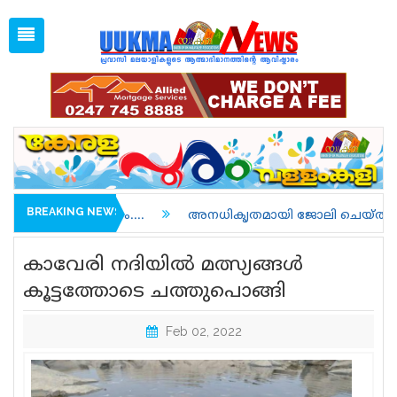
Sat, Aug 8, 2026
12:11 AM
Open
1 GBP =
128.36
Menu
Home
Latest News
Associations
Spiritual
UK NEWS
BREAKING NEWS
..
അനധികൃതമായി ജോലി ചെയ്തതിന് അറസ്റ്റിലാവുകയും
Kerala
കാവേരി നദിയിൽ മത്സ്യങ്ങൾ
India
കൂട്ടത്തോടെ ചത്തുപൊങ്ങി
World
Feb 02, 2022
uukma
Movies