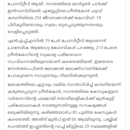
പോസിറ്റീവ് ആയി. നഗരത്തിലെ മാൾട്ടൺ പാർക്ക്
ഇൻഡസ്ട്രിയൽ എസ്റ്റേറ്റിലെ ഗ്രീൻകോർ ഫുഡ്
കമ്പനിയിലെ 292 ജീവനക്കാർക്ക് കോവിഡ് -19
പിടികൂടിയതായും സ്വയം ഒറ്റപ്പെടുത്തുന്നതായും
വെളിപ്പെടുത്തി.
എൻ‌എച്ച്‌എസിൽ 79 പേർ പോസിറ്റീവ് ആണെന്ന്
പ്രാദേശിക ആരോഗ്യ മേധാവികൾ പറഞ്ഞു. 213 പേരെ
ഗ്രീൻ‌കോറിന്റെ സ്വകാര്യ പരിശോധന
സംവിധാനത്തിലൂടെയാണ് കണ്ടെത്തിയത്. ഇതോടെ
നോർത്താംപ്ടൺ ലോക്കൽ ലോക്ക്ഡൗണിലേക്ക്
പോകുമെന്ന സാധ്യതയും നിലനിൽക്കുന്നുണ്ട്.
ലോകത്തിലെ ഏറ്റവും വലിയ സാൻഡ്‌വിച്ച് കമ്പനിയെന്ന്
കരുതപ്പെടുന്ന ഗ്രീൻകോർ, നഗരത്തിലെ കേസുകളുടെ
വർദ്ധനവിന്റെ ഫലമായി തൊഴിലാളികൾക്ക് മുൻ‌കൂട്ടി
പരിശോധനകൾ നടത്തുന്നതിനുള്ള സൗകര്യങ്ങൾ
ഒരുക്കിയിരുന്നു. കഴിഞ്ഞയാഴ്ച 85 പുതിയ കേസുകൾ
കണ്ടെത്തി. അതിന് മുൻപ് ഇത് 66 ആയിരുന്നു. പബ്ലിക്
ഹെൽത്ത് ഇംഗ്ലണ്ടിന്റെ വാച്ച് ലിസ്റ്റിലെ 29 സ്ഥലങ്ങളിൽ