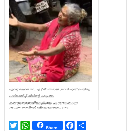
നിര...
Kerala
എന്റെ മകനെ താ.. എട്ട് ദിവസമായി, ഇവര്‍ എന്ത് ചെയ്തു;
പ്രതിഷേധിച്ച് ഷിജിന്റെ കുടുംബം
മത്സ്യത്തൊഴിലാളിയെ കാണാതായ
സംഭവത്തില്‍ തിരുവനന്തപുരം
മുതലപ്പൊഴിയില്‍ പ്രതിഷേധം ശക്തം.
കാണാതായ ഷിജിന...
Twitter
WhatsApp
Facebook
Share
Kerala
Share