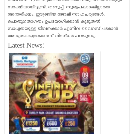
കോവിഡ് -19 പൊട്ടിത്തെറികൾക്ക് ഭക്ഷ്യ ഫാക്ടറികളും
സാക്ഷിയായിട്ടുണ്ട്, തണുപ്പ്, സൂര്യപ്രകാശമില്ലാത്ത
അന്തരീക്ഷം, ഇടുങ്ങിയ ജോലി സാഹചര്യങ്ങൾ,
പൊതുഗതാഗതം ഉപയോഗിക്കാൻ കൂടുതൽ
സാധ്യതയുള്ള ജീവനക്കാർ എന്നിവ വൈറസ് പടരാൻ
അനുയോജ്യമാണെന്ന് വിദഗ്ദ്ധർ പറയുന്നു.
Latest News: