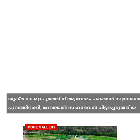
യുക്മ കേരളപൂരത്തിന് ആവേശം പകരാൻ സ്വാഗതഗ
പുറത്തിറക്കി; ദേവലാൽ സഹദേവൻ ചിട്ടപ്പെടുത്തിയ
ഗാനം സോഷ്യൽ മീഡിയയിൽ തരംഗമാകുന്നു
MORE GALLERY