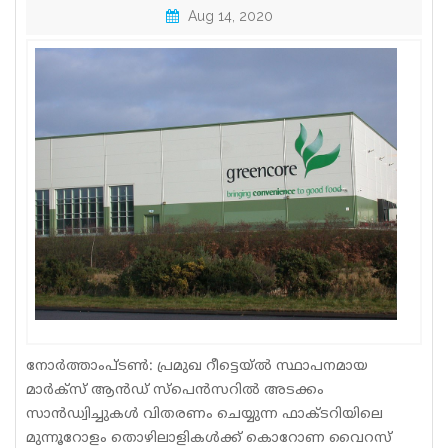
Aug 14, 2020
Sports
Jwala
Classifieds
Law
Gallery
നോർത്താംപ്ടൺ: പ്രമുഖ റീട്ടെയ്ൽ സ്ഥാപനമായ
മാർക്സ് ആൻഡ് സ്പെൻസറിൽ അടക്കം
സാൻഡ്വിച്ചുകൾ വിതരണം ചെയ്യുന്ന ഫാക്ടറിയിലെ
മുന്നൂറോളം തൊഴിലാളികൾക്ക് കൊറോണ വൈറസ്