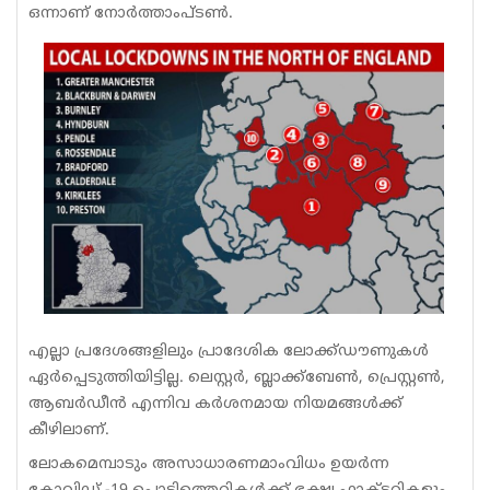
ഒന്നാണ് നോർത്താംപ്ടൺ.
എല്ലാ പ്രദേശങ്ങളിലും പ്രാദേശിക ലോക്ക്ഡൗണുകൾ
ഏർപ്പെടുത്തിയിട്ടില്ല. ലെസ്റ്റർ, ബ്ലാക്ക്ബേൺ, പ്രെസ്റ്റൺ,
ആബർ‌ഡീൻ എന്നിവ കർശനമായ നിയമങ്ങൾക്ക്
കീഴിലാണ്.
ലോകമെമ്പാടും അസാധാരണമാംവിധം ഉയർന്ന