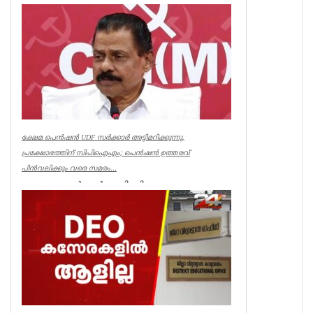
മുൻമന്ത്രി എം എം...
Kerala
ക്ഷേമ പെൻഷൻ UDF സർക്കാർ അട്ടിമറിക്കുന്നു,
പ്രക്ഷോഭത്തിന് സിപിഐഎം; പെൻഷൻ ഉത്തരവ്
പിൻവലിക്കും വരെ സമരം...
ക്ഷേമ പെൻഷൻ അട്ടിമറിക്കാനുള്ള ബോധ
പൂർവമായ ശ്രമമാണ് യു ഡി എഫ് സർക്കാർ
നടത്തുന്നതെന്ന് സിപിഐഎം സംസ്ഥാ...
Kerala