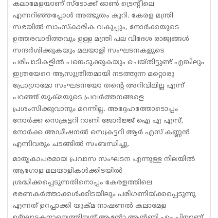
കലാമേളയാണ് സ്‌ടോക്ക് ഓണ്‍ ട്രെന്റിലെ
എന്നറിഞ്ഞപ്പോള്‍ അത്ഭുതം കൂറി. കേരള മന്ത്രി
സഭയില്‍ സാംസ്‌കാരിക വകുപ്പും, നോര്‍ക്കയുടെ
ഉത്തരവാദിത്തവും ഉള്ള മന്ത്രി പല വിദേശ രാജ്യങ്ങള്‍
സന്ദര്‍ശിക്കുകയും മലയാളി സംഘടനകളുടെ
പരിപാടികളില്‍ പങ്കെടുക്കുകയും ചെയ്തിട്ടുണ്ട് എങ്കിലും
ഇത്രയേറെ ആസൂത്രിതമായി നടത്തുന്ന മറ്റൊരു
പ്രോഗ്രാമോ സംഘടനയോ തന്റെ അറിവിലില്ല എന്ന്
പറഞ്ഞ് യുക്മയുടെ പ്രവര്‍ത്തനങ്ങളെ
പ്രശംസിക്കുവാനും മറന്നില്ല. അദ്ദേഹത്തോടൊപ്പം
നോര്‍ക്ക സെക്രട്ടറി റാണി ജോര്‍ജ്ജ് ഐ എ എസ്,
നോര്‍ക്ക അഡീഷനല്‍ സെക്രട്ടറി ആര്‍ എസ് കണ്ണന്‍
എന്നിവരും ചടങ്ങില്‍ സംബന്ധിച്ചു.
മാതൃകാപരമായ പ്രവാസ സംഘടന എന്നുള്ള നിലയില്‍
ആഗോള മലയാളികള്‍ക്കിടയില്‍
ശ്രദ്ധിക്കപ്പെടുന്നതിനൊപ്പം കേരളത്തിലെ
ഭരണകര്‍ത്താക്കള്‍ക്കിടയിലും പരിഗണിയ്ക്കപ്പെടുന്നു
എന്നത് ഉറപ്പാക്കി യുക്മ നാഷണല്‍ കലാമേള
ഉദ്ഘാടകനായെത്തിയത് ആന്റോ ആന്റണി എം.പിയാണ്.