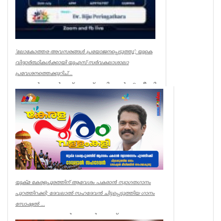
‘ലോകോത്തര അവസരങ്ങൾ പ്രയോജനപ്പെടുത്തൂ’; യുകെ
വിദ്യാർത്ഥികൾക്കായി യുഎസ് സർവകലാശാലാ
പ്രവേശനത്തെക്കുറിച്...
കുര്യൻ ജോർജ്ജ്, യുക്മ പിആർഒ & മീഡിയ
കോർഡിനേറ്റർ ലണ്ടൻ: യുകെയിലെ
മലയാളി വിദ്യാർത്ഥികൾക്ക് ലോക...
uukma special
യുക്മ കേരളപൂരത്തിന് ആവേശം പകരാൻ സ്വാഗതഗാനം
പുറത്തിറക്കി; ദേവലാൽ സഹദേവൻ ചിട്ടപ്പെടുത്തിയ ഗാനം
സോഷ്യൽ ...
സ്വന്തം ലേഖകൻ ലണ്ടൻ: യുക്മ കേരളപൂരം