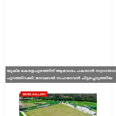
യുക്മ കേരളപൂരത്തിന് ആവേശം പകരാൻ സ്വാഗതഗ
പുറത്തിറക്കി; ദേവലാൽ സഹദേവൻ ചിട്ടപ്പെടുത്തിയ
ഗാനം സോഷ്യൽ മീഡിയയിൽ തരംഗമാകുന്നു
MORE GALLERY