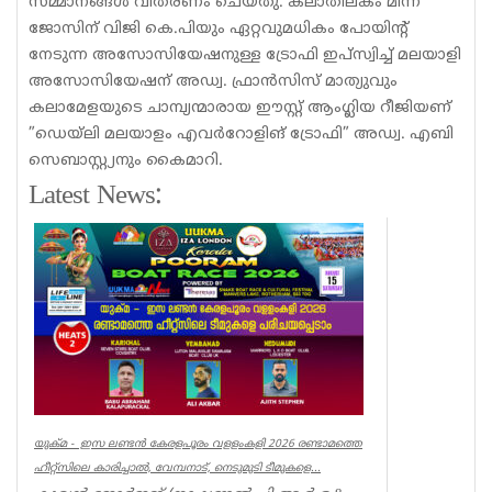
സമ്മാനങ്ങള്‍ വിതരണം ചെയ്തു. കലാതിലകം മിന്ന
ജോസിന് വിജി കെ.പിയും ഏറ്റവുമധികം പോയിന്റ്
നേടുന്ന അസോസിയേഷനുള്ള ട്രോഫി ഇപ്‌സ്വിച്ച് മലയാളി
അസോസിയേഷന് അഡ്വ. ഫ്രാന്‍സിസ് മാത്യുവും
കലാമേളയുടെ ചാമ്പ്യന്മാരായ ഈസ്റ്റ് ആംഗ്ലിയ റീജിയണ്
”ഡെയ്‌ലി മലയാളം എവര്‍റോളിങ് ട്രോഫി” അഡ്വ. എബി
സെബാസ്റ്റ്യനും കൈമാറി.
Latest News:
യുക്മ - ഇസ ലണ്ടൻ കേരളപൂരം വളളംകളി 2026 രണ്ടാമത്തെ
ഹീറ്റ്സിലെ കാരിച്ചാൽ, വേമ്പനാട്, നെടുമുടി ടീമുകളെ...