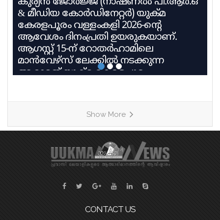
കുര്യൻ ജോർജ്ജ് (നാഷണൽ പി.ആർ.ഒ
& മീഡിയ കോർഡിനേറ്റർ) യുക്മ
കേരളപൂരം വള്ളംകളി 2026-ന്റെ
ആവേശം ദിനംപ്രതി ഉയരുകയാണ്.
ആഗസ്റ്റ് 15-ന് റോതർഹാമിലെ
മാൻവേഴ്സ് ലേക്കിൽ നടക്കുന്ന
ആറാമത് യുക്മ കേരളപൂരം
വള്ളംകളിയിൽ 27 ടീമുകൾ 9
ഹീറ്റുകളിലായി മാറ്റുരയ്ക്കും. ഓരോ
ടീമും കഠിന പരിശീലനത്തിന്റെ
Show More
അവസാനഘട്ടത്തിലാണ്. കേരളത്തിലെ
ചുണ്ടൻവള്ളം പാരമ്പര്യം
നിലനിർത്തിക്കൊണ്ട്, യുകെയിലെ
വിവിധ ബോട്ട് ക്ലബ്ബുകളെ
പ്രതിനിധീകരിക്കുന്ന ടീമുകൾ കുട്ടനാടൻ
ഗ്രാമങ്ങളുടെ പേരിലുള്ള
വള്ളങ്ങളിലാണ് മത്സരിക്കുന്നത്. ഓരോ
ഹീറ്റിലെയും ആദ്യ രണ്ട് സ്ഥാനക്കാർ
CONTACT US
അടുത്ത