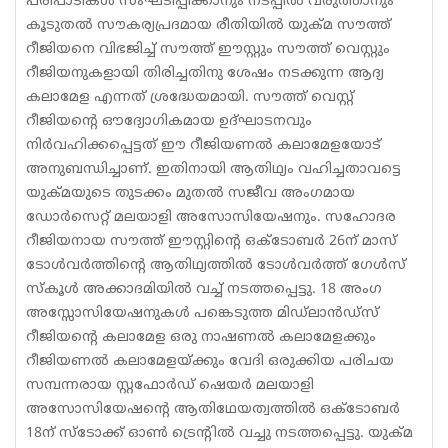
പരിപാടികള്‍ സംഘടിപ്പിക്കാനും നടപ്പില്‍ വരുത്താനും
കൂടുതല്‍ സൗകര്യപ്രദമായ രീതിയില്‍ യുക്മ സൗത്ത്
റീജിയനെ വിഭജിച്ച് സൗത്ത് ഈസ്റ്റും സൗത്ത് വെസ്റ്റും
റീജിയനുകളായി തിരിച്ചതിനു ശേഷം നടക്കുന്ന ആദ്യ
കലാമേള എന്നത് ശ്രദ്ധേയമായി. സൗത്ത് വെസ്റ്റ്
റീജിയന്റെ ഔദ്യോഗികമായ ഉദ്ഘാടനവും
നിര്‍വഹിക്കപ്പെട്ടത് ഈ റീജിയണല്‍ കലാമേളയോട്
അനുബന്ധിച്ചാണ്. ഇതിനായി ആതിഥ്യം വഹിച്ചതാവട്ടെ
യുക്മയുടെ തുടക്കം മുതല്‍ സജീവ അംഗമായ
ഡോര്‍സെറ്റ് മലയാളി അസോസിയേഷനും. സഹോദര
റീജിയനായ സൗത്ത് ഈസ്റ്റിന്റെ ഒക്ടോബര്‍ 26ന് മാസ്
ടോള്‍വര്‍ത്തിന്റെ ആതിഥ്യത്തില്‍ ടോള്‍വര്‍ത്ത് ഗേള്‍സ്
സ്‌കൂള്‍ അക്കാദമിയില്‍ വച്ച് നടത്തപ്പെട്ടു. 18 അംഗ
അസ്സോസിയേഷനുകള്‍ പങ്കെടുത്ത മിഡ്‌ലാന്‍ഡ്‌സ്
റീജിയന്റെ കലാമേള ഒരു നാഷണല്‍ കലാമേളക്കും
റീജിയണല്‍ കലാമേളയ്ക്കും വേദി ഒരുക്കിയ പരിചയ
സമ്പന്നരായ സ്റ്റഫോര്‍ഡ് ഷെയര്‍ മലയാളി
അസോസിയേഷന്റെ ആതിഥേയത്വത്തില്‍ ഒക്ടോബര്‍
18ന് സ്‌ടോക്ക് ഓണ്‍ ട്രെന്റില്‍ വച്ചു നടത്തപ്പെട്ടു. യുക്മ