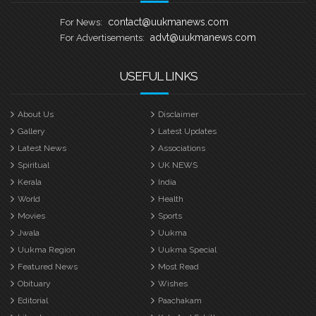
contact@uukmanews.com
For News:
advt@uukmanews.com
For Advertisements:
USEFUL LINKS
About Us
Disclaimer
Gallery
Latest Updates
Latest News
Associations
Spiritual
UK NEWS
Kerala
India
World
Health
Movies
Sports
Jwala
Uukma
Uukma Region
Uukma Special
Featured News
Most Read
Obituary
Wishes
Editorial
Paachakam