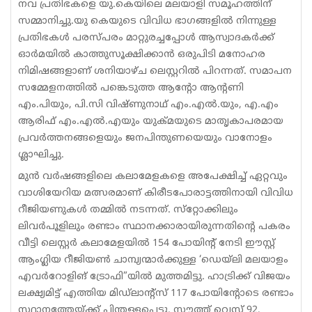
നവ പ്രതിഭകളെ യു.കെയിലെ മലയാളി സമൂഹത്തിന്
സമ്മാനിച്ചു.യു കെയുടെ വിവിധ ഭാഗങ്ങളില്‍ നിന്നുള്ള
പ്രതിഭകള്‍ പരസ്പരം മാറ്റുരച്ചപ്പോള്‍ ആസ്വാദകര്‍ക്ക്
ഓര്‍മയില്‍ കാത്തുസൂക്ഷിക്കാന്‍ ഒരുപിടി മനോഹര
നിമിഷങ്ങളാണ് ശനിയാഴ്ച ലെസ്റ്ററില്‍ പിറന്നത്. സമാപന
സമ്മേളനത്തില്‍ പങ്കെടുത്ത ആന്റോ ആന്റണി
എം.പിയും, പി.സി വിഷ്ണുനാഥ് എം.എല്‍.യും, എ.എം
ആരിഫ് എം.എല്‍.എയും യുക്മയുടെ മാതൃകാപരമായ
പ്രവര്‍ത്തനങ്ങളെയും ജനപിന്തുണയെയും വാനോളം
ശ്ലാഘിച്ചു.
മുന്‍ വര്‍ഷങ്ങളിലെ കലാമേളകളെ അപേക്ഷിച്ച് ഏറ്റവും
വാശിയേറിയ മത്സരമാണ് കിരീടപോരാട്ടത്തിനായി വിവിധ
റീജിയണുകള്‍ തമ്മില്‍ നടന്നത്. സ്‌റ്റോക്കിലും
ലിവര്‍പൂളിലും രണ്ടാം സ്ഥാനക്കാരായിരുന്നതിന്റെ പകരം
വീട്ടി ലെസ്റ്റര്‍ കലാമേളയില്‍ 154 പോയിന്റ് നേടി ഈസ്റ്റ്
ആംഗ്ലിയ റീജിയണ്‍ ചാമ്പ്യന്മാര്‍ക്കുള്ള ‘ഡെയ്‌ലി മലയാളം
എവര്‍റോളിങ് ട്രോഫി”യില്‍ മുത്തമിട്ടു. ഹാട്രിക്ക് വിജയം
ലക്ഷ്യമിട്ട് എത്തിയ മിഡ്‌ലാന്റ്‌സ് 117 പോയിന്റോടെ രണ്ടാം
സ്ഥാനത്തേയ്ക്ക് പിന്തള്ളപ്പെട്ടു. സൗത്ത് വെസ്റ്റ് 92,