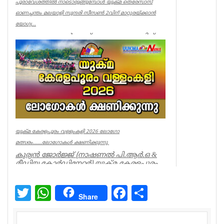
പൂരാവേശത്തിൽ നാടൊരുങ്ങുമ്പോൾ യുക്മ തെരേസാസ്
ഓണച്ചന്തം മലയാളി സുന്ദരി സീസൺ 2വിന് മാറ്റുരയ്ക്കാൻ
യോഗ്യ...
സ്വന്തം ലേഖകൻ യുക്മ കേരളപൂരത്തിന്
നാടൊരുങ്ങുമ്പോൾ യുക്മ തെരേസാസ്
ലണ്ടൻ ഓണച്ചന്തം മലയാളി സുന്ദരി ...
uukma special
യുക്മ കേരളപൂരം വള്ളംകളി 2026 ലോഗോ
മത്സരം......ലോഗോകൾ ക്ഷണിക്കുന്നു
കുര്യൻ ജോർജ്ജ് (നാഷണൽ പി.ആർ.ഒ &
മീഡിയ കോർഡിനേറ്റർ) യുക്മ കേരളപൂരം
വള്ളംകളി 2026 ഒരു ചരിത്...
Associations
Twitter
WhatsApp
Facebook
Share
Share