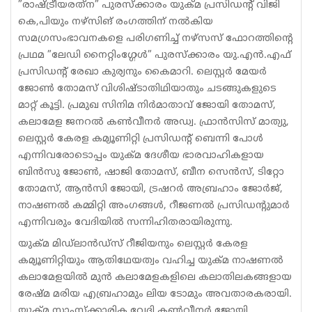
”രാഷ്ട്രീയരത്‌ന” പുരസ്‌ക്കാരം യുക്മ പ്രസിഡന്റ് വിജി
കെ,പിയും നഴ്‌സിങ് രംഗത്തിന് നല്‍കിയ
സമഗ്രസംഭാവനകളെ പരിഗണിച്ച് നഴ്‌സസ് ഫോറത്തിന്റെ
പ്രഥമ ”ലേഡി നൈറ്റിംഗ്ഗേള്‍” പുരസ്‌ക്കാരം യു.എന്‍.എഫ്
പ്രസിഡന്റ് രേഖാ കുര്യനും കൈമാറി. ലെസ്റ്റര്‍ മേയര്‍
ജോണ്‍ തോമസ് വിശിഷ്ടാതിഥിയാതും ചടങ്ങുകളുടെ
മാറ്റ് കൂട്ടി. പ്രമുഖ സിനിമ നിര്‍മാതാവ് ജോയി തോമസ്,
കലാമേള ജനറല്‍ കണ്‍വീനര്‍ അഡ്വ. ഫ്രാന്‍സിസ് മാത്യു,
ലെസ്റ്റര്‍ കേരള കമ്യൂണിറ്റി പ്രസിഡന്റ് ബെന്നി പോള്‍
എന്നിവരോടൊപ്പം യുക്മ ദേശീയ ഭാരവാഹികളായ
ബിന്‍സു ജോണ്‍, ഷാജി തോമസ്, ബീന സെന്‍സ്, ടിറ്റോ
തോമസ്, ആന്‍സി ജോയി, ട്രഷറര്‍ അബ്രഹാം ജോര്‍ജ്,
നാഷണല്‍ കമ്മിറ്റി അംഗങ്ങള്‍, റീജണല്‍ പ്രസിഡന്റുമാര്‍
എന്നിവരും വേദിയില്‍ സന്നിഹിതരായിരുന്നു.
യുക്മ മിഡ്‌ലാന്‍ഡ്‌സ് റീജിയനും ലെസ്റ്റര്‍ കേരള
കമ്യൂണിറ്റിയും ആതിഥേയത്വം വഹിച്ച യുക്മ നാഷണല്‍
കലാമേളയില്‍ മുന്‍ കലാമേളകളിലെ കലാതിലകങ്ങളായ
രേഷ്മ മരിയ എബ്രഹാമും ലിയ ടോമും അവതാരകരായി.
യുക്മ സാംസ്‌ക്കാരിക വേദി കണ്‍വീനര്‍ ജോയി