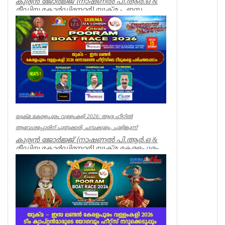
കുര്യൻ ജോർജ്ജ് (നാഷണൽ പി.ആർ.ഒ &
മീഡിയ കോർഡിനേറ്റർ) യുക്മ - ഇസ
ലണ്ടൻ കേരളപൂരം വ...
Associations
യുക്മ കേരളപൂരം വള്ളംകളി 2026: ആദ്യ ഹീറ്റിൽ
ആവേശപ്പോരിന് പുതുക്കരി, ചമ്പക്കുളം, പുളിങ്കുന്ന്
കുര്യൻ ജോർജ്ജ് (നാഷണൽ പി.ആർ.ഒ &
മീഡിയ കോർഡിനേറ്റർ) യുക്മ കേരളപൂരം
വള്ളംകളി 2026-ന്റെ ആവേശ...
Breaking News