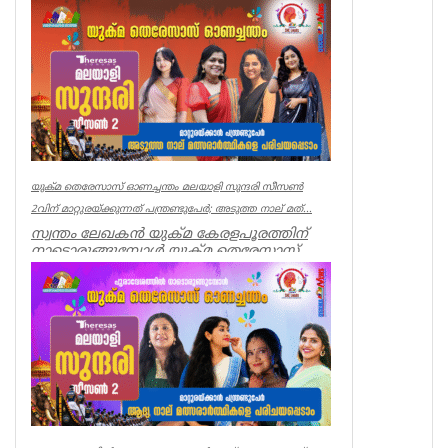
വള്ളംകളിയ്ക്ക് ആവേശം പകരാൻ സ്വാഗത
ഗാനവും. കേരളപ്പൂരം… കേരളപ്...
uukma
യുക്മ തെരേസാസ് ഓണച്ചന്തം മലയാളി സുന്ദരി സീസൺ
2വിന് മാറ്റുരയ്ക്കുന്നത് പന്ത്രണ്ടുപേർ; അടുത്ത നാല് മത്...
സ്വന്തം ലേഖകൻ യുക്മ കേരളപൂരത്തിന്
നാടൊരുങ്ങുമ്പോൾ യുക്മ തെരേസാസ്
ലണ്ടൻ ഓണച്ചന്തം മലയാളി സുന്ദരി ...
uukma