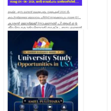
യുക്മ - ഇസ ലണ്ടൻ കേരളപൂരം വള്ളംകളി 2026 ടീം
ക്യാപ്റ്റൻമാരുടെ യോഗവും ഹീറ്റ്സ് നറുക്കെടുപ്പും നാളെ (01...
കുര്യൻ ജോർജജ് (നാഷണൽ പി.ആർ.ഒ &
മീഡിയ കോർഡിനേറ്റർ) യുക്മ - ഇസ ലണ്ടൻ
കേരളപൂരം വള്ളംകളി 2026...
Associations