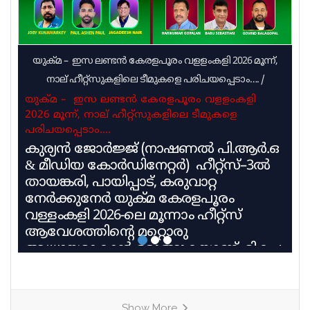
യുക്മ – ഇസ ലണ്ടൻ കേരളപൂരം വളളംകളി 2026 മൂന്ന്,
നാല് ഹീറ്റ്സുകളിലെ ടീമുകളെ പരിചയപ്പെടാം….
/
യുക്മ – ഇസ ലണ്ടൻ കേരളപൂരം വളളംകളി
2026 മൂന്ന്, നാല് ഹീറ്റ്സുകളിലെ ടീമുകളെ
പരിചയപ്പെടാം….
കുര്യൻ ജോർജ്ജ് (നാഷണൽ പി.ആർ.ഒ
& മീഡിയ കോർഡിനേറ്റർ) ഹീറ്റ്സ്–3ൽ
തായങ്കരി, പായിപ്പാട്, കരുവാറ്റ
നേർക്കുനേർ യുക്മ കേരളപൂരം
വള്ളംകളി 2026-ലെ മൂന്നാം ഹീറ്റ്സ്
ആവേശത്തിന്റെ മറ്റൊരു
അധ്യായമാകാൻ ഒരുങ്ങുകയാണ്. മികച്ച
പാരമ്പര്യവും പരിശീലന മികവും
വിജയലക്ഷ്യവുമായി മൂന്ന് കരുത്തുറ്റ
ടീമുകളാണ് ഹീറ്റ്സ്–3ൽ നേർക്കുനേർ
Show More