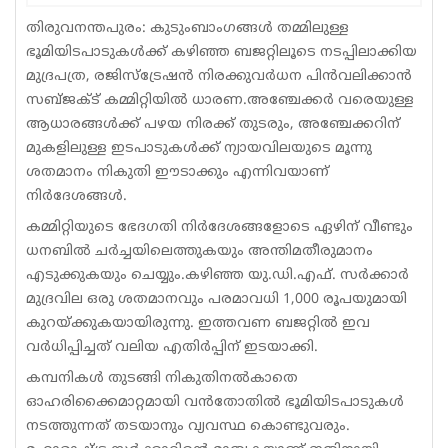
Sports
തിരുവനന്തപുരം: കുടുംബാംഗങ്ങള്‍ തമ്മിലുള്ള
ഭൂമിയിടപാടുകള്‍ക്ക് കഴിഞ്ഞ ബജറ്റിലൂടെ നടപ്പിലാക്കിയ
Jwala
മുദ്രപത്ര, രജിസ്‌ട്രേഷന്‍ നിരക്കുവര്‍ധന പിന്‍വലിക്കാന്‍
സബ്ജക്ട് കമ്മിറ്റിയില്‍ ധാരണ.അഞ്ചേക്കര്‍ വരെയുള്ള
Classifieds
ആധാരങ്ങള്‍ക്ക് പഴയ നിരക്ക് തുടരും, അഞ്ചേക്കറിന്
Law
മുകളിലുള്ള ഇടപാടുകള്‍ക്ക് ന്യായവിലയുടെ മൂന്നു
ശതമാനം നികുതി ഈടാക്കും എന്നിവയാണ്
Gallery
നിര്‍ദേശങ്ങള്‍.
കമ്മിറ്റിയുടെ ഭേദഗതി നിര്‍ദേശങ്ങളോടെ ഏഴിന് വീണ്ടും
ധനബില്‍ ചര്‍ച്ചയിലെത്തുകയും അന്തിമതീരുമാനം
എടുക്കുകയും ചെയ്യും.കഴിഞ്ഞ യു.ഡി.എഫ്. സര്‍ക്കാര്‍
മുദ്രവില ഒരു ശതമാനവും പരമാവധി 1,000 രൂപയുമായി
കുറയ്ക്കുകയായിരുന്നു. ഇത്തവണ ബജറ്റില്‍ ഇവ
വര്‍ധിപ്പിച്ചത് വലിയ എതിര്‍പ്പിന് ഇടയാക്കി.
കമ്പനികള്‍ തുടങ്ങി നികുതിനല്‍കാതെ
ഓഹരിക്കൈമാറ്റമായി വന്‍തോതില്‍ ഭൂമിയിടപാടുകള്‍
നടത്തുന്നത് തടയാനും വ്യവസ്ഥ കൊണ്ടുവരും.