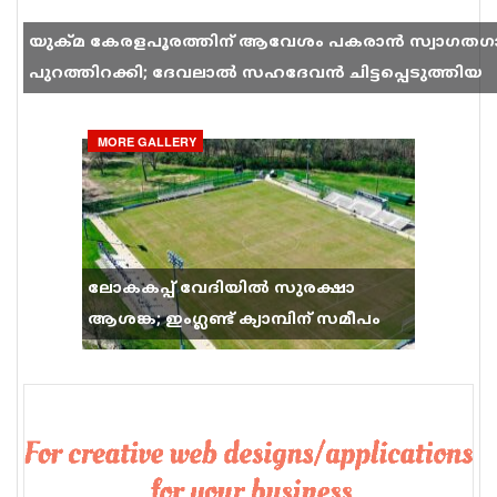
യുക്മ കേരളപൂരത്തിന് ആവേശം പകരാൻ സ്വാഗതഗ
പുറത്തിറക്കി; ദേവലാൽ സഹദേവൻ ചിട്ടപ്പെടുത്തിയ
ഗാനം സോഷ്യൽ മീഡിയയിൽ തരംഗമാകുന്നു
MORE GALLERY
ലോകകപ്പ് വേദിയിൽ സുരക്ഷാ
ആശങ്ക; ഇംഗ്ലണ്ട് ക്യാമ്പിന് സമീപം
വെടിവെപ്പ്, 9 പേർക്ക് പരിക്ക്