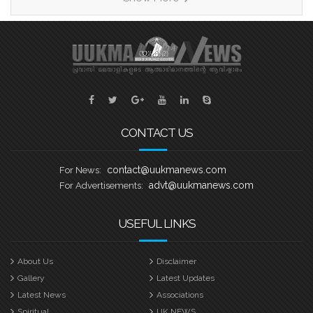
എത്തുന്നത്. തായങ്കരി, പായിപ്പാട്,
കരുവാറ്റ എന്നീ ചരിത്രപ്രസിദ്ധമായ
ചുണ്ടൻവള്ളങ്ങളുടെ പേരിലാണ്
യുകെയിലെ പ്രമുഖ ബോട്ട് ക്ലബ്ബുകൾ
ശക്തി തെളിയിക്കാൻ എത്തുന്നത്.
തായങ്കരി – ബി എം എ ബോട്ട് ക്ലബ്ബ്,
ബാസറ്റ്ലോ
CONTACT US
contact@uukmanews.com
For News:
advt@uukmanews.com
For Advertisements:
USEFUL LINKS
About Us
Disclaimer
Gallery
Latest Updates
Latest News
Associations
Spiritual
UK NEWS