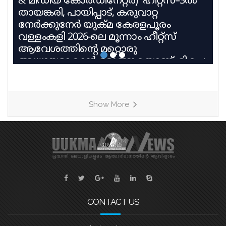
& മീഡിയ കോർഡിനേറ്റർ) ഹീറ്റ്സ്–3ൽ
തായങ്കരി, പായിപ്പാട്, കരുവാറ്റ
നേർക്കുനേർ യുക്മ കേരളപൂരം
വള്ളംകളി 2026-ലെ മൂന്നാം ഹീറ്റ്സ്
ആവേശത്തിന്റെ മറ്റൊരു
അധ്യായമാകാൻ ഒരുങ്ങുകയാണ്. മികച്ച
പാരമ്പര്യവും പരിശീലന മികവും
വിജയലക്ഷ്യവുമായി മൂന്ന് കരുത്തുറ്റ
ടീമുകളാണ് ഹീറ്റ്സ്–3ൽ നേർക്കുനേർ
Show More
എത്തുന്നത്. തായങ്കരി, പായിപ്പാട്,
കരുവാറ്റ എന്നീ ചരിത്രപ്രസിദ്ധമായ
ചുണ്ടൻവള്ളങ്ങളുടെ പേരിലാണ്
യുകെയിലെ പ്രമുഖ ബോട്ട് ക്ലബ്ബുകൾ
ശക്തി തെളിയിക്കാൻ എത്തുന്നത്.
തായങ്കരി – ബി എം എ ബോട്ട് ക്ലബ്ബ്,
ബാസറ്റ്ലോ
CONTACT US