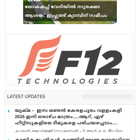
ലോകകപ്പ് വേദിയിൽ സുരക്ഷാ
ആശങ്ക; ഇംഗ്ലണ്ട് ക്യാമ്പിന് സമീപം
വെടിവെപ്പ്, 9 പേർക്ക് പരിക്ക്
LATEST UPDATES
യുക്മ – ഇസ ലണ്ടൻ കേരളപൂരം വളളംകളി
2026 ഇനി ഒരാഴ്ച മാത്രം…..ആറ്, ഏഴ്
ഹീറ്റ്സുകളിലെ ടീമുകളെ പരിചയപ്പെടാം….
കുര്യൻ ജോർജ്ജ് (നാഷണൽ പി.ആർ.ഒ & മീഡിയ
കോർഡിനേറ്റർ) യുക്മ – ഇസ ലണ്ടൻ കേരളപൂരം