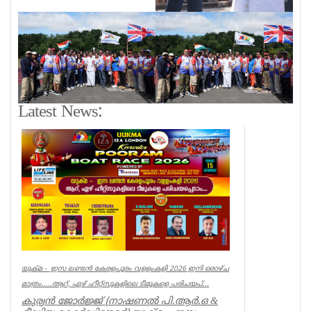
Latest News:
യുക്മ - ഇസ ലണ്ടൻ കേരളപൂരം വളളംകളി 2026 ഇനി ഒരാഴ്ച
മാത്രം.....ആറ്, ഏഴ് ഹീറ്റ്സുകളിലെ ടീമുകളെ പരിചയപ്...
കുര്യൻ ജോർജ്ജ് (നാഷണൽ പി.ആർ.ഒ &