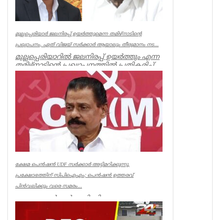
മുല്ലപ്പെരിയാർ ജലനിരപ്പ് ഉയർത്തുമെന്ന തമിഴ്നാടിന്റെ
പ്രഖ്യാപനം, ഏത് വിജയ് സർക്കാർ ആയാലും തീരുമാനം നട...
മുല്ലപ്പെരിയാറിൽ ജലനിരപ്പ് ഉയർത്തും എന്ന
തമിഴ്നാടിന്റെ പ്രഖ്യാപനത്തിൽ പ്രതികരിച്ച്
മുൻമന്ത്രി എം എം...
Kerala
ക്ഷേമ പെൻഷൻ UDF സർക്കാർ അട്ടിമറിക്കുന്നു,
പ്രക്ഷോഭത്തിന് സിപിഐഎം; പെൻഷൻ ഉത്തരവ്
പിൻവലിക്കും വരെ സമരം...
ക്ഷേമ പെൻഷൻ അട്ടിമറിക്കാനുള്ള ബോധ
പൂർവമായ ശ്രമമാണ് യു ഡി എഫ് സർക്കാർ
നടത്തുന്നതെന്ന് സിപിഐഎം സംസ്ഥാ...