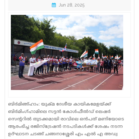
Jun 28, 2025
Sports
Jwala
Classifieds
Law
Gallery
ബിർമിങ്ങ്ഹാം: യുക്മ ദേശീയ കായികമേളയ്ക്ക്
ബിർമിംഗ്ഹാമിലെ സട്ടൻ കോൾഫീൽഡ് ലെഷർ
സെന്ററിൽ തുടക്കമായി രാവിലെ ഒൻപത് മണിയോടെ
ആരംഭിച്ച രജിസ്‌ട്രേഷൻ നടപടികൾക്ക് ശേഷം നടന്ന
ഉദ്‌ഘാടന ചടങ്ങ് ചങ്ങനാശ്ശേരി എം എൽ എ അഡ്വ