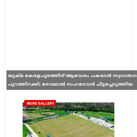
യുക്മ കേരളപൂരത്തിന് ആവേശം പകരാൻ സ്വാഗതഗ
പുറത്തിറക്കി; ദേവലാൽ സഹദേവൻ ചിട്ടപ്പെടുത്തിയ
ഗാനം സോഷ്യൽ മീഡിയയിൽ തരംഗമാകുന്നു
MORE GALLERY