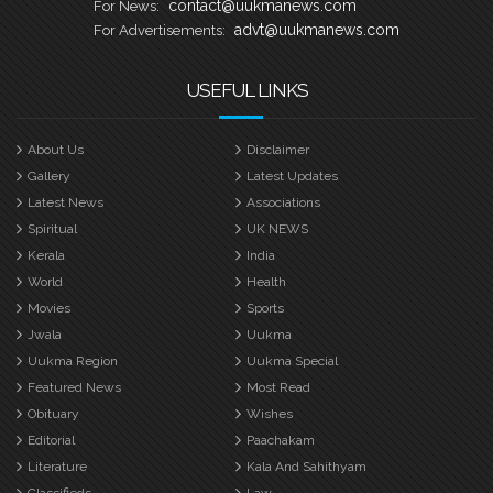
contact@uukmanews.com
For News:
advt@uukmanews.com
For Advertisements:
USEFUL LINKS
About Us
Disclaimer
Gallery
Latest Updates
Latest News
Associations
Spiritual
UK NEWS
Kerala
India
World
Health
Movies
Sports
Jwala
Uukma
Uukma Region
Uukma Special
Featured News
Most Read
Obituary
Wishes
Editorial
Paachakam
Literature
Kala And Sahithyam