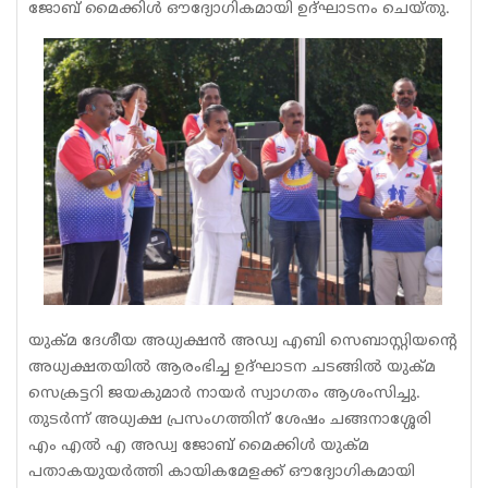
ജോബ് മൈക്കിൾ ഔദ്യോഗികമായി ഉദ്‌ഘാടനം ചെയ്തു.
യുക്മ ദേശീയ അധ്യക്ഷൻ അഡ്വ എബി സെബാസ്റ്റിയന്റെ
അധ്യക്ഷതയിൽ ആരംഭിച്ച ഉദ്‌ഘാടന ചടങ്ങിൽ യുക്മ
സെക്രട്ടറി ജയകുമാർ നായർ സ്വാഗതം ആശംസിച്ചു.
തുടർന്ന് അധ്യക്ഷ പ്രസംഗത്തിന് ശേഷം ചങ്ങനാശ്ശേരി
എം എൽ എ അഡ്വ ജോബ് മൈക്കിൾ യുക്മ
പതാകയുയർത്തി കായികമേളക്ക് ഔദ്യോഗികമായി