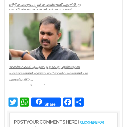
നീറ്റ് ചോദ്യപേപ്പര്‍ ചോര്‍ന്നത് എന്‍ടിഎ
ഓഫീസിലെ കോണ്‍ഫിഡന്‍ഷ്യല്‍
സെക്ഷനില്‍ നിന്ന് എന്ന് സിബിഐ. എന...
Kerala
അബിൻ വർക്കി എംഎൽഎ ഇടപെട്ടു, ദുരിതാശ്വാസ
പ്രവർത്തനത്തിന് എത്തിയ ഓഫ് റോഡ് വാഹനത്തിന് പിഴ
ചുമത്തിയ MVD ...
ആറന്മുളയിൽ ദുരിതാശ്വാസ
പ്രവർത്തനത്തിന് എത്തിയ ഓഫ് റോഡ്
വാഹനത്തിന് മോട്ടോർ വെഹിക്കിൾ
ഇൻസ്പെക്ടർ പിഴ ...
Twitter
WhatsApp
Facebook
Share
Share
Kerala
POST YOUR COMMENTS HERE (
CLICK HERE FOR