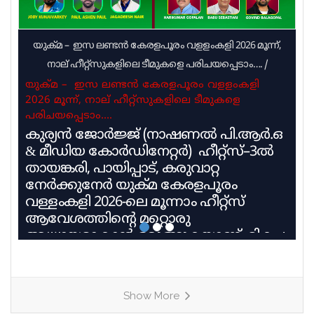
യുക്മ – ഇസ ലണ്ടൻ കേരളപൂരം വളളംകളി 2026 മൂന്ന്,
നാല് ഹീറ്റ്സുകളിലെ ടീമുകളെ പരിചയപ്പെടാം….
/
യുക്മ – ഇസ ലണ്ടൻ കേരളപൂരം വളളംകളി
2026 മൂന്ന്, നാല് ഹീറ്റ്സുകളിലെ ടീമുകളെ
പരിചയപ്പെടാം….
കുര്യൻ ജോർജ്ജ് (നാഷണൽ പി.ആർ.ഒ
& മീഡിയ കോർഡിനേറ്റർ) ഹീറ്റ്സ്–3ൽ
തായങ്കരി, പായിപ്പാട്, കരുവാറ്റ
നേർക്കുനേർ യുക്മ കേരളപൂരം
വള്ളംകളി 2026-ലെ മൂന്നാം ഹീറ്റ്സ്
ആവേശത്തിന്റെ മറ്റൊരു
അധ്യായമാകാൻ ഒരുങ്ങുകയാണ്. മികച്ച
പാരമ്പര്യവും പരിശീലന മികവും
വിജയലക്ഷ്യവുമായി മൂന്ന് കരുത്തുറ്റ
ടീമുകളാണ് ഹീറ്റ്സ്–3ൽ നേർക്കുനേർ
Show More
എത്തുന്നത്. തായങ്കരി, പായിപ്പാട്,