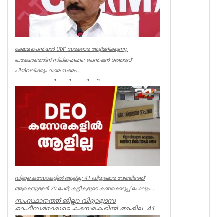
ക്ഷേമ പെൻഷൻ UDF സർക്കാർ അട്ടിമറിക്കുന്നു,
പ്രക്ഷോഭത്തിന് സിപിഐഎം; പെൻഷൻ ഉത്തരവ്
പിൻവലിക്കും വരെ സമരം...
ക്ഷേമ പെൻഷൻ അട്ടിമറിക്കാനുള്ള ബോധ
പൂർവമായ ശ്രമമാണ് യു ഡി എഫ് സർക്കാർ
നടത്തുന്നതെന്ന് സിപിഐഎം സംസ്ഥാ...
Kerala
ഡിഇഒ കസേരകളില്‍ ആളില്ല; 41 ഡിഇഒമാര്‍ വേണ്ടിടത്ത്
ആകെയുള്ളത് 20 പേര്‍; കുട്ടികളുടെ കണക്കെടുപ്പ് പോലും...
സംസ്ഥാനത്ത് ജില്ലാ വിദ്യാഭ്യാസ
ഓഫീസര്‍മാരുടെ കസേരകളില്‍ ആളില്ല. 41