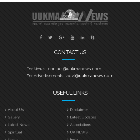
കരുവാറ്റ എന്നീ ചരിത്രപ്രസിദ്ധമായ
ചുണ്ടൻവള്ളങ്ങളുടെ പേരിലാണ്
യുകെയിലെ പ്രമുഖ ബോട്ട് ക്ലബ്ബുകൾ
ശക്തി തെളിയിക്കാൻ എത്തുന്നത്.
തായങ്കരി – ബി എം എ ബോട്ട് ക്ലബ്ബ്,
ബാസറ്റ്ലോ
CONTACT US
contact@uukmanews.com
For News:
advt@uukmanews.com
For Advertisements:
USEFUL LINKS
About Us
Disclaimer
Gallery
Latest Updates
Latest News
Associations
Spiritual
UK NEWS
Kerala
India