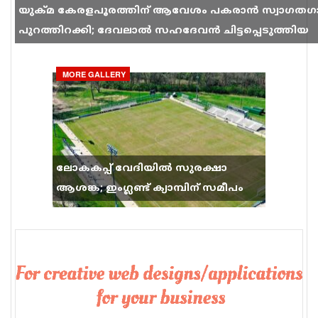
യുക്മ കേരളപൂരത്തിന് ആവേശം പകരാൻ സ്വാഗതഗ
പുറത്തിറക്കി; ദേവലാൽ സഹദേവൻ ചിട്ടപ്പെടുത്തിയ
ഗാനം സോഷ്യൽ മീഡിയയിൽ തരംഗമാകുന്നു
MORE GALLERY
ലോകകപ്പ് വേദിയിൽ സുരക്ഷാ
ആശങ്ക; ഇംഗ്ലണ്ട് ക്യാമ്പിന് സമീപം
വെടിവെപ്പ്, 9 പേർക്ക് പരിക്ക്