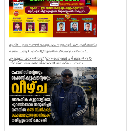
യുക്മ - ഇസ ലണ്ടൻ കേരളപൂരം വളളംകളി 2026 ഇനി ഒരാഴ്ച
മാത്രം.....ആറ്, ഏഴ് ഹീറ്റ്സുകളിലെ ടീമുകളെ പരിചയപ്...
കുര്യൻ ജോർജ്ജ് (നാഷണൽ പി.ആർ.ഒ &
മീഡിയ കോർഡിനേറ്റർ) യുക്മ - ഇസ
ലണ്ടൻ കേരളപൂരം വ...
Associations