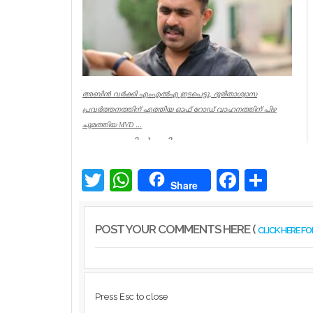
അബിൻ വർക്കി എംഎൽഎ ഇടപെട്ടു, ദുരിതാശ്വാസ
പ്രവർത്തനത്തിന് എത്തിയ ഓഫ് റോഡ് വാഹനത്തിന് പിഴ
ചുമത്തിയ MVD ...
ആറന്മുളയിൽ ദുരിതാശ്വാസ
പ്രവർത്തനത്തിന് എത്തിയ ഓഫ് റോഡ്
വാഹനത്തിന് മോട്ടോർ വെഹിക്കിൾ
ഇൻസ്പെക്ടർ പിഴ ...
Twitter
WhatsApp
Facebook
Share
Share
Kerala
POST YOUR COMMENTS HERE (
CLICK HERE F
Press Esc to close