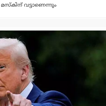
ു; മസ്കിന് വട്ടാണെന്നും