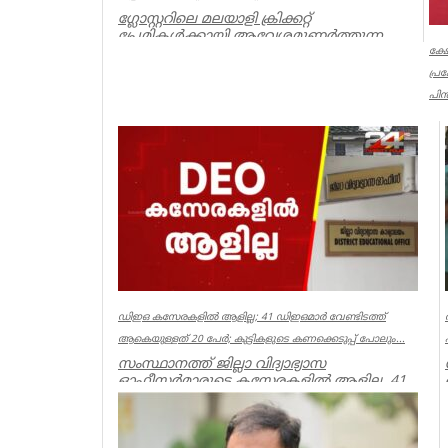
ഗ്ലോസ്റ്ററിലെ മലയാളി ക്രിക്കറ്റ്
പ്രേമികള്‍ക്കായി ആവേശമുണര്‍ത്തുന്ന
'ഇന്‍ഫിനിറ്റി കപ്പ് - സീസണ്‍ 3'...
ക്ഷ
പ്
Associations
പിൻ
ക്
പൂ
നട
Ker
ഡിഇഒ കസേരകളില്‍ ആളില്ല; 41 ഡിഇഒമാര്‍ വേണ്ടിടത്ത്
ആകെയുള്ളത് 20 പേര്‍; കുട്ടികളുടെ കണക്കെടുപ്പ് പോലും...
സംസ്ഥാനത്ത് ജില്ലാ വിദ്യാഭ്യാസ
ഓഫീസര്‍മാരുടെ കസേരകളില്‍ ആളില്ല. 41
ഡിഇഒമാരില്‍ നിലവില്‍ ഉള്ളത് 20 പ...
Kerala