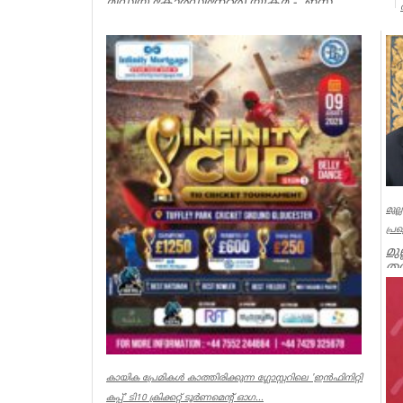
മീഡിയ കോർഡിനേറ്റർ) യുക്മ - ഇസ
ലണ്ടൻ കേരളപൂരം വ...
Associations
മുല
പ്ര
മു
തമ
മു
Ker
കായിക പ്രേമികള്‍ കാത്തിരിക്കുന്ന ഗ്ലോസ്റ്ററിലെ 'ഇന്‍ഫിനിറ്റി
കപ്പ്' ടി10 ക്രിക്കറ്റ് ടൂര്‍ണമെന്റ് ഓഗ...