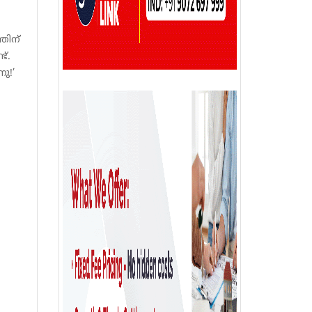
തിന്
്.
ു!’