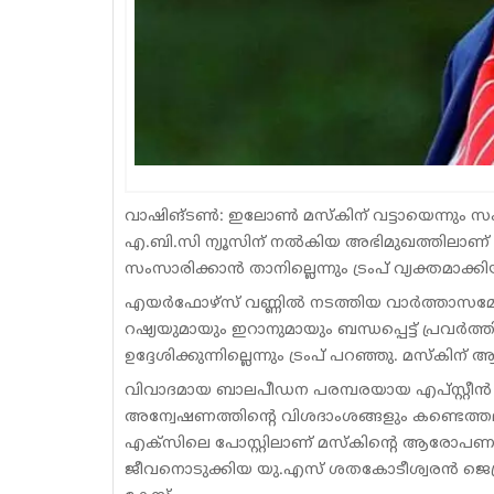
വാഷിങ്ടൺ: ഇലോൺ മസ്കിന് വട്ടായെന്നും സംസാ
എ.ബി.സി ന്യൂസിന് നൽകിയ അഭിമുഖത്തിലാണ് 
സംസാരിക്കാൻ താനില്ലെന്നും ട്രംപ് വ്യക്തമാക്കി
എയർഫോഴ്സ് വണ്ണിൽ നടത്തിയ വാർത്താസമ്മേള
റഷ്യയുമായും ഇറാനുമായും ബന്ധപ്പെട്ട് പ്ര
ഉദ്ദേശിക്കുന്നില്ലെന്നും ട്രംപ് പറഞ്ഞു. മസ്
വിവാദമായ ബാലപീഡന പരമ്പരയായ എപ്സ്റ്റീൻ 
അന്വേഷണത്തിന്റെ വിശദാംശങ്ങളും കണ്ടെത്തല
എക്സിലെ പോസ്റ്റിലാണ് മസ്കിന്റെ ആരോപണ
ജീവനൊടുക്കിയ യു.എസ് ശതകോടീശ്വരൻ ജെഫ്രി എ