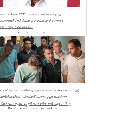
േമ പെൻഷൻ UDF സർക്കാർ അട്ടിമറിക്കുന്നു,
രക്ഷോഭത്തിന് സിപിഐഎം; പെൻഷൻ ഉത്തരവ്
വലിക്കും വരെ സമരം...
ഷേമ പെൻഷൻ അട്ടിമറിക്കാനുള്ള ബോധ
ർവമായ ശ്രമമാണ് യു ഡി എഫ് സർക്കാർ
ത്തുന്നതെന്ന് സിപിഐഎം സംസ്ഥാ...
ala
തുണ്ട് കടലാസുകളില്‍ എഴുതി കടത്തി; കാണാതെ പഠിച്ചു’;
എന്‍ടിഎയിലെ ‘ വിദഗ്ധര്‍’ ചോദ്യപ്പേപ്പര്‍ ചോര്‍ത്ത...
നീറ്റ് ചോദ്യപേപ്പര്‍ ചോര്‍ന്നത് എന്‍ടിഎ
ഓഫീസിലെ കോണ്‍ഫിഡന്‍ഷ്യല്‍
സെക്ഷനില്‍ നിന്ന് എന്ന് സിബിഐ. എന...
Kerala