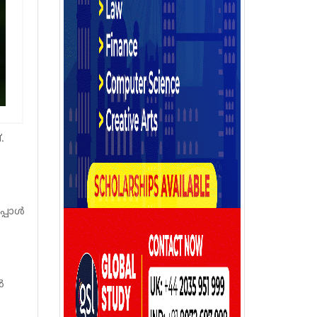
.
പ്പോൾ
ൽ