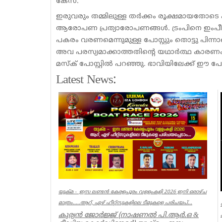
കേസ്.
ഇരുവരും തമ്മിലുള്ള തർക്കം രൂക്ഷമായതോടെ പ
ആരോപണ പ്രത്യാരോപണങ്ങൾ. ട്രംപിനെ ഇംപീച്ച
പകരം വരണമെന്നുമുള്ള പോസ്റ്റും തൊട്ടു പിന്നാല
അവ പരസ്യമാക്കാത്തതിന്റെ യഥാർത്ഥ കാരണം അത
മസ്ക് പോസ്റ്റിൽ പറഞ്ഞു. ഭാവിയിലേക്ക് ഈ പോസ്
Latest News:
യുക്മ - ഇസ ലണ്ടൻ കേരളപൂരം വളളംകളി 2026 ഇനി ഒരാഴ്ച
മാത്രം.....ആറ്, ഏഴ് ഹീറ്റ്സുകളിലെ ടീമുകളെ പരിചയപ്...
കുര്യൻ ജോർജ്ജ് (നാഷണൽ പി.ആർ.ഒ &