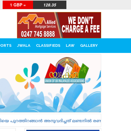
1 GBP =
128.35
PORTS
JWALA
CLASSIFIEDS
LAW
GALLERY
ച്ചത് ലണ്ടനിൽ രണ്ട് സ്ത്രീകളെ കൊലപ്പെടുത്തുന്നതിലേക്ക് 