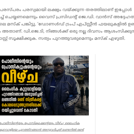
രസ്പരം പരസ്യമായി ലക്ഷ്യം വയ്ക്കുന്ന തരത്തിലാണ് ഇപ്പോൾ
് ചെയ്യണമെന്നും വൈസ് പ്രസിഡന്റ് ജെ.ഡി. വാൻസ് അദ്ദേഹത്
െ മസ്‌ക് പങ്കിട്ടു. ‘ഡോണൾഡ് ട്രംപ് എപ്സ്റ്റീൻ ഫയലുകളിൽ ഉണ്ട
ാണ്. ഡി.ജെ.ടി, നിങ്ങൾക്ക് ഒരു നല്ല ദിവസം ആശംസിക്കുന്ന
റ്റ് സൂക്ഷിക്കുക. സത്യം പുറത്തുവരുമെന്നും മസ്ക് എഴുതി.
പോലീസിന്റെയും പ്രോസിക്യൂഷന്റെയും വീഴ്ച; ലൈംഗിക
കുറ്റവാളിയെ പുറത്തിറങ്ങാൻ അനുവദിച്ചത് ലണ്ടനിൽ രണ്ട്