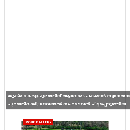
യുക്മ കേരളപൂരത്തിന് ആവേശം പകരാൻ സ്വാഗതഗ
പുറത്തിറക്കി; ദേവലാൽ സഹദേവൻ ചിട്ടപ്പെടുത്തിയ
ഗാനം സോഷ്യൽ മീഡിയയിൽ തരംഗമാകുന്നു
MORE GALLERY