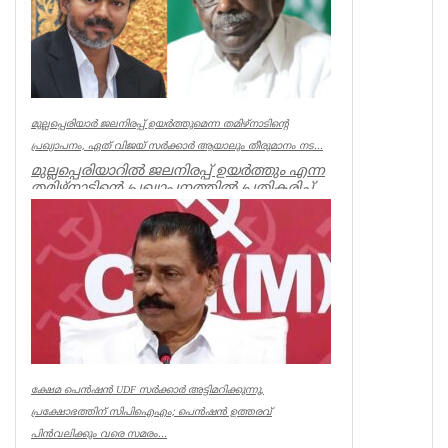
മുല്ലപ്പെരിയാർ ജലനിരപ്പ് ഉയർത്തുമെന്ന തമിഴ്നാടിന്റെ
പ്രഖ്യാപനം, ഏത് വിജയ് സർക്കാർ ആയാലും തീരുമാനം നട...
മുല്ലപ്പെരിയാറിൽ ജലനിരപ്പ് ഉയർത്തും എന്ന
തമിഴ്നാടിന്റെ പ്രഖ്യാപനത്തിൽ പ്രതികരിച്ച്
മുൻമന്ത്രി എം എം...
Kerala
ക്ഷേമ പെൻഷൻ UDF സർക്കാർ അട്ടിമറിക്കുന്നു,
പ്രക്ഷോഭത്തിന് സിപിഐഎം; പെൻഷൻ ഉത്തരവ്
പിൻവലിക്കും വരെ സമരം...