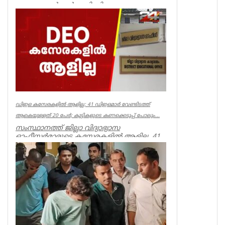
ക്ഷേമ പെൻഷൻ അട്ടിമറിക്കാനുള്ള ബോധ
പൂർവമായ ശ്രമമാണ് യു ഡി എഫ് സർക്കാർ
നടത്തുന്നതെന്ന് സിപിഐഎം സംസ്ഥാ...
Kerala
ഡിഇഒ കസേരകളില്‍ ആളില്ല; 41 ഡിഇഒമാര്‍ വേണ്ടിടത്ത്
ആകെയുള്ളത് 20 പേര്‍; കുട്ടികളുടെ കണക്കെടുപ്പ് പോലും...
സംസ്ഥാനത്ത് ജില്ലാ വിദ്യാഭ്യാസ
ഓഫീസര്‍മാരുടെ കസേരകളില്‍ ആളില്ല. 41
ഡിഇഒമാരില്‍ നിലവില്‍ ഉള്ളത് 20 പ...
Kerala