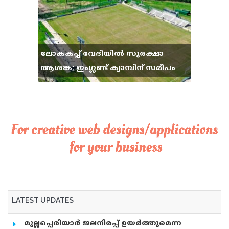
ലോകകപ്പ് വേദിയിൽ സുരക്ഷാ
ആശങ്ക; ഇംഗ്ലണ്ട് ക്യാമ്പിന് സമീപം
വെടിവെപ്പ്, 9 പേർക്ക് പരിക്ക്
LATEST UPDATES
മുല്ലപ്പെരിയാർ ജലനിരപ്പ് ഉയർത്തുമെന്ന