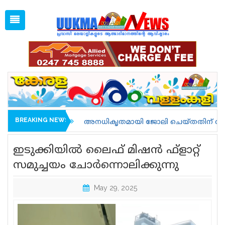
Sat, Aug 8, 2026
12:38 AM
Open
1 GBP =
128.35
Menu
Home
Latest News
Associations
Spiritual
UK NEWS
BREAKING NEWS
അനധികൃതമായി ജോലി ചെയ്തതിന് അറസ്റ്റിലാവുകയും നാട
Kerala
ഇടുക്കിയില്‍ ലൈഫ് മിഷന്‍ ഫ്‌ളാറ്റ്
India
സമുച്ചയം ചോര്‍ന്നൊലിക്കുന്നു
World
May 29, 2025
uukma
Movies