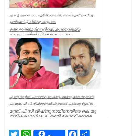
എന്റെ മകനെ താ.. എട്ട് ദിവസമായി, ഇവര്‍ എന്ത് ചെയ്തു;
പ്രതിഷേധിച്ച് ഷിജിന്റെ കുടുംബം
മത്സ്യത്തൊഴിലാളിയെ കാണാതായ
സംഭവത്തില്‍ തിരുവനന്തപുരം
മുതലപ്പൊഴിയില്‍ പ്രതിഷേധം ശക്തം.
കാണാതായ ഷിജിന...
Kerala
എന്റെ നാട്ടിലെ പാവങ്ങളുടെ കാര്യം ഞാനല്ലാതെ ആരാണ്
പറയുക, പി സി വിഷ്‌ണുനാഥ് ചിത്രങ്ങൾ പുറത്തുവിട്ടത് ജ...
മന്ത്രി പി സി വിഷ്ണുനാഥിനെതിരെ കെ യു
ജനീഷ്കുമാർ MLA. മന്ത്രി കോന്നിക്കാരെ
അവഗണിച്ചു. മന്ത്രി പി സി ...
Kerala
Twitter
WhatsApp
Facebook
Share