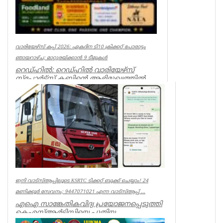
വാരിയേഴ്സ് കപ്പ് 2026: ഏകദിന ടി10 ക്രിക്കറ്റ് പോരാട്ടം
ഞായറാഴ്ച; മാറ്റുരയ്ക്കാൻ 9 ടീമുകൾ
റെഡ്ഹിൽ: റെഡ്ഹിൽ വാരിയേഴ്സ്
സ്പോർട്സ് ക്ലബ്ബിന്റെ ആഭിമുഖ്യത്തിൽ
സംഘടിപ്പിക്കുന്ന ‘വാരിയേഴ്സ് കപ...
Associations
ഇനി വാട്‌സ്ആപ്പിലൂടെ KSRTC ടിക്കറ്റ് ബുക്ക് ചെയ്യാം! 24
മണിക്കൂർ സേവനം; 9447071021 എന്ന വാട്സ്ആപ്പ് ...
എഐ സാങ്കേതികവിദ്യ പ്രയോജനപ്പെടുത്തി
കെഎസ്ആർടിസിയെ പുതിയ
യുഗത്തിലേക്ക് നയിക്കുകയാണ് ലക്ഷ്യമെന്ന്