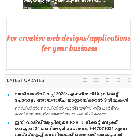
ആശങ്ക; ഇംഗ്ലണ്ട് ക്യാമ്പിന് സമീപം
വെടിവെപ്പ്, 9 പേർക്ക് പരിക്ക്
LATEST UPDATES
വാരിയേഴ്സ് കപ്പ് 2026: ഏകദിന ടി10 ക്രിക്കറ്റ്
പോരാട്ടം ഞായറാഴ്ച; മാറ്റുരയ്ക്കാൻ 9 ടീമുകൾ
റെഡ്ഹിൽ: റെഡ്ഹിൽ വാരിയേഴ്സ് സ്പോർട്സ്
ക്ലബ്ബിന്റെ ആഭിമുഖ്യത്തിൽ സംഘടിപ്പിക്കുന്ന
‘വാരിയേഴ്സ് കപ്പ് 2026’ ഏകദിന ടി10 ക്രിക്കറ്റ്
ഇനി വാട്‌സ്ആപ്പിലൂടെ KSRTC ടിക്കറ്റ് ബുക്ക്
ടൂർണമെന്റ് ഓഗസ്റ്റ് 9 ഞായറാഴ്ച നടക്കും. 11A Park
ചെയ്യാം! 24 മണിക്കൂർ സേവനം; 9447071021 എന്ന
Avenue, Caterham, Surrey CR3 6AH ആണ് വേദി. വിവിധ
വാട്സ്ആപ്പ് നമ്പറിലേക്ക് മെസേജ് അയച്ചാൽ