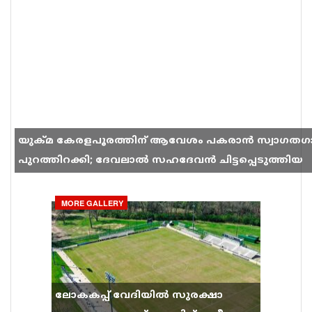
യുക്മ കേരളപൂരത്തിന് ആവേശം പകരാൻ സ്വാഗതഗ
പുറത്തിറക്കി; ദേവലാൽ സഹദേവൻ ചിട്ടപ്പെടുത്തിയ
ഗാനം സോഷ്യൽ മീഡിയയിൽ തരംഗമാകുന്നു
MORE GALLERY
ലോകകപ്പ് വേദിയിൽ സുരക്ഷാ