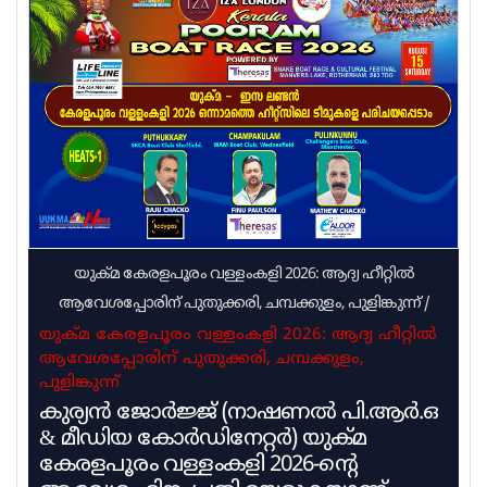
തള്ളിയിരുന്നു. ഇതിന് പിന്നാലെയായിരുന്നു വീണ്ടും
ഭീഷണിയും വെല്ലുവിളിയും നടത്തിയത്. ഒളിവിലുള്ള
തന്നെ പിടിക്കാൻ പറ്റുമെങ്കിൽ പിടിക്കു എന്നാണ്
അർജുൻ ആയങ്കിയുടെ വെല്ലുവിളി. ഹൈക്കോടതി
ജാമ്യം തള്ളിയപ്പോൾ കീഴടങ്ങാം എന്ന് തീരുമാനിച്ചു.
പക്ഷെ അല്ലാതെ പിടിച്ചെ മതിയാവു
യുക്മ കേരളപൂരം വള്ളംകളി 2026: ആദ്യ ഹീറ്റിൽ
ആവേശപ്പോരിന് പുതുക്കരി, ചമ്പക്കുളം, പുളിങ്കുന്ന്
/
യുക്മ കേരളപൂരം വള്ളംകളി 2026: ആദ്യ ഹീറ്റിൽ
ആവേശപ്പോരിന് പുതുക്കരി, ചമ്പക്കുളം,
പുളിങ്കുന്ന്
കുര്യൻ ജോർജ്ജ് (നാഷണൽ പി.ആർ.ഒ
& മീഡിയ കോർഡിനേറ്റർ) യുക്മ
കേരളപൂരം വള്ളംകളി 2026-ന്റെ