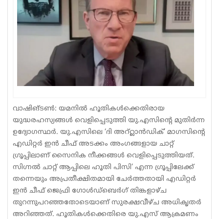
Sports
Jwala
Classifieds
Law
Gallery
വാഷിങ്ടൺ: യമനിൽ ഹൂതികൾക്കെതിരായ
യുദ്ധരഹസ്യങ്ങൾ വെളിപ്പെടുത്തി യു.എസിന്റെ മുതിർന്ന
ഉദ്യോഗസ്ഥർ. യു.എസിലെ ‘ദി അറ്റ്ലാൻഡിക്’ മാഗസിന്റെ
എഡിറ്റർ ഇൻ ചീഫ് അടക്കം അംഗങ്ങളായ ചാറ്റ്
ഗ്രൂപ്പിലാണ് സൈനിക നീക്കങ്ങൾ വെളിപ്പെടുത്തിയത്.
സിഗ്നൽ ചാറ്റ് ആപ്പിലെ ഹൂതി പിസി’ എന്ന ഗ്രൂപ്പിലേക്ക്
തന്നെയും അപ്രതീക്ഷിതമായി ചേർത്തതായി എഡിറ്റർ
ഇൻ ചീഫ് ജെഫ്രി ഗോൾഡ്ബെർഗ് തിങ്കളാഴ്ച
തുറന്നുപറഞ്ഞതോടെയാണ് സുരക്ഷവീഴ്ച അധികൃതർ
അറിഞ്ഞത്. ഹൂതികൾക്കെതിരെ യു.എസ് ആക്രമണം