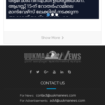
ആവേശം ദിനംപ്രതി ഉയരുകയാണ്.
ആഗസ്റ്റ് 15-ന് റോതർഹാമിലെ
മാൻവേഴ്സ് ലേക്കിൽ നടക്കുന്ന
ആറാമത് യുക്മ കേരളപൂരം
വള്ളംകളിയിൽ 27 ടീമുകൾ 9
ഹീറ്റുകളിലായി മാറ്റുരയ്ക്കും. ഓരോ
ടീമും കഠിന പരിശീലനത്തിന്റെ
Show More
അവസാനഘട്ടത്തിലാണ്. കേരളത്തിലെ
ചുണ്ടൻവള്ളം പാരമ്പര്യം
നിലനിർത്തിക്കൊണ്ട്, യുകെയിലെ
വിവിധ ബോട്ട് ക്ലബ്ബുകളെ
പ്രതിനിധീകരിക്കുന്ന ടീമുകൾ കുട്ടനാടൻ
ഗ്രാമങ്ങളുടെ പേരിലുള്ള
വള്ളങ്ങളിലാണ് മത്സരിക്കുന്നത്. ഓരോ
ഹീറ്റിലെയും ആദ്യ രണ്ട് സ്ഥാനക്കാർ
CONTACT US
അടുത്ത
contact@uukmanews.com
For News:
advt@uukmanews.com
For Advertisements: