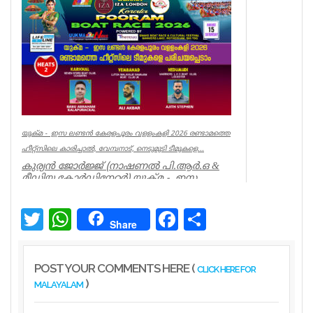
ഗതാ...
Kerala
യുക്മ - ഇസ ലണ്ടൻ കേരളപൂരം വളളംകളി 2026 രണ്ടാമത്തെ
ഹീറ്റ്സിലെ കാരിച്ചാൽ, വേമ്പനാട്, നെടുമുടി ടീമുകളെ...
കുര്യൻ ജോർജ്ജ് (നാഷണൽ പി.ആർ.ഒ &
മീഡിയ കോർഡിനേറ്റർ) യുക്മ - ഇസ
ലണ്ടൻ കേരളപൂരം വ...
Associations
Twitter
WhatsApp
Facebook
Share
Share
POST YOUR COMMENTS HERE (
CLICK HERE FOR
)
MALAYALAM