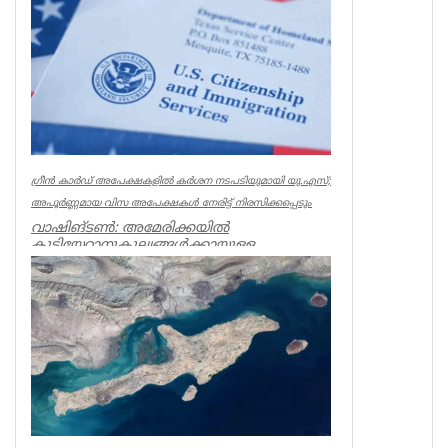
UK NEWS
ഗ്രീൻ കാർഡ് അപേക്ഷകളിൽ കർശന നടപടിയുമായി യു.എസ്;
അപൂർണ്ണമായ വിസ അപേക്ഷകൾ നേരിട്ട് നിരസിക്കപ്പെടും
വാഷിങ്ടൺ: അമേരിക്കയിൽ
കുടിയേറ്റാനുകൂല്യങ്ങൾക്കായുള്ള
നടപടിക്രമങ്ങൾ കൂടുതൽ കർശനമാക്കി
യു.എസ് സിറ്റിസ...
World