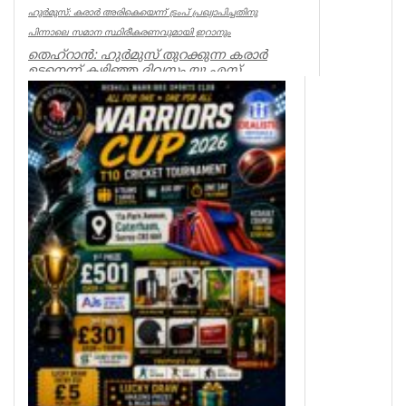
ഹുർമുസ്: കരാർ അരികെയെന്ന് ട്രംപ് പ്രഖ്യാപിച്ചതിനു
പിന്നാലെ സമാന സ്ഥിരീകരണവുമായി ഇറാനും
തെഹ്റാൻ: ഹുർമുസ് തുറക്കുന്ന കരാർ
ഉടനെന്ന് കഴിഞ്ഞ ദിവസം യു.എസ്
പ്രസിഡന്റ് ഡോണൾഡ് ട്രംപ് പ്രഖ്യാപിച്ച...
World