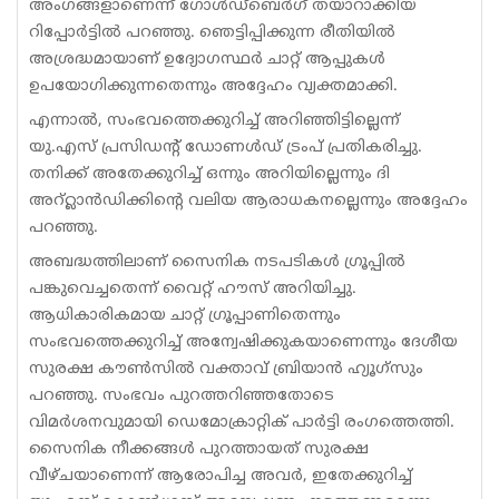
അംഗങ്ങളാണെന്ന് ഗോൾഡ്ബെർഗ് തയാറാക്കിയ
റിപ്പോർട്ടിൽ പറഞ്ഞു. ഞെട്ടിപ്പിക്കുന്ന രീതിയിൽ
അശ്രദ്ധമായാണ് ഉദ്യോഗസ്ഥർ ചാറ്റ് ആപ്പുകൾ
ഉപയോഗിക്കുന്നതെന്നും അദ്ദേഹം വ്യക്തമാക്കി.
എന്നാൽ, സംഭവത്തെക്കുറിച്ച് അറിഞ്ഞിട്ടില്ലെന്ന്
യു.എസ് പ്രസിഡന്റ് ഡോണൾഡ് ട്രംപ് പ്രതികരിച്ചു.
തനിക്ക് അതേക്കുറിച്ച് ഒന്നും അറിയില്ലെന്നും ദി
അറ്റ്ലാൻഡിക്കിന്റെ വലിയ ആരാധകനല്ലെന്നും അദ്ദേഹം
പറഞ്ഞു.
അബദ്ധത്തിലാണ് സൈനിക നടപടികൾ ഗ്രൂപ്പിൽ
പങ്കുവെച്ചതെന്ന് വൈറ്റ് ഹൗസ് അറിയിച്ചു.
ആധികാരികമായ ചാറ്റ് ഗ്രൂപ്പാണിതെന്നും
സംഭവത്തെക്കുറിച്ച് അന്വേഷിക്കുകയാണെന്നും ദേശീയ
സുരക്ഷ കൗൺസിൽ വക്താവ് ബ്രിയാൻ ഹ്യൂഗ്സും
പറഞ്ഞു. സംഭവം പുറത്തറിഞ്ഞതോടെ
വിമർശനവുമായി ഡെമോക്രാറ്റിക് പാർട്ടി രംഗത്തെത്തി.
സൈനിക നീക്കങ്ങൾ പുറത്തായത് സുരക്ഷ
വീഴ്ചയാണെന്ന് ആരോപിച്ച അവർ, ഇതേക്കുറിച്ച്