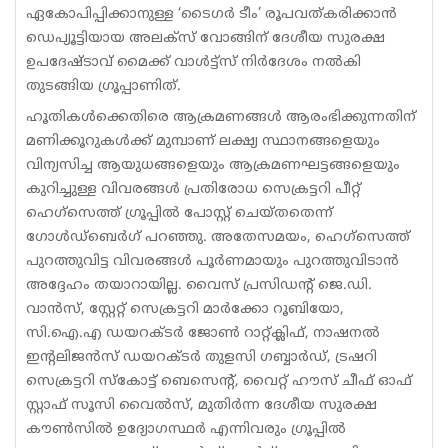
ഏകോപിപ്പിക്കാനുള്ള ‘ടൈഗർ ടീം’ രൂപവത്കരിക്കാൻ
ഡെപ്യൂട്ടിയായ അലക്സ് വോങ്ങിന് ദേശീയ സുരക്ഷ
ഉപദേഷ്ടാവ് മൈക്ക് വാൾട്ട്സ് നിർദേശം നൽകി
തുടങ്ങിയ ഗ്രൂപ്പാണിത്.
ഹൂതികൾക്കെതിരെ ആക്രമണങ്ങൾ ആരംഭിക്കുന്നതിന്
മണിക്കൂറുകൾക്ക് മുമ്പാണ് ലക്ഷ്യ സ്ഥാനങ്ങളെയും
വിന്യസിച്ച ആയുധങ്ങളെയും ആക്രമണഘട്ടങ്ങളെയും
കുറിച്ചുള്ള വിവരങ്ങൾ പ്രതിരോധ സെക്രട്ടറി പീറ്റ്
ഹെഗ്‌സെത്ത് ഗ്രൂപ്പിൽ പോസ്റ്റ് ചെയ്തതെന്ന്
ഗോൾഡ്ബെർഗ് പറഞ്ഞു. അതേസമയം, ഹെഗ്‌സെത്ത്
പുറത്തുവിട്ട വിവരങ്ങൾ പൂർണമായും പുറത്തുവിടാൻ
അദ്ദേഹം തയാറായില്ല. വൈസ് പ്രസിഡന്റ് ജെ.ഡി.
വാൻസ്, സ്റ്റേറ്റ് സെക്രട്ടറി മാർക്കോ റൂബിയോ,
സി.ഐ.എ ഡയറക്ടർ ജോൺ റാറ്റ്ക്ലിഫ്, നാഷനൽ
ഇന്റലിജൻസ് ഡയറക്ടർ തുളസി ഗബ്ബാർഡ്, ട്രഷറി
സെക്രട്ടറി സ്കോട്ട് ബെസെന്റ്, വൈറ്റ് ഹൗസ് ചീഫ് ഓഫ്
സ്റ്റാഫ് സൂസി വൈൽസ്, മുതിർന്ന ദേശീയ സുരക്ഷ
കൗൺസിൽ ഉദ്യോഗസ്ഥർ എന്നിവരും ഗ്രൂപ്പിൽ