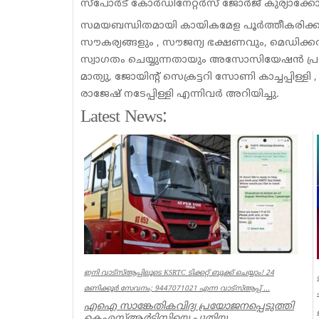
സ്‌പോർട് കോർഡിനേറ്റർസ് ജോർജ് കുര്യാക്ക
സമയബന്ധിതമായി കായികമേള പൂർത്തീകരിക്കു
സൗകര്യങ്ങളും , സൗജന്യ ഭക്ഷണവും, മെഡിക്
സ്വാഗതം ചെയ്യുന്നതായും അസോസിയേഷൻ പ്രസിഡന്റ
മാത്യു, ജോയിന്റ് സെക്രട്ടറി സോണി കാച്ചപ്പി
രാജേഷ് നടേപ്പിള്ളി എന്നിവർ അറിയിച്ചു.
Latest News:
ഇനി വാട്‌സ്ആപ്പിലൂടെ KSRTC ടിക്കറ്റ് ബുക്ക് ചെയ്യാം! 24
മണിക്കൂർ സേവനം; 9447071021 എന്ന വാട്സ്ആപ്പ് ...
എഐ സാങ്കേതികവിദ്യ പ്രയോജനപ്പെടുത്തി
കെഎസ്ആർടിസിയെ പുതിയ