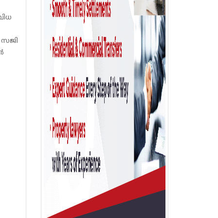
വിധ
ർ സജി
റർ