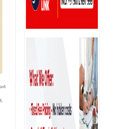
െയർ
ർ,
.