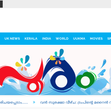
UK NEWS
KERALA
INDIA
WORLD
UUKMA
MOVIES
S
വൻ സുരക്ഷാ വീഴ്ച: ട്രംപിന്റെ മറൈൻ വണ്ണും യാത്രാവിമാനവും