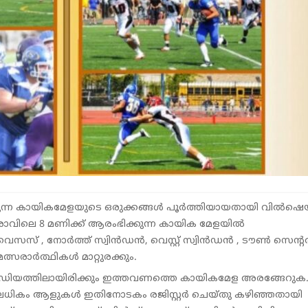
ടുന്ന കായികമേളയുടെ ഒരുക്കങ്ങൾ പൂർത്തിയായതായി വിൽഷ
രാവിലെ 8 മണിക്ക് ആരംഭിക്കുന്ന കായിക മേളയിൽ
 , നോർത്ത് സ്വിൻഡൻ, വെസ്റ്റ് സ്വിൻഡൻ , ടൗൺ സെന്റ
ത്സരാർത്ഥികൾ മാറ്റുരക്കും.
റേഡിയത്തിലായിരിക്കും ഇത്തവണത്തെ കായികമേള അരങ്ങേറുക
റിലധികം ആളുകൾ ഇതിനോടകം രജിസ്റ്റർ ചെയ്തു കഴിഞ്ഞതായി