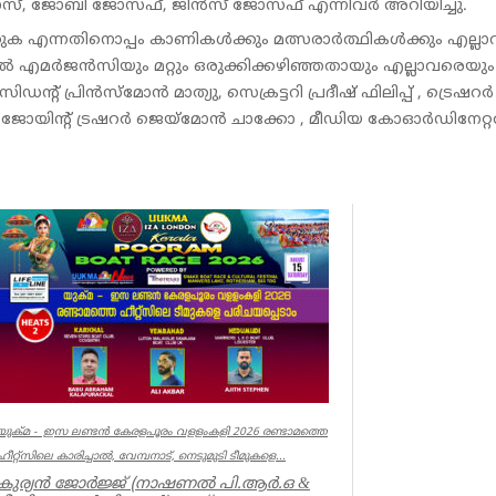
ോസ്‌, ജോബി ജോസഫ്, ജിൻസ് ജോസഫ് എന്നിവർ അറിയിച്ചു.
ക എന്നതിനൊപ്പം കാണികൾക്കും മത്സരാർത്ഥികൾക്കും എല്ലാ
കൽ എമർജൻസിയും മറ്റും ഒരുക്കിക്കഴിഞ്ഞതായും എല്ലാവരെയും
് പ്രിൻസ്‌മോൻ മാത്യു, സെക്രട്ടറി പ്രദീഷ് ഫിലിപ്പ് , ട്രെഷറ
ള്ളി , ജോയിന്റ് ട്രഷറർ ജെയ്‌മോൻ ചാക്കോ , മീഡിയ കോഓർഡിനേറ്
യുക്മ - ഇസ ലണ്ടൻ കേരളപൂരം വളളംകളി 2026 രണ്ടാമത്തെ
ഹീറ്റ്സിലെ കാരിച്ചാൽ, വേമ്പനാട്, നെടുമുടി ടീമുകളെ...
കുര്യൻ ജോർജ്ജ് (നാഷണൽ പി.ആർ.ഒ &