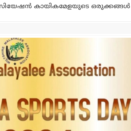
യേഷൻ കായികമേളയുടെ ഒരുക്കങ്ങൾ