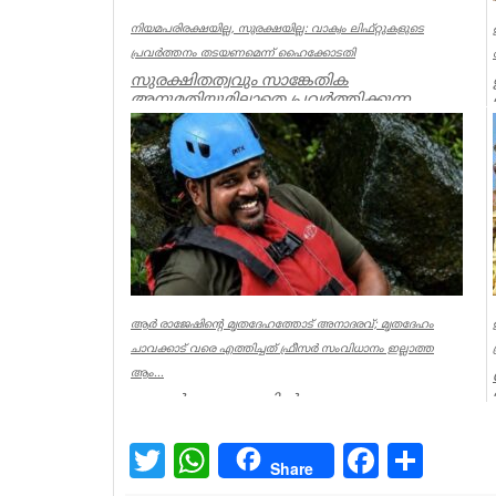
നിയമപരിരക്ഷയില്ല, സുരക്ഷയില്ല: വാക്വം ലിഫ്റ്റുകളുടെ
പ്രവര്‍ത്തനം തടയണമെന്ന് ഹൈക്കോടതി
സുരക്ഷിതത്വവും സാങ്കേതിക
അനുമതിയുമില്ലാതെ പ്രവര്‍ത്തിക്കുന്ന
അനധികൃത വാക്വം ലിഫ്റ്റുകളുടെ പ്രവര്‍ത്...
Kerala
ആര്‍ രാജേഷിന്റെ മൃതദേഹത്തോട് അനാദരവ്; മൃതദേഹം
ചാവക്കാട് വരെ എത്തിച്ചത് ഫ്രീസര്‍ സംവിധാനം ഇല്ലാത്ത
ആം...
കണ്ണൂര്‍ ചെറുപുഴയില്‍
രക്ഷാപ്രവര്‍ത്തനത്തിനിടെ ജീവന്‍ നഷ്ടമായ
നീന്തല്‍ പരിശീലകന്‍ ആര്‍ രാജേഷിന്റെ മ...
Twitter
WhatsApp
Facebook
Share
Share
Latest News