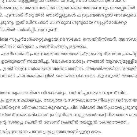
റെ 1,000 ആളുകളിൽ നടത്തിയ ഒരു സർവേയിൽ, ക്രിസ്മസ്
ാനീയങ്ങളുടെ അഭാവത്തിൽ ആശങ്കാകുലരാണെന്നും അല്ലെങ്കിൽ
്. എന്നാൽ റീട്ടെയ്ൽ ഔട്ട്ലെറ്റുകൾ കുടുംബങ്ങളോട് അവരുടെ
ുന്നു, ഇത് ഡിസംബർ 25 ന് മുമ്പ് ശൂന്യമായ സൂപ്പർമാർക്കറ്റ്
ൽ വർദ്ധിപ്പിക്കുന്നുണ്ട്.
്ടനിലെ സൂപ്പർമാർക്കറ്റുകളായ ടെസ്‌കോ, സെയ്ൻസ്ബറി, അസ്ഡ
 2 ബില്യൺ പൗണ്ട് നഷ്ടപ്പെട്ടേക്കാം.
വയ്ക്ക് പ്രശസ്തമായ അന്താരാഷ്ട്ര ഭക്ഷ്യ ഭീമനായ ക്രാഫ്റ്റ
ഉയരുമെന്ന് സമ്മതിച്ചു. ‘ലോകമെമ്പാടും ഞങ്ങൾ ആവശ്യമുള്ളിട
, ട്രക്ക് ഡ്രൈവർമാരുടെ അഭാവത്തിൽ. അമേരിക്കയിലെ ലോജിസ്റ
യവസ്ഥയുടെ ചില മേഖലകളിൽ തൊഴിലാളികളുടെ കുറവുണ്ട്.’ അദ്ദേ
രണ ശൃംഖലയിലെ വിലക്കയറ്റം, വർദ്ധിച്ചുവരുന്ന ഗ്യാസ് വില,
ം ഇന്ധനക്ഷാമവും, അടുത്ത വസന്തകാലത്ത് നികുതി വർദ്ധനയ
ിയുടെ ശീതകാലമാകുമെന്നും ചില വിദഗ്ദർ അഭിപ്രായപ്പെടുന്നുണ
ിസ്മസ് സംരക്ഷിക്കാൻ ബ്രിട്ടനിലെ സൂപ്പർമാർക്കറ്റ് ഭീമന്മാരെ ഒരുമി
റെ സപ്ലൈ ചെയിൻ ബോസ് ഷെയ്ൻ ബ്രണ്ണൻ രംഗത്തെത്തി.
ിച്ചുവരുന്ന പണപ്പെരുപ്പത്തെക്കുറിച്ചുള്ള ഭയം