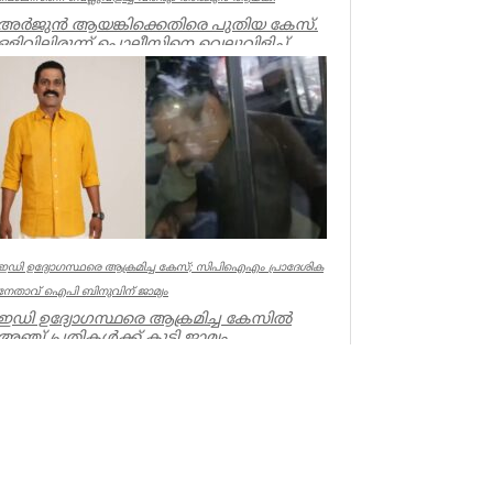
അർജുൻ ആയങ്കിക്കെതിരെ പുതിയ കേസ്.
ഒളിവിലിരുന്ന് പൊലീസിനെ വെല്ലുവിളിച്ച്
ഭീഷണിപ്പെടുത്തിയതിനാണ് കേസ്....
Kerala
ഇഡി ഉദ്യോഗസ്ഥരെ ആക്രമിച്ച കേസ്; സിപിഐഎം പ്രാദേശിക
നേതാവ് ഐപി ബിനുവിന് ജാമ്യം
ഇഡി ഉദ്യോഗസ്ഥരെ ആക്രമിച്ച കേസില്‍
അഞ്ച് പ്രതികള്‍ക്ക് കൂടി ജാമ്യം.
സിപിഐഎം നേതാവ് ഐപി ബിനു ഉള്‍പ്പട...
Kerala