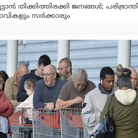
ാൻ തിക്കിത്തിരക്കി ജനങ്ങൾ; പരിഭ്രാന്ത
േധാവികളും സർക്കാരും