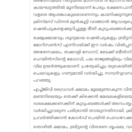
അതേസമയം റീട്ടെയ്ൽ മാഗസിൻ ദി ഗ്രോസറിന്
കാലഘട്ടത്തിൽ മൂന്നിലൊന്ന് പേരും ഭക്ഷണപ
വളരെ ആശങ്കാകുലരാണെന്നും കാണിക്കുന്നുണ്ട
ക്രിസ്മസ് ഡിന്നർ മുൻകൂട്ടി വാങ്ങാൻ ആവശ്യപ്പെട
ഷെൽഫുകളെക്കുറിച്ചുള്ള ഭീതി കുടുംബങ്ങൾക്കിടയി
ഭക്ഷ്യക്ഷാമവും ശൂന്യമായ ഷെൽഫുകളും ബ്രിട
മോറിസൺസ് എന്നിവയ്ക്ക് ഈ വർഷം വിൽപ്പനയിൽ
അതേസമയം, തക്കാളി സോസ്, ബേക്ക് ബീൻസ് എന്നി
ഹെയിൻസിന്റെ മേധാവി, പല രാജ്യങ്ങളിലും വില 
വില ഉയർത്തുകയാണ്. പ്രത്യേകിച്ചും യുകെയിൽ
ചെലവുകളും ഗണ്യമായി വർദ്ധിച്ചു, സമ്പദ്‌വ്
പറഞ്ഞു.
എച്ച്‌ജിവി ഡ്രൈവർ ക്ഷാമം മൂലമുണ്ടാകുന്ന വിത
ലണ്ടനിലെയും തെക്ക് കിഴക്കൻ മേഖലകളിലെയു
ദശലക്ഷക്കണക്കിന് കുടുംബങ്ങൾക്ക് അസംതൃപ്ത
വർദ്ധിച്ചുവരുന്ന പരിഭ്രാന്തി തടയുന്നതിനായി, ക്ര
പ്രവർത്തിക്കാൻ കോൾഡ് ചെയിൻ ഫെഡറേഷന്
തൊഴിൽ ക്ഷാമം, ബ്രിട്ടന്റെ വിതരണ ശൃംഖല, വർദ്ധ