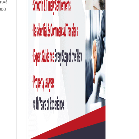
 സർ
000