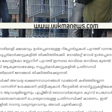
ൊഴിലാളി ക്ഷാമവും ഉൾപ്പെടെയുള്ള റിപ്പോർട്ടുകൾ പുറത്ത് വന്
പർമാർക്കറ്റുകളിൽ തിക്കിത്തിരക്കി. ടോയ്‌ലറ്റ് റോൾ ഉൾപ്പെടെ
 കോസ്റ്റ്കോ സ്റ്റോറിന് പുറത്ത് ഇന്നലെ രാവിലെ രാവിലെ മുതൽ
സ്തുമസ് ആകുമ്പോഴേക്കും സൂപ്പർമാർക്കറ്റുകളിൽ പ്രതിസന്ധി
തിലാണ് ജനങ്ങൾ തിക്കിത്തിരക്കുന്നത്.
രാൾക്ക് അവശ്യ ഭക്ഷണസാധനങ്ങൾ വാങ്ങാൻ കഴിഞ്ഞില്ലെന്ന
്ത് വന്നതിന് ശേഷമാണ് ബ്രിട്ടീഷുകാർ റീട്ടെയിൽ ഔട്ട്ലെറ്റുകളിലേക്
ആവശ്യമില്ലെന്നും എച്ച്‌ജിവി ഡ്രൈവർമാരുടെ കുറവ് പെട്രോ
്ള കാലതാമസമാണ് പൊതുവെയുള്ള പ്രതിസന്ധിക്ക് കാരണം. ഇത്
ിൽ നടന്നു വരുന്നുവെന്നും അവർ ചൂണ്ടിക്കാട്ടി.