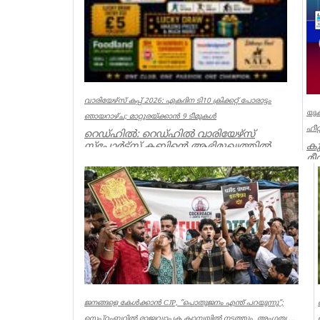
Ker
വാരിയേഴ്സ് കപ്പ് 2026: ഏകദിന ടി10 ക്രിക്കറ്റ് പോരാട്ടം
യുക
ഞായറാഴ്ച; മാറ്റുരയ്ക്കാൻ 9 ടീമുകൾ
ഹീറ
റെഡ്ഹിൽ: റെഡ്ഹിൽ വാരിയേഴ്സ്
കു
സ്പോർട്സ് ക്ലബ്ബിന്റെ ആഭിമുഖ്യത്തിൽ
മീ
സംഘടിപ്പിക്കുന്ന ‘വാരിയേഴ്സ് കപ...
ലണ
Associations
Ass
ജനങ്ങളെ കേൾക്കാൻ CJP, ”പൊതുജനം എന്ത് പറയുന്നു”;
സെപ്റ്റംബറിൽ രാജ്യവ്യാപക ക്യാമ്പയിൽ നടത്തും, അംഗത്വ ...