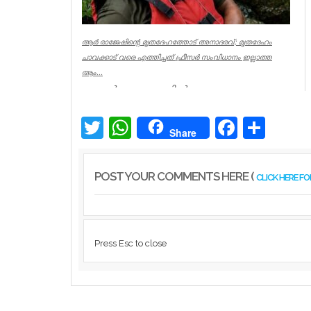
ആര്‍ രാജേഷിന്റെ മൃതദേഹത്തോട് അനാദരവ്; മൃതദേഹം
ചാവക്കാട് വരെ എത്തിച്ചത് ഫ്രീസര്‍ സംവിധാനം ഇല്ലാത്ത
ആം...
കണ്ണൂര്‍ ചെറുപുഴയില്‍
രക്ഷാപ്രവര്‍ത്തനത്തിനിടെ ജീവന്‍ നഷ്ടമായ
നീന്തല്‍ പരിശീലകന്‍ ആര്‍ രാജേഷിന്റെ മ...
Twitter
WhatsApp
Facebook
Share
Share
Latest News
POST YOUR COMMENTS HERE (
CLICK HERE F
Press Esc to close