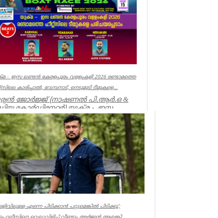
ala
്മ - ഇസ ലണ്ടൻ കേരളപൂരം വളളംകളി 2026 രണ്ടാമത്തെ
്റ്സിലെ കാരിച്ചാൽ, വേമ്പനാട്, നെടുമുടി ടീമുകളെ...
ര്യൻ ജോർജ്ജ് (നാഷണൽ പി.ആർ.ഒ &
ഡിയ കോർഡിനേറ്റർ) യുക്മ - ഇസ
്ടൻ കേരളപൂരം വ...
ociations
ഒളിവിലുള്ള എന്നെ പിടിക്കാൻ പറ്റുമെങ്കിൽ പിടിക്കൂ’;
പൊലീസിനെ വെല്ലുവിളിച്ച് വീണ്ടും അർജുൻ ആയങ്കി