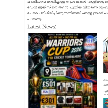
എന്നിവയെക്കുറിച്ചുള്ള ആശങ്കകൾ തള്ളിക
ഡേവ് ലൂയിസിനെ തന്റെ പുതിയ വിതരണ ശൃംഖല ഉപ
പേരെ പരിശീലിപ്പിക്കുന്നതിനായി ഫാസ്റ്റ് ട്രാക്ക്
പറഞ്ഞു.
Latest News:
ഇനി
മണി
എഐ
ക
യു
ഗത