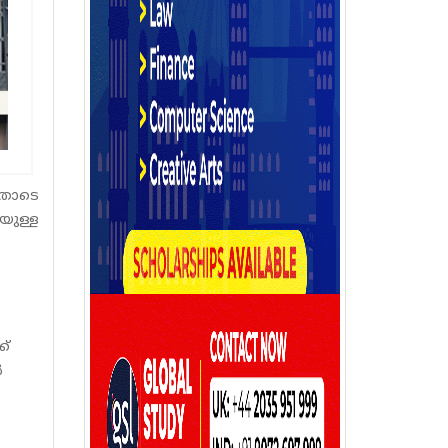
നതോടെ
യുള്ള
ക്
ൾ