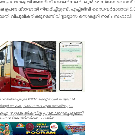
്കളഞ്ഞ പ്രധാനമന്ത്രി ബോറിസ് ജോൺസൺ, മുൻ ടെസ്കോ ബോസ്
ദേഷ്ടാവായി നിയമിച്ചിട്ടുണ്ട്. എച്ച്ജിവി ഡ്രൈവർമാരായി 5,
 പദ്ധതി വിപുലീകരിക്കുമെന്ന് വിദ്യാഭ്യാസ സെക്രട്ടറി നാദിം സഹാവി
 വാട്‌സ്ആപ്പിലൂടെ KSRTC ടിക്കറ്റ് ബുക്ക് ചെയ്യാം! 24
ക്കൂർ സേവനം; 9447071021 എന്ന വാട്സ്ആപ്പ് ...
 സാങ്കേതികവിദ്യ പ്രയോജനപ്പെടുത്തി
െഎസ്ആർടിസിയെ പുതിയ
ഗത്തിലേക്ക് നയിക്കുകയാണ് ലക്ഷ്യമെന്ന്
ാ...