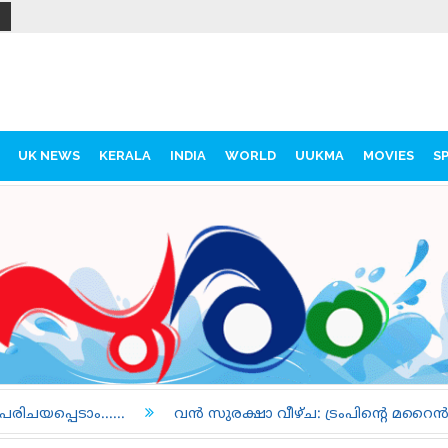
UK NEWS
KERALA
INDIA
WORLD
UUKMA
MOVIES
S
വൻ സുരക്ഷാ വീഴ്ച: ട്രംപിന്റെ മറൈൻ വണ്ണും യാത്രാവിമാന