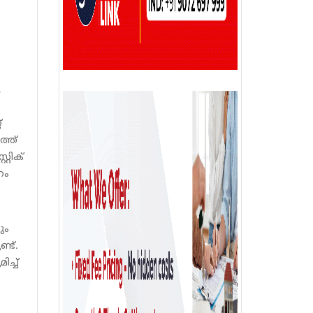
,
്
ത്ത്
്റിക്
ഹം
ും
്ട്.
ച്ച്