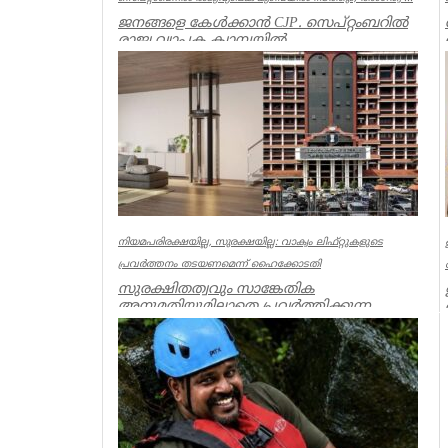
ജനങ്ങളെ കേൾക്കാൻ CJP. സെപ്റ്റംബറിൽ
രാജ്യ വ്യാപക ക്യാമ്പയിൽ
നടത്തും.”പൊതുജനം എന്ത് പറയുന്നു” എന്ന
പേ...
India
നിയമപരിരക്ഷയില്ല, സുരക്ഷയില്ല: വാക്വം ലിഫ്റ്റുകളുടെ
പ്രവര്‍ത്തനം തടയണമെന്ന് ഹൈക്കോടതി
സുരക്ഷിതത്വവും സാങ്കേതിക
അനുമതിയുമില്ലാതെ പ്രവര്‍ത്തിക്കുന്ന
അനധികൃത വാക്വം ലിഫ്റ്റുകളുടെ പ്രവര്‍ത്...
Kerala