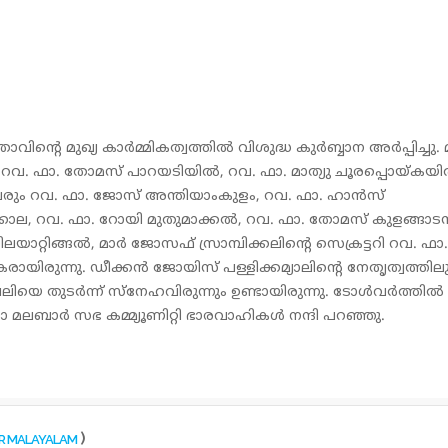
വിന്റെ മുഖ്യ കാര്‍മ്മികത്വത്തില്‍ വിശുദ്ധ കുര്‍ബ്ബാന അര്‍പ്പിച്ചു. മ
റവ. ഫാ. തോമസ് പാറയടിയില്‍, റവ. ഫാ. മാത്യു ചൂരപ്പൊയ്കയില
വരും റവ. ഫാ. ജോസ് അന്തിയാംകുളം, റവ. ഫാ. ഹാന്‍സ്
്കാല, റവ. ഫാ. റോയി മുതുമാക്കല്‍, റവ. ഫാ. തോമസ് കുളങ്ങാടന്
ാറ്റിങ്ങല്‍, മാര്‍ ജോസഫ് സ്രാമ്പിക്കലിന്റെ സെക്രട്ടറി റവ. ഫാ.
ായിരുന്നു. ഡീക്കന്‍ ജോയിസ് പള്ളിക്കമ്യാലിന്റെ നേതൃത്വത്തിലു
ിയെ തുടര്‍ന്ന് സ്നേഹവിരുന്നും ഉണ്ടായിരുന്നു. ടോള്‍വര്‍ത്തില്‍
ീറോ മലബാര്‍ സഭ കമ്മ്യൂണിറ്റി ഭാരവാഹികള്‍ നന്ദി പറഞ്ഞു.
)
OR MALAYALAM