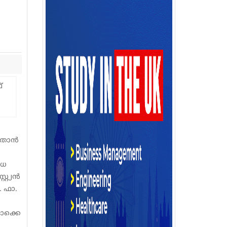
‍
്രാന്‍
ിധ
്യന്‍
. ഫാ.
ബൊക്കെ