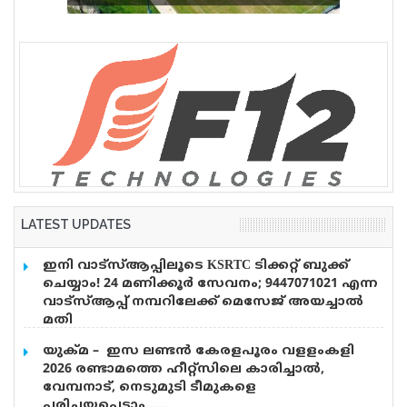
വെടിവെപ്പ്, 9 പേർക്ക് പരിക്ക്
LATEST UPDATES
ഇനി വാട്‌സ്ആപ്പിലൂടെ KSRTC ടിക്കറ്റ് ബുക്ക്
ചെയ്യാം! 24 മണിക്കൂർ സേവനം; 9447071021 എന്ന
വാട്സ്ആപ്പ് നമ്പറിലേക്ക് മെസേജ് അയച്ചാൽ
മതി
എഐ സാങ്കേതികവിദ്യ പ്രയോജനപ്പെടുത്തി
യുക്മ – ഇസ ലണ്ടൻ കേരളപൂരം വളളംകളി
കെഎസ്ആർടിസിയെ പുതിയ യുഗത്തിലേക്ക്
2026 രണ്ടാമത്തെ ഹീറ്റ്സിലെ കാരിച്ചാൽ,
നയിക്കുകയാണ് ലക്ഷ്യമെന്ന് ഗതാഗത മന്ത്രി സി.പി
വേമ്പനാട്, നെടുമുടി ടീമുകളെ
ജോൺ. കെഎസ്ആർടിസിയുടെ എഐ അധിഷ്ഠിത
പരിചയപ്പെടാം……