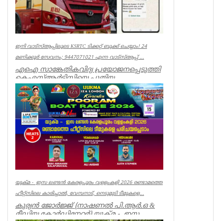
ഇനി വാട്‌സ്ആപ്പിലൂടെ KSRTC ടിക്കറ്റ് ബുക്ക് ചെയ്യാം! 24
മണിക്കൂർ സേവനം; 9447071021 എന്ന വാട്സ്ആപ്പ് ...
എഐ സാങ്കേതികവിദ്യ പ്രയോജനപ്പെടുത്തി
കെഎസ്ആർടിസിയെ പുതിയ
യുഗത്തിലേക്ക് നയിക്കുകയാണ് ലക്ഷ്യമെന്ന്
ഗതാ...
Kerala
യുക്മ - ഇസ ലണ്ടൻ കേരളപൂരം വളളംകളി 2026 രണ്ടാമത്തെ
ഹീറ്റ്സിലെ കാരിച്ചാൽ, വേമ്പനാട്, നെടുമുടി ടീമുകളെ...
കുര്യൻ ജോർജ്ജ് (നാഷണൽ പി.ആർ.ഒ &
മീഡിയ കോർഡിനേറ്റർ) യുക്മ - ഇസ