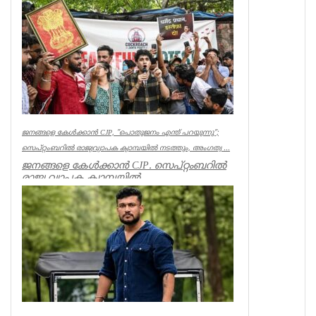
ലണ്ടൻ കേരളപൂരം വ...
Associations
ജനങ്ങളെ കേൾക്കാൻ CJP, ”പൊതുജനം എന്ത് പറയുന്നു”;
സെപ്റ്റംബറിൽ രാജ്യവ്യാപക ക്യാമ്പയിൽ നടത്തും, അംഗത്വ ...
ജനങ്ങളെ കേൾക്കാൻ CJP. സെപ്റ്റംബറിൽ
രാജ്യ വ്യാപക ക്യാമ്പയിൽ
നടത്തും.”പൊതുജനം എന്ത് പറയുന്നു” എന്ന
പേ...
India