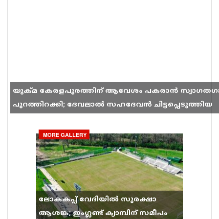
യുക്മ കേരളപൂരത്തിന് ആവേശം പകരാൻ സ്വാഗതഗ
പുറത്തിറക്കി; ദേവലാൽ സഹദേവൻ ചിട്ടപ്പെടുത്തിയ
ഗാനം സോഷ്യൽ മീഡിയയിൽ തരംഗമാകുന്നു
MORE GALLERY
ലോകകപ്പ് വേദിയിൽ സുരക്ഷാ
ആശങ്ക; ഇംഗ്ലണ്ട് ക്യാമ്പിന് സമീപം