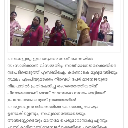
Sports
Jwala
Classifieds
Law
Gallery
ബെംഗളൂരു: ഇടപാടുകാരനോട് കന്നടയിൽ
സംസാരിക്കാൻ വിസമ്മതിച്ച ബാങ്ക് മാനേജർക്കെതിരെ
നടപടിയെടുത്ത് എസ്ബിഐ. കർണാടക മുഖ്യമന്ത്രിയും
സ്ഥലം എംപിയുമടക്കം നിരവധി പേർ മാനേജരുടെ
നിലപാടിൽ പ്രതിഷേധിച്ച് രംഗത്തെത്തിയതിന്
പിന്നാലെയാണ് ബാങ്ക് മാനേജറെ സ്ഥലം മാറ്റിയത്.
ഉപഭോക്താക്കളോട് ഇത്തരത്തിൽ
പെരുമാറുന്നവർക്കെതിരെ യാതൊരു ദയയും
ഉണ്ടാകില്ലെന്നും, ബഹുമാനത്തോടെയും
അന്തസ്സോടെയും മാത്രമേ പെരുമാറാനാകൂ എന്നും
ചൂണ്ടികാട്ടിയാണ് മാനേജർക്കെതിരെ എസ്ബിഐ