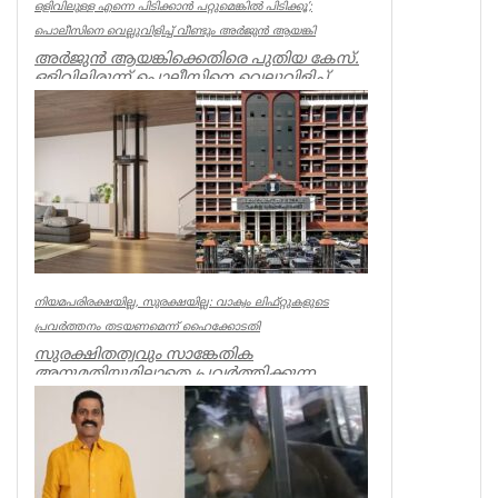
ഒളിവിലുള്ള എന്നെ പിടിക്കാൻ പറ്റുമെങ്കിൽ പിടിക്കൂ’;
പൊലീസിനെ വെല്ലുവിളിച്ച് വീണ്ടും അർജുൻ ആയങ്കി
അർജുൻ ആയങ്കിക്കെതിരെ പുതിയ കേസ്.
ഒളിവിലിരുന്ന് പൊലീസിനെ വെല്ലുവിളിച്ച്
ഭീഷണിപ്പെടുത്തിയതിനാണ് കേസ്....
Kerala
നിയമപരിരക്ഷയില്ല, സുരക്ഷയില്ല: വാക്വം ലിഫ്റ്റുകളുടെ
പ്രവര്‍ത്തനം തടയണമെന്ന് ഹൈക്കോടതി
സുരക്ഷിതത്വവും സാങ്കേതിക
അനുമതിയുമില്ലാതെ പ്രവര്‍ത്തിക്കുന്ന
അനധികൃത വാക്വം ലിഫ്റ്റുകളുടെ പ്രവര്‍ത്...
Kerala