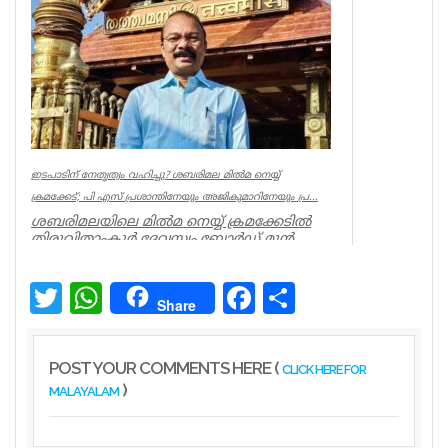
നീന്തല്‍ പരിശീലകന്‍ ആര്‍ രാജേഷിന്റെ മ...
Latest News
ഇടപാടിന് നേതൃത്വം വഹിച്ചു? ശബരിമല മില്‍മ നെയ്യ്
ക്രമക്കേട്; പി എസ് പ്രശാന്തിനേയും അജികുമാറിനേയും പ്ര...
ശബരിമലയിലെ മില്‍മ നെയ്യ് ക്രമക്കേടില്‍
തിരുവിതാംകൂര്‍ ദേവസ്വം ബോര്‍ഡ് മുന്‍
പ്രസിഡന്റ് പി എസ് പ്രശാ...
Kerala
Twitter
WhatsApp
Facebook
Share
Share
POST YOUR COMMENTS HERE (
CLICK HERE FOR
)
MALAYALAM