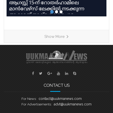
ആഗസ്റ്റ് 15-ന് റോതർഹാമിലെ
മാൻവേഴ്സ് ലേക്കിൽ നടക്കുന്ന
ആറാമത് യുക്മ കേരളപൂരം
വള്ളംകളിയിൽ 27 ടീമുകൾ 9
ഹീറ്റുകളിലായി മാറ്റുരയ്ക്കും. ഓരോ
ടീമും കഠിന പരിശീലനത്തിന്റെ
Show More
അവസാനഘട്ടത്തിലാണ്. കേരളത്തിലെ
ചുണ്ടൻവള്ളം പാരമ്പര്യം
നിലനിർത്തിക്കൊണ്ട്, യുകെയിലെ
വിവിധ ബോട്ട് ക്ലബ്ബുകളെ
പ്രതിനിധീകരിക്കുന്ന ടീമുകൾ കുട്ടനാടൻ
ഗ്രാമങ്ങളുടെ പേരിലുള്ള
വള്ളങ്ങളിലാണ് മത്സരിക്കുന്നത്. ഓരോ
ഹീറ്റിലെയും ആദ്യ രണ്ട് സ്ഥാനക്കാർ
CONTACT US
അടുത്ത
contact@uukmanews.com
For News:
advt@uukmanews.com
For Advertisements: