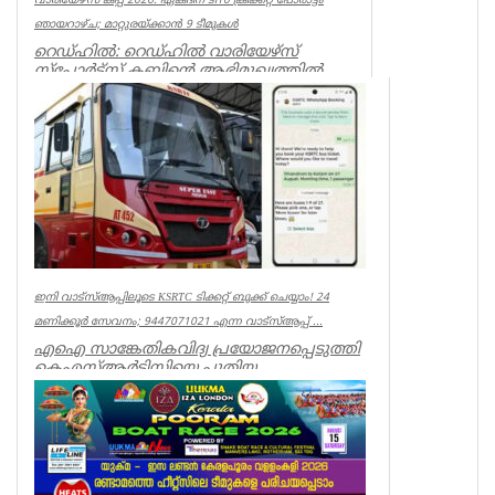
വാരിയേഴ്സ് കപ്പ് 2026: ഏകദിന ടി10 ക്രിക്കറ്റ് പോരാട്ടം
ഞായറാഴ്ച; മാറ്റുരയ്ക്കാൻ 9 ടീമുകൾ
റെഡ്ഹിൽ: റെഡ്ഹിൽ വാരിയേഴ്സ്
സ്പോർട്സ് ക്ലബ്ബിന്റെ ആഭിമുഖ്യത്തിൽ
സംഘടിപ്പിക്കുന്ന ‘വാരിയേഴ്സ് കപ...
Associations
ഇനി വാട്‌സ്ആപ്പിലൂടെ KSRTC ടിക്കറ്റ് ബുക്ക് ചെയ്യാം! 24
മണിക്കൂർ സേവനം; 9447071021 എന്ന വാട്സ്ആപ്പ് ...
എഐ സാങ്കേതികവിദ്യ പ്രയോജനപ്പെടുത്തി
കെഎസ്ആർടിസിയെ പുതിയ
യുഗത്തിലേക്ക് നയിക്കുകയാണ് ലക്ഷ്യമെന്ന്
ഗതാ...
Kerala