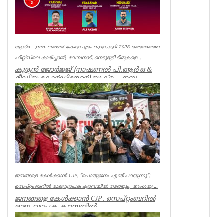
യുക്മ - ഇസ ലണ്ടൻ കേരളപൂരം വളളംകളി 2026 രണ്ടാമത്തെ
ഹീറ്റ്സിലെ കാരിച്ചാൽ, വേമ്പനാട്, നെടുമുടി ടീമുകളെ...
കുര്യൻ ജോർജ്ജ് (നാഷണൽ പി.ആർ.ഒ &
മീഡിയ കോർഡിനേറ്റർ) യുക്മ - ഇസ
ലണ്ടൻ കേരളപൂരം വ...
Associations
ജനങ്ങളെ കേൾക്കാൻ CJP, ”പൊതുജനം എന്ത് പറയുന്നു”;
സെപ്റ്റംബറിൽ രാജ്യവ്യാപക ക്യാമ്പയിൽ നടത്തും, അംഗത്വ ...
ജനങ്ങളെ കേൾക്കാൻ CJP. സെപ്റ്റംബറിൽ
രാജ്യ വ്യാപക ക്യാമ്പയിൽ
നടത്തും.”പൊതുജനം എന്ത് പറയുന്നു” എന്ന