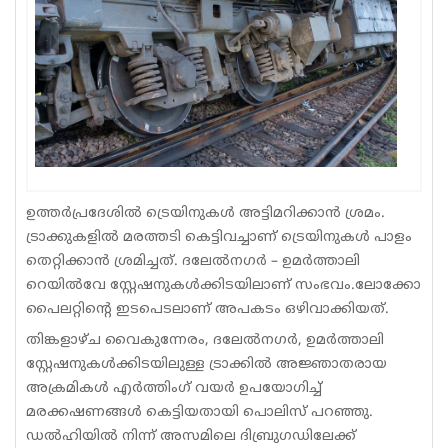
Sports
Jwala
Classifieds
Law
Gallery
ഉത്തർപ്രദേശിൽ ട്രെയിനുകൾ അട്ടിമറിക്കാൻ ശ്രമം.
ട്രാക്കുകളിൽ മരത്തടി കെട്ടിവച്ചാണ് ട്രെയിനുകൾ പാളം
തെറ്റിക്കാൻ ശ്രമിച്ചത്. ദലേൽനഗർ – ഉമർത്താലി
റെയിൽവേ സ്റ്റേഷനുകൾക്കിടയിലാണ് സംഭവം.ലോക്കോ
പൈലറ്റിന്റെ ഇടപെടലാണ് അപകടം ഒഴിവാക്കിയത്.
തിങ്കളാഴ്ച വൈകുന്നേരം, ദലേൽനഗർ, ഉമർത്താലി
സ്റ്റേഷനുകൾക്കിടയിലുള്ള ട്രാക്കിൽ അജ്ഞാതരായ
അക്രമികൾ എർത്തിംഗ് വയർ ഉപയോഗിച്ച്
മരക്കഷണങ്ങൾ കെട്ടിയതായി പൊലിസ് പറഞ്ഞു.
ഡൽഹിയിൽ നിന്ന് അസമിലെ ദിബ്രുഗഡിലേക്ക്