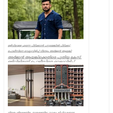
പേ...
India
ഒളിവിലുള്ള എന്നെ പിടിക്കാൻ പറ്റുമെങ്കിൽ പിടിക്കൂ’;
പൊലീസിനെ വെല്ലുവിളിച്ച് വീണ്ടും അർജുൻ ആയങ്കി
അർജുൻ ആയങ്കിക്കെതിരെ പുതിയ കേസ്.
ഒളിവിലിരുന്ന് പൊലീസിനെ വെല്ലുവിളിച്ച്
ഭീഷണിപ്പെടുത്തിയതിനാണ് കേസ്....
Kerala
നിയമപരിരക്ഷയില്ല, സുരക്ഷയില്ല: വാക്വം ലിഫ്റ്റുകളുടെ