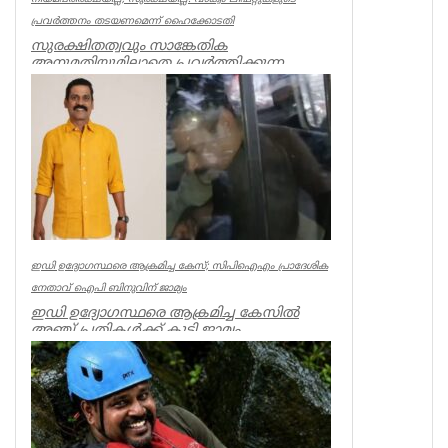
പ്രവര്‍ത്തനം തടയണമെന്ന് ഹൈക്കോടതി
സുരക്ഷിതത്വവും സാങ്കേതിക
അനുമതിയുമില്ലാതെ പ്രവര്‍ത്തിക്കുന്ന
അനധികൃത വാക്വം ലിഫ്റ്റുകളുടെ പ്രവര്‍ത്...
Kerala
ഇഡി ഉദ്യോഗസ്ഥരെ ആക്രമിച്ച കേസ്; സിപിഐഎം പ്രാദേശിക
നേതാവ് ഐപി ബിനുവിന് ജാമ്യം
ഇഡി ഉദ്യോഗസ്ഥരെ ആക്രമിച്ച കേസില്‍
അഞ്ച് പ്രതികള്‍ക്ക് കൂടി ജാമ്യം.
സിപിഐഎം നേതാവ് ഐപി ബിനു ഉള്‍പ്പട...
Kerala