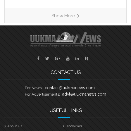
ഹീറ്റുകളിലായി മാറ്റുരയ്ക്കും. ഓരോ
ടീമും കഠിന പരിശീലനത്തിന്റെ
Show More
അവസാനഘട്ടത്തിലാണ്. കേരളത്തിലെ
ചുണ്ടൻവള്ളം പാരമ്പര്യം
നിലനിർത്തിക്കൊണ്ട്, യുകെയിലെ
വിവിധ ബോട്ട് ക്ലബ്ബുകളെ
പ്രതിനിധീകരിക്കുന്ന ടീമുകൾ കുട്ടനാടൻ
ഗ്രാമങ്ങളുടെ പേരിലുള്ള
വള്ളങ്ങളിലാണ് മത്സരിക്കുന്നത്. ഓരോ
ഹീറ്റിലെയും ആദ്യ രണ്ട് സ്ഥാനക്കാർ
CONTACT US
അടുത്ത
contact@uukmanews.com
For News:
advt@uukmanews.com
For Advertisements:
USEFUL LINKS
About Us
Disclaimer