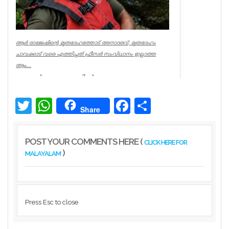
ആര്‍ രാജേഷിന്റെ മൃതദേഹത്തോട് അനാദരവ്; മൃതദേഹം
ചാവക്കാട് വരെ എത്തിച്ചത് ഫ്രീസര്‍ സംവിധാനം ഇല്ലാത്ത
ആം...
കണ്ണൂര്‍ ചെറുപുഴയില്‍
രക്ഷാപ്രവര്‍ത്തനത്തിനിടെ ജീവന്‍ നഷ്ടമായ
നീന്തല്‍ പരിശീലകന്‍ ആര്‍ രാജേഷിന്റെ മ...
Twitter
WhatsApp
Facebook
Share
Share
Latest News
POST YOUR COMMENTS HERE (
CLICK HERE FOR
)
MALAYALAM
Press Esc to close