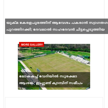
യുക്മ കേരളപൂരത്തിന് ആവേശം പകരാൻ സ്വാഗതഗ
പുറത്തിറക്കി; ദേവലാൽ സഹദേവൻ ചിട്ടപ്പെടുത്തിയ
ഗാനം സോഷ്യൽ മീഡിയയിൽ തരംഗമാകുന്നു
MORE GALLERY
ലോകകപ്പ് വേദിയിൽ സുരക്ഷാ
ആശങ്ക; ഇംഗ്ലണ്ട് ക്യാമ്പിന് സമീപം
വെടിവെപ്പ്, 9 പേർക്ക് പരിക്ക്