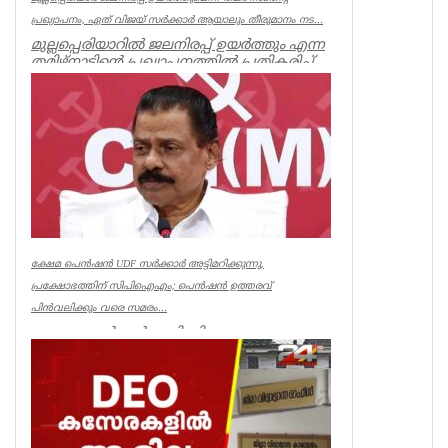
പ്രഖ്യാപനം, ഏത് വിജയ് സർക്കാർ ആയാലും തീരുമാനം നട...
മുല്ലപ്പെരിയാറിൽ ജലനിരപ്പ് ഉയർത്തും എന്ന
തമിഴ്നാടിന്റെ പ്രഖ്യാപനത്തിൽ പ്രതികരിച്ച്
മുൻമന്ത്രി എം എം...
Kerala
ക്ഷേമ പെൻഷൻ UDF സർക്കാർ അട്ടിമറിക്കുന്നു,
പ്രക്ഷോഭത്തിന് സിപിഐഎം; പെൻഷൻ ഉത്തരവ്
പിൻവലിക്കും വരെ സമരം...
ക്ഷേമ പെൻഷൻ അട്ടിമറിക്കാനുള്ള ബോധ
പൂർവമായ ശ്രമമാണ് യു ഡി എഫ് സർക്കാർ
നടത്തുന്നതെന്ന് സിപിഐഎം സംസ്ഥാ...
Kerala