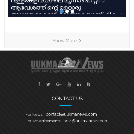
വള്ളംകളി 2026-ലെ മൂന്നാം ഹീറ്റ്സ്
ആവേശത്തിന്റെ മറ്റൊരു
അധ്യായമാകാൻ ഒരുങ്ങുകയാണ്. മികച്ച
പാരമ്പര്യവും പരിശീലന മികവും
വിജയലക്ഷ്യവുമായി മൂന്ന് കരുത്തുറ്റ
ടീമുകളാണ് ഹീറ്റ്സ്–3ൽ നേർക്കുനേർ
Show More
എത്തുന്നത്. തായങ്കരി, പായിപ്പാട്,
കരുവാറ്റ എന്നീ ചരിത്രപ്രസിദ്ധമായ
ചുണ്ടൻവള്ളങ്ങളുടെ പേരിലാണ്
യുകെയിലെ പ്രമുഖ ബോട്ട് ക്ലബ്ബുകൾ
ശക്തി തെളിയിക്കാൻ എത്തുന്നത്.
തായങ്കരി – ബി എം എ ബോട്ട് ക്ലബ്ബ്,
ബാസറ്റ്ലോ
CONTACT US
contact@uukmanews.com
For News:
advt@uukmanews.com
For Advertisements: