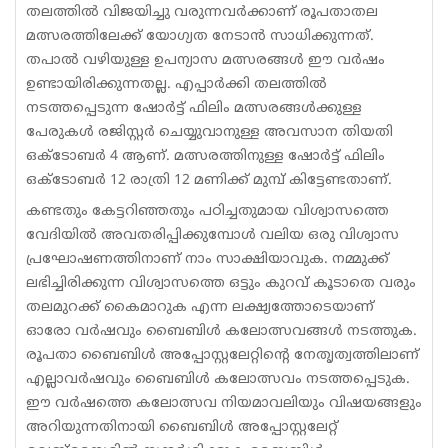
തലത്തിൽ വിജയിച്ചു വരുന്നവർക്കാണ് രൂപതാതല
മത്സരത്തിലേക്ക് യോഗ്യത നേടാൻ സാധിക്കുന്നത്.
തപാൽ വഴിയുള്ള ഉപന്യാസ മത്സരങ്ങൾ ഈ വർഷം
ഉണ്ടായിരിക്കുന്നതല്ല. എപ്പാർക്കി തലത്തിൽ
നടത്തപ്പെടുന്ന ഷോർട്ട് ഫിലിം മത്സരങ്ങൾക്കുള്ള
പേരുകൾ രജിസ്റ്റർ ചെയ്യുവാനുള്ള അവസാന തിയതി
ഒക്ടോബർ 4 ആണ്. മത്സരത്തിനുള്ള ഷോർട്ട് ഫിലിം
ഒക്ടോബർ 12 രാത്രി 12 മണിക്ക് മുമ്പ് കിട്ടേണ്ടതാണ്.
കണ്ടതും കേട്ടറിഞ്ഞതും പഠിച്ചതുമായ വിശ്വാസത്തെ
വേദിയിൽ അവതരിപ്പിക്കുമ്പോൾ വലിയ ഒരു വിശ്വാസ
പ്രഘോഷണത്തിനാണ് നാം സാക്ഷിയാവുക. നമ്മുക്ക്
ലഭിച്ചിരിക്കുന്ന വിശ്വാസത്തെ ഒട്ടും കുറവ് കൂടാതെ വരും
തലമുറക്ക് കൈമാറുക എന്ന ലക്ഷ്യത്തോടെയാണ്
ഓരോ വർഷവും ബൈബിൾ കലോത്സവങ്ങൾ നടത്തുക.
രൂപതാ ബൈബിൾ അപ്പോസ്റ്റലേറ്റിന്റെ നേതൃത്വത്തിലാണ്
എല്ലാവർഷവും ബൈബിൾ കലോത്സവം നടത്തപ്പെടുക.
ഈ വർഷത്തെ കലോത്സവ നിയമാവലിയും വിഷയങ്ങളും
അറിയുന്നതിനായി ബൈബിൾ അപ്പോസ്റ്റലേറ്റ്‌