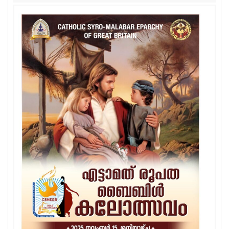
Sports
Jwala
Classifieds
Law
Gallery