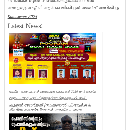
വെബ്സൈറ്റിൽ സന്ദർശിക്കുക.ബൈബിൾ
അപ്പോസ്റ്റലേറ്റ് പി ആർ ഓ ജിമ്മിച്ചൻ ജോർജ് അറിയിച്ചു .
Kalotsavam 2025
Latest News:
യുക്മ - ഇസ ലണ്ടൻ കേരളപൂരം വളളംകളി 2026 ഇനി ഒരാഴ്ച
മാത്രം.....ആറ്, ഏഴ് ഹീറ്റ്സുകളിലെ ടീമുകളെ പരിചയപ്...
കുര്യൻ ജോർജ്ജ് (നാഷണൽ പി.ആർ.ഒ &
മീഡിയ കോർഡിനേറ്റർ) യുക്മ - ഇസ
ലണ്ടൻ കേരളപൂരം വ...
Associations