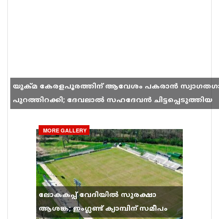
യുക്മ കേരളപൂരത്തിന് ആവേശം പകരാൻ സ്വാഗതഗ
പുറത്തിറക്കി; ദേവലാൽ സഹദേവൻ ചിട്ടപ്പെടുത്തിയ
ഗാനം സോഷ്യൽ മീഡിയയിൽ തരംഗമാകുന്നു
MORE GALLERY
ലോകകപ്പ് വേദിയിൽ സുരക്ഷാ
ആശങ്ക; ഇംഗ്ലണ്ട് ക്യാമ്പിന് സമീപം