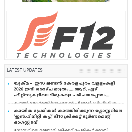
വെടിവെപ്പ്, 9 പേർക്ക് പരിക്ക്
LATEST UPDATES
യുക്മ – ഇസ ലണ്ടൻ കേരളപൂരം വളളംകളി
2026 ഇനി ഒരാഴ്ച മാത്രം…..ആറ്, ഏഴ്
ഹീറ്റ്സുകളിലെ ടീമുകളെ പരിചയപ്പെടാം….
കുര്യൻ ജോർജ്ജ് (നാഷണൽ പി.ആർ.ഒ & മീഡിയ
കോർഡിനേറ്റർ) യുക്മ – ഇസ ലണ്ടൻ കേരളപൂരം
കായിക പ്രേമികള്‍ കാത്തിരിക്കുന്ന ഗ്ലോസ്റ്ററിലെ
വളളംകളി 2026 ഓഗസ്റ്റ് 15 ന് റോഥർഹാമിലെ
‘ഇന്‍ഫിനിറ്റി കപ്പ്’ ടി10 ക്രിക്കറ്റ് ടൂര്‍ണമെന്റ്
മാൻവേഴ്സ് തടാകത്തിൽ അരങ്ങേറുവാൻ
ഓഗസ്റ്റ് 9ന്
ദിവസങ്ങൾ അടുത്ത് വരവെ അതിൻ്റെ ആവേശം
ഗ്ലോസ്റ്ററിലെ മലയാളി ക്രിക്കറ്റ് പ്രേമികള്‍ക്കായി