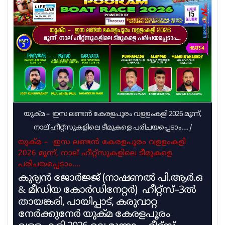
ചെയ്തിരുന്നില്ലെന്നുമാണ് വിദ്യാഭ്യാസ നല്‍കുന്ന
വിശദീകരണം. യുഡിഎഫ് സര്‍ക്കാരും പ്രമോഷന്‍
നടത്തുന്ന നടപടിക്രമം പൂര്‍ത്തിയാക്കിയിട്ടില്ല.
ഇതുമായി ബന്ധപ്പെട്ട നടപടി
പുരോഗമിക്കുന്നുവെന്നാണ് വിദ്യാഭ്യാസ വകുപ്പില്‍
നിന്ന് ലഭിക്കുന്ന വിവരം
യുക്മ – ഇസ ലണ്ടൻ കേരളപൂരം വളളംകളി 2026 മൂന്ന്,
നാല് ഹീറ്റ്സുകളിലെ ടീമുകളെ പരിചയപ്പെടാം….
/
യുക്മ – ഇസ ലണ്ടൻ കേരളപൂരം വളളംകളി
2026 മൂന്ന്, നാല് ഹീറ്റ്സുകളിലെ ടീമുകളെ
പരിചയപ്പെടാം….
കുര്യൻ ജോർജ്ജ് (നാഷണൽ പി.ആർ.ഒ
& മീഡിയ കോർഡിനേറ്റർ) ഹീറ്റ്സ്–3ൽ
തായങ്കരി, പായിപ്പാട്, കരുവാറ്റ
നേർക്കുനേർ യുക്മ കേരളപൂരം