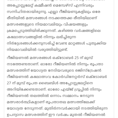
അപ്പോസ്റ്റലേറ്റ് കമ്മീഷൻ മെമ്പേഴ്‌സ് എന്നിവരും
സന്നിഹിതരായിരുന്നു. എല്ലാ റീജിയണുകളിലും ഒരേ
രീതിയിൽ മത്സരങ്ങൾ നടക്കത്തക്ക രീതിയിലാണ്
മത്സരങ്ങളുടെ നിയമാവലിയും വിഷയങ്ങളും
ക്രമപ്പെടുത്തിയിരിക്കുന്നത്. കഴിഞ്ഞ വർഷങ്ങളിലെ
കലോത്സവങ്ങളിൽ നിന്നും ലഭിച്ചിരുന്ന
നിർദ്ദേശങ്ങൾക്കനുസരിച്ച് വേണ്ട മാറ്റങ്ങൾ പുതുക്കിയ
നിയമാവലിയിൽ വരുത്തിയിട്ടുണ്ട്.
റീജിയണൽ മത്സരങ്ങൾ ഒക്ടോബർ 25 ന് മുമ്പ്
നടത്തേണ്ടതാണ്. ഓരോ റീജിയണിൽ നിന്നും രൂപതാ
മത്സരത്തിന് യോഗ്യത നേടിയവരുടെ രജിസ്‌ട്രേഷൻ
റീജിയണൽ കലോത്സവ കോർഡിനേറ്റർസ് ഒക്ടോബർ
27 ന് മുമ്പ് രൂപത ബൈബിൾ അപ്പോസ്റ്റലേറ്റിനെ
അറിയിക്കേണ്ടതാണ്. ഓരോ എയ്ജ് ഗ്രൂപ്പിൽ നിന്നും
റീജിയണൽ തലത്തിൽ ഒന്നാം സമ്മാനം നേടുന്ന
മത്സരാർത്ഥികളാണ് രൂപതാതല മത്സത്തിലേക്ക്
യോഗ്യത നേടുന്നത്. മുതിർന്നവർക്കായി നടത്തിയിരുന്ന
ഉപന്യാസ മത്സരത്തിന് ഈ വർഷം മുതൽ റീജിയണൽ