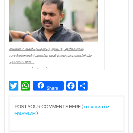
Kerala
അബിൻ വർക്കി എംഎൽഎ ഇടപെട്ടു, ദുരിതാശ്വാസ
പ്രവർത്തനത്തിന് എത്തിയ ഓഫ് റോഡ് വാഹനത്തിന് പിഴ
ചുമത്തിയ MVD ...
ആറന്മുളയിൽ ദുരിതാശ്വാസ
പ്രവർത്തനത്തിന് എത്തിയ ഓഫ് റോഡ്
വാഹനത്തിന് മോട്ടോർ വെഹിക്കിൾ
ഇൻസ്പെക്ടർ പിഴ ...
Twitter
WhatsApp
Facebook
Share
Share
Kerala
POST YOUR COMMENTS HERE (
CLICK HERE FOR
)
MALAYALAM