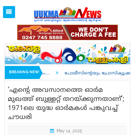
Sat, Aug 8, 2026
03:33 PM
Open
1 GBP =
128.35
Menu
Home
Latest News
Associations
Spiritual
UK NEWS
BREAKING NEWS
പോലീസിന്റെയും പ്രോസിക്യൂഷന്റെയും വീഴ്ച; ലൈംഗിക കുറ്
Kerala
‘എന്റെ അവസാനത്തെ ഓര്‍മ
India
മുഖത്ത് ബുള്ളറ്റ് തറയ്ക്കുന്നതാണ്’;
1971ലെ യുദ്ധ ഓര്‍മകള്‍ പങ്കുവച്ച്
World
ചൗധരി
uukma
May 14, 2025
Movies