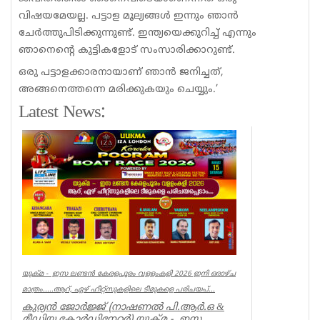
വിഷയമേയല്ല. പട്ടാള മൂല്യങ്ങള്‍ ഇന്നും ഞാന്‍
ചേര്‍ത്തുപിടിക്കുന്നുണ്ട്. ഇന്ത്യയെക്കുറിച്ച് എന്നും
ഞാനെന്റെ കുട്ടികളോട് സംസാരിക്കാറുണ്ട്.
ഒരു പട്ടാളക്കാരനായാണ് ഞാന്‍ ജനിച്ചത്,
അങ്ങനെത്തന്നെ മരിക്കുകയും ചെയ്യും.’
Latest News:
യുക്മ - ഇസ ലണ്ടൻ കേരളപൂരം വളളംകളി 2026 ഇനി ഒരാഴ്ച
മാത്രം.....ആറ്, ഏഴ് ഹീറ്റ്സുകളിലെ ടീമുകളെ പരിചയപ്...
കുര്യൻ ജോർജ്ജ് (നാഷണൽ പി.ആർ.ഒ &
മീഡിയ കോർഡിനേറ്റർ) യുക്മ - ഇസ