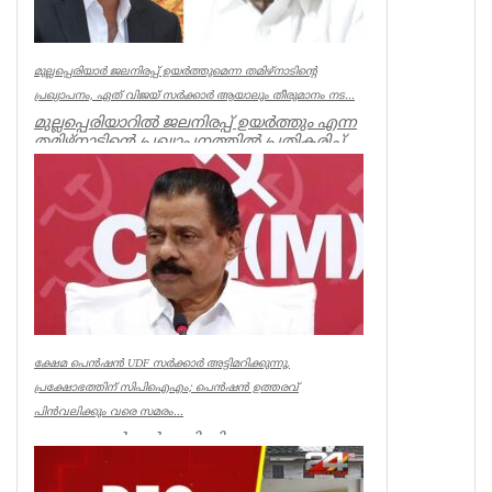
മുല്ലപ്പെരിയാർ ജലനിരപ്പ് ഉയർത്തുമെന്ന തമിഴ്നാടിന്റെ
പ്രഖ്യാപനം, ഏത് വിജയ് സർക്കാർ ആയാലും തീരുമാനം നട...
മുല്ലപ്പെരിയാറിൽ ജലനിരപ്പ് ഉയർത്തും എന്ന
തമിഴ്നാടിന്റെ പ്രഖ്യാപനത്തിൽ പ്രതികരിച്ച്
മുൻമന്ത്രി എം എം...
Kerala
ക്ഷേമ പെൻഷൻ UDF സർക്കാർ അട്ടിമറിക്കുന്നു,
പ്രക്ഷോഭത്തിന് സിപിഐഎം; പെൻഷൻ ഉത്തരവ്
പിൻവലിക്കും വരെ സമരം...
ക്ഷേമ പെൻഷൻ അട്ടിമറിക്കാനുള്ള ബോധ
പൂർവമായ ശ്രമമാണ് യു ഡി എഫ് സർക്കാർ
നടത്തുന്നതെന്ന് സിപിഐഎം സംസ്ഥാ...