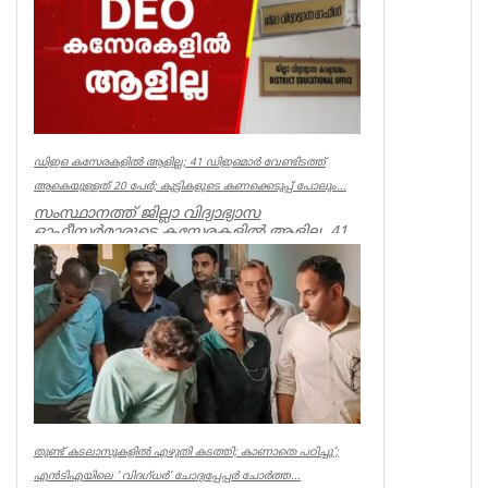
Kerala
ഡിഇഒ കസേരകളില്‍ ആളില്ല; 41 ഡിഇഒമാര്‍ വേണ്ടിടത്ത്
ആകെയുള്ളത് 20 പേര്‍; കുട്ടികളുടെ കണക്കെടുപ്പ് പോലും...
സംസ്ഥാനത്ത് ജില്ലാ വിദ്യാഭ്യാസ
ഓഫീസര്‍മാരുടെ കസേരകളില്‍ ആളില്ല. 41
ഡിഇഒമാരില്‍ നിലവില്‍ ഉള്ളത് 20 പ...
Kerala
തുണ്ട് കടലാസുകളില്‍ എഴുതി കടത്തി; കാണാതെ പഠിച്ചു’;
എന്‍ടിഎയിലെ ‘ വിദഗ്ധര്‍’ ചോദ്യപ്പേപ്പര്‍ ചോര്‍ത്ത...