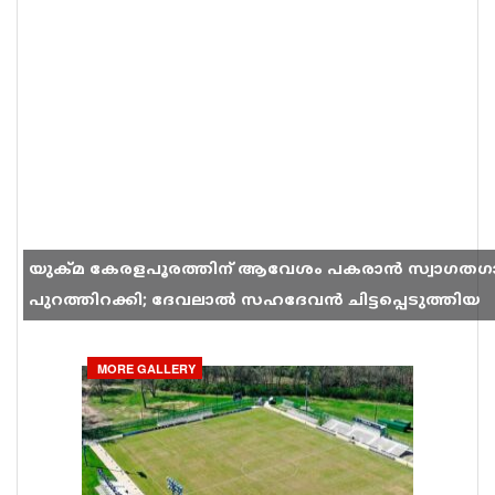
യുക്മ കേരളപൂരത്തിന് ആവേശം പകരാൻ സ്വാഗതഗ
പുറത്തിറക്കി; ദേവലാൽ സഹദേവൻ ചിട്ടപ്പെടുത്തിയ
ഗാനം സോഷ്യൽ മീഡിയയിൽ തരംഗമാകുന്നു
MORE GALLERY