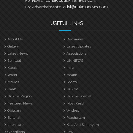
contact@uukmanews.com
For News:
advt@uukmanews.com
For Advertisements:
USEFUL LINKS
About Us
Disclaimer
Gallery
Latest Updates
Latest News
Associations
Spiritual
UK NEWS
Kerala
India
World
Health
Movies
Sports
Jwala
Uukma
Uukma Region
Uukma Special
Featured News
Most Read
Obituary
Wishes
Editorial
Paachakam
Literature
Kala And Sahithyam
Classifieds
Law