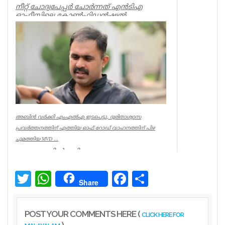
നീറ്റ് ചോദ്യപേപ്പര്‍ ചോര്‍ന്നത് എന്‍ടിഎ
ഓഫീസിലെ കോണ്‍ഫിഡന്‍ഷ്യല്‍
സെക്ഷനില്‍ നിന്ന് എന്ന് സിബിഐ. എന...
Kerala
അബിൻ വർക്കി എംഎൽഎ ഇടപെട്ടു, ദുരിതാശ്വാസ
പ്രവർത്തനത്തിന് എത്തിയ ഓഫ് റോഡ് വാഹനത്തിന് പിഴ
ചുമത്തിയ MVD ...
ആറന്മുളയിൽ ദുരിതാശ്വാസ
പ്രവർത്തനത്തിന് എത്തിയ ഓഫ് റോഡ്
വാഹനത്തിന് മോട്ടോർ വെഹിക്കിൾ
ഇൻസ്പെക്ടർ പിഴ ...
Twitter
WhatsApp
Facebook
Share
Share
Kerala
POST YOUR COMMENTS HERE (
CLICK HERE FOR