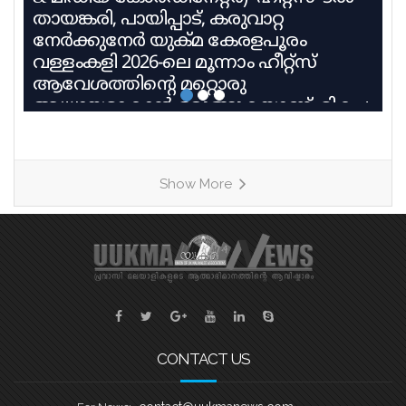
തായങ്കരി, പായിപ്പാട്, കരുവാറ്റ
നേർക്കുനേർ യുക്മ കേരളപൂരം
വള്ളംകളി 2026-ലെ മൂന്നാം ഹീറ്റ്സ്
ആവേശത്തിന്റെ മറ്റൊരു
അധ്യായമാകാൻ ഒരുങ്ങുകയാണ്. മികച്ച
പാരമ്പര്യവും പരിശീലന മികവും
വിജയലക്ഷ്യവുമായി മൂന്ന് കരുത്തുറ്റ
ടീമുകളാണ് ഹീറ്റ്സ്–3ൽ നേർക്കുനേർ
Show More
എത്തുന്നത്. തായങ്കരി, പായിപ്പാട്,
കരുവാറ്റ എന്നീ ചരിത്രപ്രസിദ്ധമായ
ചുണ്ടൻവള്ളങ്ങളുടെ പേരിലാണ്
യുകെയിലെ പ്രമുഖ ബോട്ട് ക്ലബ്ബുകൾ
ശക്തി തെളിയിക്കാൻ എത്തുന്നത്.
തായങ്കരി – ബി എം എ ബോട്ട് ക്ലബ്ബ്,
ബാസറ്റ്ലോ
CONTACT US