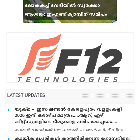
ലോകകപ്പ് വേദിയിൽ സുരക്ഷാ
ആശങ്ക; ഇംഗ്ലണ്ട് ക്യാമ്പിന് സമീപം
വെടിവെപ്പ്, 9 പേർക്ക് പരിക്ക്
LATEST UPDATES
യുക്മ – ഇസ ലണ്ടൻ കേരളപൂരം വളളംകളി
2026 ഇനി ഒരാഴ്ച മാത്രം…..ആറ്, ഏഴ്
ഹീറ്റ്സുകളിലെ ടീമുകളെ പരിചയപ്പെടാം….
കുര്യൻ ജോർജ്ജ് (നാഷണൽ പി.ആർ.ഒ & മീഡിയ
കോർഡിനേറ്റർ) യുക്മ – ഇസ ലണ്ടൻ കേരളപൂരം
കായിക പ്രേമികള്‍ കാത്തിരിക്കുന്ന ഗ്ലോസ്റ്ററിലെ