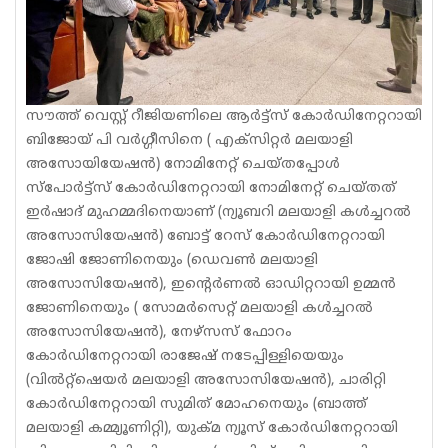
സൗത്ത് വെസ്റ്റ് റീജിയണിലെ ആർട്ട്സ് കോർഡിനേറ്ററായി
ബിജോയ് പി വർഗ്ഗീസിനെ ( എക്സിറ്റർ മലയാളി
അസോയിയേഷൻ) നോമിനേറ്റ് ചെയ്തപ്പോൾ
സ്പോർട്ട്സ് കോർഡിനേറ്ററായി നോമിനേറ്റ് ചെയ്തത്
ഇർഷാദ് മുഹമ്മദിനെയാണ് (ന്യൂബറി മലയാളി കൾച്ചറൽ
അസോസിയേഷൻ) ബോട്ട് റേസ് കോർഡിനേറ്ററായി
ജോഷി ജോണിനെയും (ഡെവൺ മലയാളി
അസോസിയേഷൻ), ഇന്റെർണൽ ഓഡിറ്ററായി ഉമ്മൻ
ജോണിനെയും ( സോമർസെറ്റ് മലയാളി കൾച്ചറൽ
അസോസിയേഷൻ), നേഴ്‌സസ് ഫോറം
കോർഡിനേറ്ററായി രാജേഷ് നടേപ്പിള്ളിയെയും
(വിൽറ്റ്‌ഷെയർ മലയാളി അസോസിയേഷൻ), ചാരിറ്റി
കോർഡിനേറ്ററായി സുമിത് മോഹനെയും (ബാത്ത്
മലയാളി കമ്മ്യൂണിറ്റി), യുക്മ ന്യൂസ് കോർഡിനേറ്ററായി