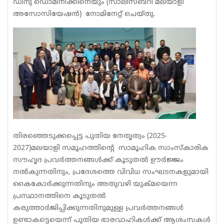
ഡിനു ഡൊമിനിക്കിനെയും (സാലിസ്ബറി മലയാളി
അസോസിയേഷൻ) നോമിനേറ്റ് ചെയ്തു.
തിരഞ്ഞെടുക്കപ്പെട്ട പുതിയ നേതൃത്വം (2025-
2027)മലയാളി സമൂഹത്തിന്റെ സാമൂഹിക സാംസ്കാരിക
സൗഹൃദ പ്രവർത്തനങ്ങൾക്ക് കൂടുതൽ ഊർജ്ജം
നൽകുന്നതിനും, പ്രദേശത്തെ വിവിധ സംഘടനകളുമായി
കൈകോർക്കുന്നതിനും അതുവഴി യുക്മയെന്ന
പ്രസ്ഥാനത്തിനെ കൂടുതൽ
കരുത്താർജിപ്പിക്കുന്നതിനുമുള്ള പ്രവർത്തനങ്ങൾ
ഉണ്ടാകട്ടെയെന്ന് പുതിയ ഭാരവാഹികൾക്ക് ആശംസകൾ