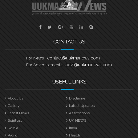
നിലനിർത്തിക്കൊണ്ട്, യുകെയിലെ
വിവിധ ബോട്ട് ക്ലബ്ബുകളെ
പ്രതിനിധീകരിക്കുന്ന ടീമുകൾ കുട്ടനാടൻ
ഗ്രാമങ്ങളുടെ പേരിലുള്ള
വള്ളങ്ങളിലാണ് മത്സരിക്കുന്നത്. ഓരോ
ഹീറ്റിലെയും ആദ്യ രണ്ട് സ്ഥാനക്കാർ
CONTACT US
അടുത്ത
contact@uukmanews.com
For News:
advt@uukmanews.com
For Advertisements:
USEFUL LINKS
About Us
Disclaimer
Gallery
Latest Updates
Latest News
Associations
Spiritual
UK NEWS
Kerala
India
World
Health