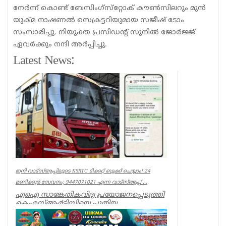
നേർന്ന് കൊണ്ട് ബേസിംഗ്‌സ്‌റ്റോക് കൗൺസിലറും മുൻ
യുക്മ നാഷണൽ സെക്രട്ടറിയുമായ സജീഷ് ടോം
സംസാരിച്ചു. നിയുക്ത പ്രസിഡന്റ് സുനിൽ ജോർജ്ജ്
ഏവർക്കും നന്ദി അർപ്പിച്ചു.
Latest News:
ഇനി വാട്‌സ്ആപ്പിലൂടെ KSRTC ടിക്കറ്റ് ബുക്ക് ചെയ്യാം! 24
മണിക്കൂർ സേവനം; 9447071021 എന്ന വാട്സ്ആപ്പ് ...
എഐ സാങ്കേതികവിദ്യ പ്രയോജനപ്പെടുത്തി
കെഎസ്ആർടിസിയെ പുതിയ
യുഗത്തിലേക്ക് നയിക്കുകയാണ് ലക്ഷ്യമെന്ന്
ഗതാ...