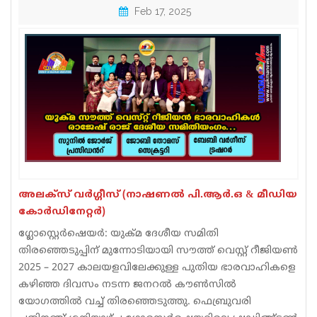
Feb 17, 2025
Sports
Jwala
Classifieds
Law
Gallery
അലക്സ് വർഗ്ഗീസ്
(നാഷണൽ പി.ആർ.ഒ & മീഡിയ
കോർഡിനേറ്റർ)
ഗ്ലോസ്റ്റെർഷെയർ: യുക്മ ദേശീയ സമിതി
തിരഞ്ഞെടുപ്പിന് മുന്നോടിയായി സൗത്ത് വെസ്റ്റ് റീജിയൺ
2025 – 2027 കാലയളവിലേക്കുള്ള പുതിയ ഭാരവാഹികളെ
കഴിഞ്ഞ ദിവസം നടന്ന ജനറൽ കൗൺസിൽ
യോഗത്തിൽ വച്ച് തിരഞ്ഞെടുത്തു. ഫെബ്രുവരി