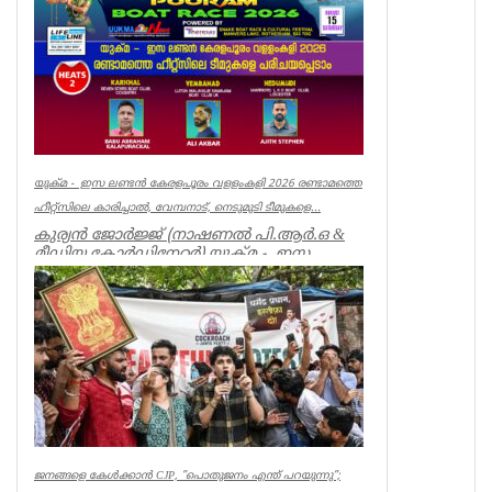
Kerala
യുക്മ - ഇസ ലണ്ടൻ കേരളപൂരം വളളംകളി 2026 രണ്ടാമത്തെ
ഹീറ്റ്സിലെ കാരിച്ചാൽ, വേമ്പനാട്, നെടുമുടി ടീമുകളെ...
കുര്യൻ ജോർജ്ജ് (നാഷണൽ പി.ആർ.ഒ &
മീഡിയ കോർഡിനേറ്റർ) യുക്മ - ഇസ
ലണ്ടൻ കേരളപൂരം വ...
Associations
ജനങ്ങളെ കേൾക്കാൻ CJP, ”പൊതുജനം എന്ത് പറയുന്നു”;