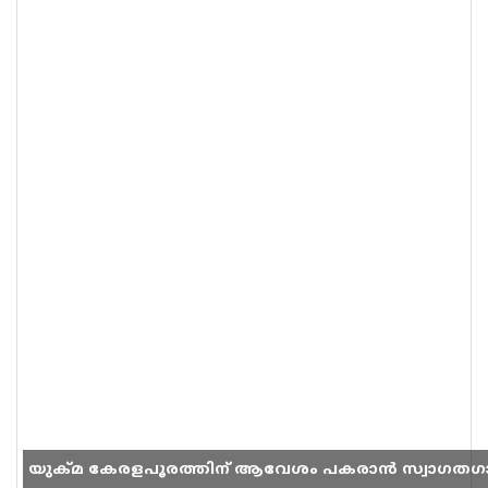
യുക്മ കേരളപൂരത്തിന് ആവേശം പകരാൻ സ്വാഗതഗ