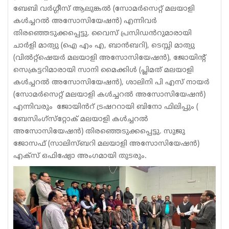
ബേബി വർഗ്ഗീസ് ആലുങ്കൽ (സോമർസെറ്റ് മലയാളി
കൾച്ചറൽ അസോസിയേഷൻ) എന്നിവർ
തിരഞ്ഞെടുക്കപ്പെട്ടു. വൈസ് പ്രസിഡൻറുമാരായി
ചാർളി മാത്യു (ഐ എം എ, ബാൻബറി), ടെസ്സി മാത്യു
(വിൽറ്റ്‌ഷെയർ മലയാളി അസോസിയേഷൻ), ജോയിൻ്റ്
സെക്രട്ടറിമാരായി സാനി മൈക്കിൾ (പ്ലിമത് മലയാളി
കൾച്ചറൽ അസോസിയേഷൻ), ശാലിനി പി എസ് നായർ
(സോമർസെറ്റ് മലയാളി കൾച്ചറൽ അസോസിയേഷൻ)
എന്നിവരും ജോയിൻറ് ട്രഷററായി ബിനോ ഫിലിപ്പും (
ബേസിംഗ്‌സ്‌റ്റോക് മലയാളി കൾച്ചറൽ
അസോസിയേഷൻ) തിരഞ്ഞെടുക്കപ്പെട്ടു. സുജു
ജോസഫ് (സാലിസ്ബറി മലയാളി അസോസിയേഷൻ)
എക്സ് ഒഫിഷ്യോ അംഗമായി തുടരും.