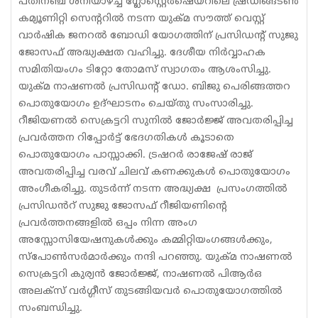
പതിനഞ്ച് ശനിയാഴ്ച്ച ഗ്ലോസ്റ്റെർഷെയറിലെ ഷ്രഡിങ്ങ്ടൺ
കമ്യൂണിറ്റി സെന്ററിൽ നടന്ന യുക്മ സൗത്ത് വെസ്റ്റ്
വാർഷിക ജനറൽ ബോഡി യോഗത്തിന് പ്രസിഡന്റ് സുജു
ജോസഫ് അദ്ധ്യക്ഷത വഹിച്ചു. ദേശീയ നിർവ്വാഹക
സമിതിയംഗം ടിറ്റോ തോമസ് സ്വാഗതം ആശംസിച്ചു.
യുക്മ നാഷണൽ പ്രസിഡന്റ് ഡോ. ബിജു പെരിങ്ങത്തറ
പൊതുയോഗം ഉദ്‌ഘാടനം ചെയ്തു സംസാരിച്ചു.
റീജിയണൽ സെക്രട്ടറി സുനിൽ ജോർജ്ജ് അവതരിപ്പിച്ച
പ്രവർത്തന റിപ്പോർട്ട് ഭേദഗതികൾ കൂടാതെ
പൊതുയോഗം പാസ്സാക്കി. ട്രഷറർ രാജേഷ് രാജ്
അവതരിപ്പിച്ച വരവ് ചിലവ് കണക്കുകൾ പൊതുയോഗം
അംഗീകരിച്ചു. തുടർന്ന് നടന്ന അദ്ധ്യക്ഷ പ്രസംഗത്തിൽ
പ്രസിഡൻറ് സുജു ജോസഫ് റീജിയണിന്റെ
പ്രവർത്തനങ്ങളിൽ ഒപ്പം നിന്ന അംഗ
അസ്സോസിയേഷനുകൾക്കും കമ്മിറ്റിയംഗങ്ങൾക്കും,
സ്പോൺസർമാർക്കും നന്ദി പറഞ്ഞു. യുക്മ നാഷണൽ
സെക്രട്ടറി കുര്യൻ ജോർജ്ജ്, നാഷണൽ പിആർഒ
അലക്സ് വർഗ്ഗീസ് തുടങ്ങിയവർ പൊതുയോഗത്തിൽ
സംബന്ധിച്ചു.