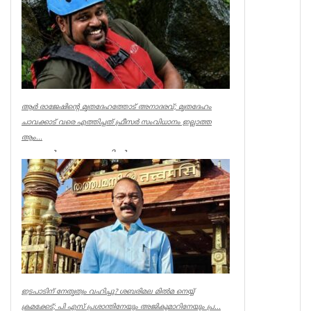
ആര്‍ രാജേഷിന്റെ മൃതദേഹത്തോട് അനാദരവ്; മൃതദേഹം
ചാവക്കാട് വരെ എത്തിച്ചത് ഫ്രീസര്‍ സംവിധാനം ഇല്ലാത്ത
ആം...
കണ്ണൂര്‍ ചെറുപുഴയില്‍
രക്ഷാപ്രവര്‍ത്തനത്തിനിടെ ജീവന്‍ നഷ്ടമായ
നീന്തല്‍ പരിശീലകന്‍ ആര്‍ രാജേഷിന്റെ മ...
Latest News
ഇടപാടിന് നേതൃത്വം വഹിച്ചു? ശബരിമല മില്‍മ നെയ്യ്
ക്രമക്കേട്; പി എസ് പ്രശാന്തിനേയും അജികുമാറിനേയും പ്ര...