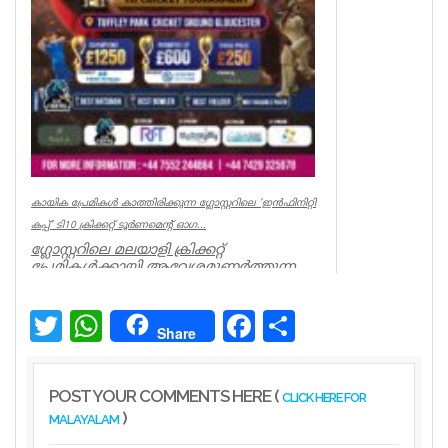
കായിക പ്രേമികള്‍ കാത്തിരിക്കുന്ന ഗ്ലോസ്റ്ററിലെ 'ഇന്‍ഫിനിറ്റി
കപ്പ്' ടി10 ക്രിക്കറ്റ് ടൂര്‍ണമെന്റ് ഓഗ...
ഗ്ലോസ്റ്ററിലെ മലയാളി ക്രിക്കറ്റ്
പ്രേമികള്‍ക്കായി ആവേശമുണര്‍ത്തുന്ന
'ഇന്‍ഫിനിറ്റി കപ്പ് - സീസണ്‍ 3'...
Associations
Twitter
WhatsApp
Facebook
Share
Share
POST YOUR COMMENTS HERE (
CLICK HERE FOR
)
MALAYALAM