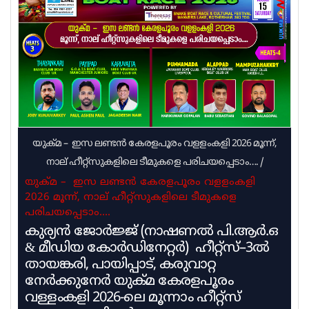
വിശദീകരണം. യുഡിഎഫ് സര്‍ക്കാരും പ്രമോഷന്‍
നടത്തുന്ന നടപടിക്രമം പൂര്‍ത്തിയാക്കിയിട്ടില്ല.
ഇതുമായി ബന്ധപ്പെട്ട നടപടി
പുരോഗമിക്കുന്നുവെന്നാണ് വിദ്യാഭ്യാസ വകുപ്പില്‍
നിന്ന് ലഭിക്കുന്ന വിവരം
യുക്മ – ഇസ ലണ്ടൻ കേരളപൂരം വളളംകളി 2026 മൂന്ന്,
നാല് ഹീറ്റ്സുകളിലെ ടീമുകളെ പരിചയപ്പെടാം….
/
യുക്മ – ഇസ ലണ്ടൻ കേരളപൂരം വളളംകളി
2026 മൂന്ന്, നാല് ഹീറ്റ്സുകളിലെ ടീമുകളെ
പരിചയപ്പെടാം….
കുര്യൻ ജോർജ്ജ് (നാഷണൽ പി.ആർ.ഒ
& മീഡിയ കോർഡിനേറ്റർ) ഹീറ്റ്സ്–3ൽ
തായങ്കരി, പായിപ്പാട്, കരുവാറ്റ
നേർക്കുനേർ യുക്മ കേരളപൂരം
വള്ളംകളി 2026-ലെ മൂന്നാം ഹീറ്റ്സ്