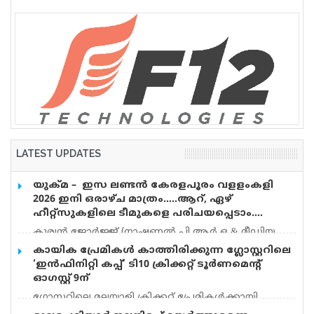
LATEST UPDATES
യുക്മ – ഇസ ലണ്ടൻ കേരളപൂരം വളളംകളി
2026 ഇനി ഒരാഴ്ച മാത്രം…..ആറ്, ഏഴ്
ഹീറ്റ്സുകളിലെ ടീമുകളെ പരിചയപ്പെടാം….
കുര്യൻ ജോർജ്ജ് (നാഷണൽ പി.ആർ.ഒ & മീഡിയ
കോർഡിനേറ്റർ) യുക്മ – ഇസ ലണ്ടൻ കേരളപൂരം
കായിക പ്രേമികള്‍ കാത്തിരിക്കുന്ന ഗ്ലോസ്റ്ററിലെ
വളളംകളി 2026 ഓഗസ്റ്റ് 15 ന് റോഥർഹാമിലെ
‘ഇന്‍ഫിനിറ്റി കപ്പ്’ ടി10 ക്രിക്കറ്റ് ടൂര്‍ണമെന്റ്
മാൻവേഴ്സ് തടാകത്തിൽ അരങ്ങേറുവാൻ
ഓഗസ്റ്റ് 9ന്
ദിവസങ്ങൾ അടുത്ത് വരവെ അതിൻ്റെ ആവേശം
ഗ്ലോസ്റ്ററിലെ മലയാളി ക്രിക്കറ്റ് പ്രേമികള്‍ക്കായി
ഓരോ നിമിഷവും കൂടി വരുമ്പോൾ ഇന്ന് രണ്ടാമത്തെ
ആവേശമുണര്‍ത്തുന്ന ‘ഇന്‍ഫിനിറ്റി കപ്പ് – സീസണ്‍ 3’