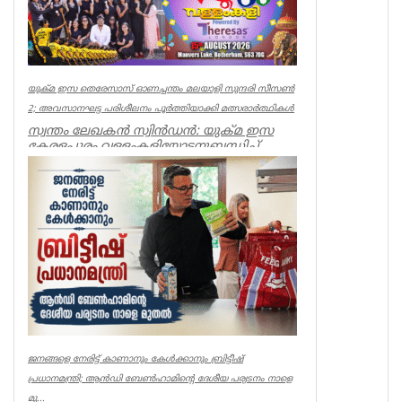
യുക്മ ഇസ തെരേസാസ് ഓണച്ചന്തം മലയാളി സുന്ദരി സീസൺ
2; അവസാനഘട്ട പരിശീലനം പൂർത്തിയാക്കി മത്സരാർത്ഥികൾ
സ്വന്തം ലേഖകൻ സ്വിൻഡൻ: യുക്മ ഇസ
കേരളപ്പൂരം വള്ളംകളിയോടനുബന്ധിച്ച്
ആഗസ്റ്റ് 15ന് റോതർഹാമിലെ മാൻവേ...
uukma
ജനങ്ങളെ നേരിട്ട് കാണാനും കേൾക്കാനും ബ്രിട്ടീഷ്
പ്രധാനമന്ത്രി; ആൻഡി ബേൺഹാമിന്റെ ദേശീയ പര്യടനം നാളെ
മു...