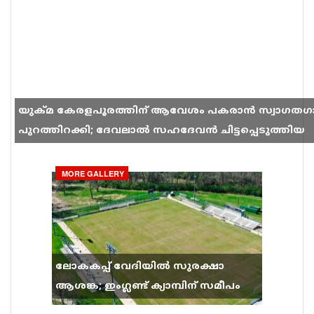
യുക്മ കേരളപൂരത്തിന് ആവേശം പകരാൻ സ്വാഗതഗ
പുറത്തിറക്കി; ദേവലാൽ സഹദേവൻ ചിട്ടപ്പെടുത്തിയ
ഗാനം സോഷ്യൽ മീഡിയയിൽ തരംഗമാകുന്നു
MORE GALLERY
ലോകകപ്പ് വേദിയിൽ സുരക്ഷാ
ആശങ്ക; ഇംഗ്ലണ്ട് ക്യാമ്പിന് സമീപം
വെടിവെപ്പ്, 9 പേർക്ക് പരിക്ക്