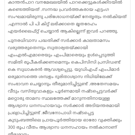
കാന്തൻപാറ വനമേഖലയിൽ പാറക്കെട്ടുകൾക്കിടയിൽ
കണ്ടെത്തിയത് .സന്നദ്ധ പ്രവർത്തകരായ എട്ടംഗ
സംഘമായിരുന്നു പരിശോധനയ്ക്ക് നേതൃത്വം നൽകിയത്
.എന്നാൽ പി പി കിറ്റ് ലഭിക്കാതെ മൃതദേഹം
എയർലൈഫ്റ്റ് ചെയ്യാൻ ആകില്ലെന്ന് ഇവർ പറഞ്ഞു.
പുനരധിവാസ പദ്ധതിക്ക് സർക്കാർ കാലതാമസം
വരുത്തരുതെന്നും സുതാര്യതയ്ക്കായി
എംഎൽഎമാരെയും എംപിമാരെയും ഉൾപ്പെടുത്തി
സമിതി രൂപീകരിക്കണമെന്നും കെപിസിസി പ്രസിഡണ്ട്
കെ സുധാകരൻ ആവശ്യപ്പെട്ടു. യുഡിഎഫ് എംപിമാർ
ഒരുമാസത്തെ ശമ്പളം ദുരിതാശ്വാസ നിധിയിലേക്ക്
സംഭാവന ചെയ്യാനും തീരുമാനിച്ചിട്ടുണ്ട് .അതേസമയം
വീടും വസ്തുവാകളും പൂർണമായി നഷ്ടപ്പെട്ടവർക്ക്
മറ്റൊരു താമസ സ്ഥലത്തേക്ക് മാറുന്നതിനായുള്ള
ആശ്വാസ ധനസഹായവും സർക്കാർ അടിയന്തരമായി
പ്രഖ്യാപിച്ചിട്ടുണ്ട് .ജീവനോപാധി നഷ്ടപ്പെട്ട
കുടുംബത്തിലെ പ്രായപൂർത്തിയായ ഓരോ വ്യക്തിക്കും
300 രൂപ വീതം ആശ്വാസ ധനസഹായം നൽകാനാണ്
തീരുമാനം.