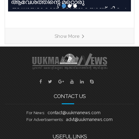
ആവേശത്തിന്റെ മറ്റൊരു
അധ്യായമാകാൻ ഒരുങ്ങുകയാണ്. മികച്ച
പാരമ്പര്യവും പരിശീലന മികവും
വിജയലക്ഷ്യവുമായി മൂന്ന് കരുത്തുറ്റ
ടീമുകളാണ് ഹീറ്റ്സ്–3ൽ നേർക്കുനേർ
Show More
എത്തുന്നത്. തായങ്കരി, പായിപ്പാട്,
കരുവാറ്റ എന്നീ ചരിത്രപ്രസിദ്ധമായ
ചുണ്ടൻവള്ളങ്ങളുടെ പേരിലാണ്
യുകെയിലെ പ്രമുഖ ബോട്ട് ക്ലബ്ബുകൾ
ശക്തി തെളിയിക്കാൻ എത്തുന്നത്.
തായങ്കരി – ബി എം എ ബോട്ട് ക്ലബ്ബ്,
ബാസറ്റ്ലോ
CONTACT US
contact@uukmanews.com
For News:
advt@uukmanews.com
For Advertisements:
USEFUL LINKS