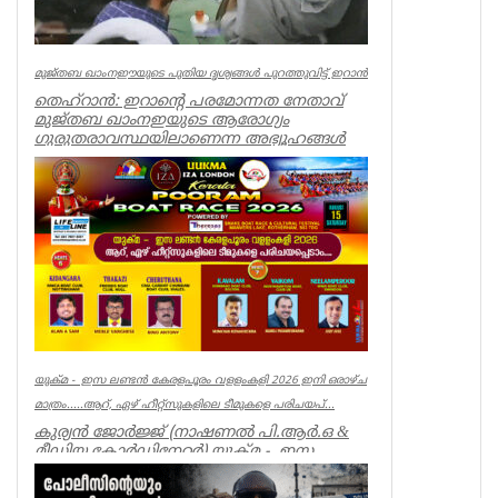
മുജ്തബ ഖാംനഈയുടെ പുതിയ ദൃശ്യങ്ങൾ പുറത്തുവിട്ട് ഇറാൻ
തെഹ്റാൻ: ഇറാന്റെ പരമോന്നത നേതാവ്
മുജ്തബ ഖാംനഇയുടെ ആരോഗ്യം
ഗുരുതരാവസ്ഥയിലാണെന്ന അഭ്യൂഹങ്ങൾ
പരക്കുന്ന...
World
യുക്മ - ഇസ ലണ്ടൻ കേരളപൂരം വളളംകളി 2026 ഇനി ഒരാഴ്ച
മാത്രം.....ആറ്, ഏഴ് ഹീറ്റ്സുകളിലെ ടീമുകളെ പരിചയപ്...
കുര്യൻ ജോർജ്ജ് (നാഷണൽ പി.ആർ.ഒ &
മീഡിയ കോർഡിനേറ്റർ) യുക്മ - ഇസ
ലണ്ടൻ കേരളപൂരം വ...