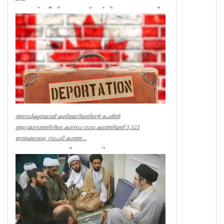
ലണ്ടൻ: ജീവിതച്ചെലവ് വർധിക്കുന്നതുമായി
ബന്ധപ്പെട്ട ജനങ്ങളുടെ ആശങ്കകൾ
നേരിട്ടറിയാനും കേൾക്കാനും ബ്രിട...
UK NEWS
അനധികൃതമായി കുടിയേറിയതിന്റെ പേരിൽ
ആറുമാസത്തിനിടെ കാനഡ നാടു കടത്തിയത് 3,323
ഇന്ത്യക്കാരെ, നടപടി കാത്ത...
ഓട്ടോവ: അനധികൃതമായി
കുടിയേറിയതിന്റെ പേരിൽ
ആറുമാസത്തിനിടെ കാനഡ
നാടുകടത്തിയത് 3,323 ഇന്ത്യക്കാരെ. കാന...
World