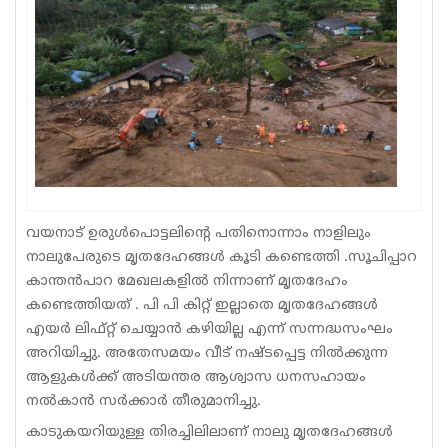
Sports
Jwala
Classifieds
Law
Gallery
വയനാട് ഉരുൾപൊട്ടലിന്റെ പതിനൊന്നാം നാളിലും
നാലുപേരുടെ മൃതദേഹങ്ങൾ കൂടി കണ്ടെത്തി .സൂചിപ്പാറ
കാന്തൻപാറ മേഖലകളിൽ നിന്നാണ് മൃതദേഹം
കണ്ടെത്തിയത് . പി പി കിറ്റ് ഇല്ലാതെ മൃതദേഹങ്ങൾ
എയർ ലിഫ്റ്റ് ചെയ്യാൻ കഴിയില്ല എന്ന് സന്നദ്ധസംഘം
അറിയിച്ചു. അതേസമയം വീട് നഷ്ടപ്പെട്ട നിൽക്കുന്ന
ആളുകൾക്ക് അടിയന്തര ആശ്വാസ ധനസഹായം
നൽകാൻ സർക്കാർ തീരുമാനിച്ചു.
കാടുകയറിയുള്ള തിരച്ചിലിലാണ് നാലു മൃതദേഹങ്ങൾ