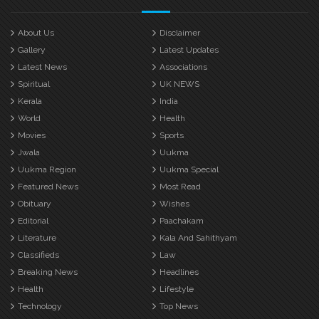
About Us
Disclaimer
Gallery
Latest Updates
Latest News
Associations
Spiritual
UK NEWS
Kerala
India
World
Health
Movies
Sports
Jwala
Uukma
Uukma Region
Uukma Special
Featured News
Most Read
Obituary
Wishes
Editorial
Paachakam
Literature
Kala And Sahithyam
Classifieds
Law
Breaking News
Headlines
Health
Lifestyle
Technology
Top News