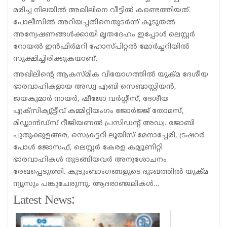
മരിച്ച നിലയില്‍ അഖിലിനെ വീട്ടില്‍ കണ്ടെത്തിയത്.
പോലീസില്‍ അറിയച്ചതിനെതുടര്‍ന്ന് കൂടുതല്‍
അന്വേഷണങ്ങള്‍ക്കായി മൃതദേഹം ഇപ്പോള്‍ ലെസ്റ്റര്‍
റോയല്‍ ഇന്‍ഫിര്‍മറി ഹോസ്പിറ്റല്‍ മോര്‍ച്ചറിയില്‍
സൂക്ഷിച്ചിരിക്കുകയാണ്.
അഖിലിന്റെ ആകസ്മിക വിയോഗത്തില്‍ യുക്മ ദേശീയ
ഭാരവാഹികളായ അഡ്വ എബി സെബാസ്റ്റിയൻ,
ജയകുമാർ നായർ, ഷീജോ വർഗ്ഗീസ്, ദേശീയ
എക്സിക്യു്ട്ടീവ് കമ്മിറ്റിയംഗം ജോർജ്ജ് തോമസ്,
മിഡ്ലാൻഡ്സ് റീജിയണൽ പ്രസിഡന്റ് അഡ്വ. ജോബി
പുതുക്കുളങ്ങര, സെക്രട്ടറി ലൂയിസ് മേനാച്ചേരി, ട്രഷറർ
പോൾ ജോസഫ്, ലെസ്റ്റർ കേരള കമ്യൂണിറ്റി
ഭാരവാഹികൾ തുടങ്ങിയവർ അനുശോചനം
രേഖപ്പെടുത്തി. കുടുംബാംഗങ്ങളുടെ ദുഃഖത്തിൽ യുക്മ
ന്യൂസും പങ്കുചേരുന്നു. ആദരാഞ്ജലികൾ…
Latest News: