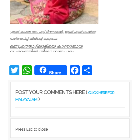
എന്റെ മകനെ താ.. എട്ട് ദിവസമായി, ഇവര്‍ എന്ത് ചെയ്തു;
പ്രതിഷേധിച്ച് ഷിജിന്റെ കുടുംബം
മത്സ്യത്തൊഴിലാളിയെ കാണാതായ
സംഭവത്തില്‍ തിരുവനന്തപുരം
മുതലപ്പൊഴിയില്‍ പ്രതിഷേധം ശക്തം.
കാണാതായ ഷിജിന...
Twitter
WhatsApp
Facebook
Share
Kerala
Share
POST YOUR COMMENTS HERE (
CLICK HERE FOR
)
MALAYALAM
Press Esc to close