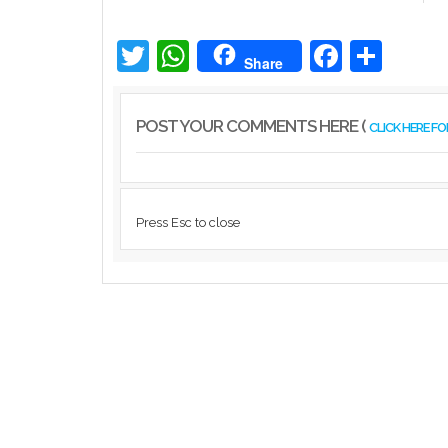
'ഇന്‍ഫിനിറ്റി കപ്പ് - സീസണ്‍ 3'...
Associations
Twitter
WhatsApp
Facebook
Share
Share
POST YOUR COMMENTS HERE (
CLICK HERE F
Press Esc to close