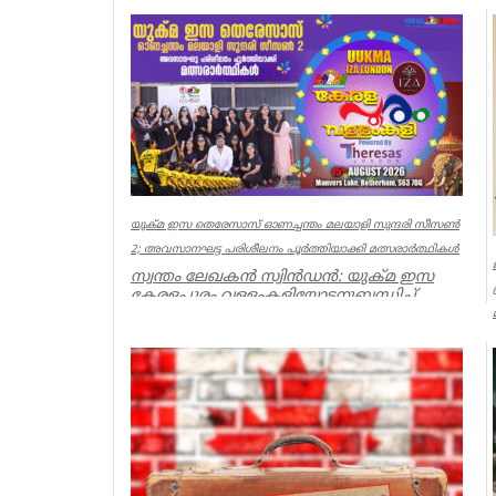
യുക്മ ഇസ തെരേസാസ് ഓണച്ചന്തം മലയാളി സുന്ദരി സീസൺ
2; അവസാനഘട്ട പരിശീലനം പൂർത്തിയാക്കി മത്സരാർത്ഥികൾ
സ്വന്തം ലേഖകൻ സ്വിൻഡൻ: യുക്മ ഇസ
കേരളപ്പൂരം വള്ളംകളിയോടനുബന്ധിച്ച്
ആഗസ്റ്റ് 15ന് റോതർഹാമിലെ മാൻവേ...
uukma