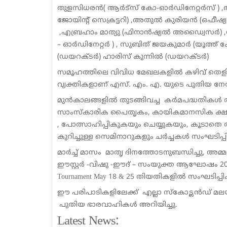
തുളസിധരൻ( ആർട്സ് കോ-ഓര്‍ഡിനേറ്റർസ് ) ,അരു
ജോയിന്റ് സെക്രട്ടറി) ,അതുല്‍ കുരിയൻ (ഒഫ
,എബ്രഹാം മാത്യു (ഫിനാൻഷ്യൽ അഡ്വൈസർ) ,
– ഓർഡിനേറ്റർ ) , സുബിത് ജയകുമാർ (യൂത്ത് ക
(ഡയറക്ടർ) ഹാരിസ് കുന്നില്‍ (ഡയറക്ടർ)
സമൂഹത്തിലെ വിവിധ മേഖലകളിൽ കഴിവ് തെളിയിച
വ്യക്തികളാണ് എസ്. എം. എ. യുടെ പുതിയ നേതൃന
മുൻകാലങ്ങളിൽ തുടങ്ങിവച്ച കർമപദ്ധതികൾ 
സാംസ്‌കാരിക പൈതൃകം, കായികമാനസിക ക്ഷ
, പോത്സാഹിപ്പികുകയും ചെയ്യുകയും, കൂടാത
കുറിച്ചുള്ള സെമിനാറുകളും ചർച്ചകൾ സംഘടിപ്പി
മാർച്ച് മാസം മാതൃ ദിനത്തോടനുബന്ധിച്ചു, അമ
ഈസ്റ്റർ -വിഷു -ഈദ് – സംയുക്ത ആഘോഷം 2025 ഏപ്ര
Tournament May 18 & 25 തിയതികളിൽ സംഘടിപ്പിക്ക
ഈ പരിപാടികളിലേക്ക് എല്ലാ സ്കോട്ലൻഡ് മലയ
പുതിയ ഭാരവാഹികൾ അറിയിച്ചു.
Latest News: