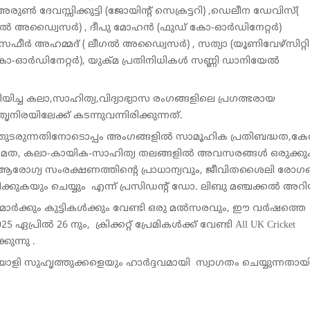
ൺ ദേവസ്സിക്കുട്ടി (ജോയിന്റ് സെക്രട്ടറി) ,ഡെലീന ഡേവിസ്(
ീഷ്യൽ അഡ്വൈസർ) , ദീപു മോഹൻ (ഫുഡ് കോ-ഓര്‍ഡിനേറ്റർ)
സഫീർ അഹമ്മദ് ( ലീഗൽ അഡ്വൈസർ) , സത്യാ (യൂണിവേഴ്സിറ്റ
ോ-ഓര്‍ഡിനേറ്റർ), യുക്മ പ്രതിനിധികള്‍ സണ്ണി ഡാനിയേൽ
്ച കലാ,സാഹിത്യ,വിദ്യാഭ്യാസ രംഗങ്ങളിലെ പ്രഗത്ഭരായ
ിരയിലേക്ക് കടന്നുവന്നിരിക്കുന്നത്.
തുടരുന്നതിനോടൊപ്പം അംഗങ്ങളിൽ സാമൂഹിക പ്രതിബദ്ധത,കേ
മത, കലാ-കായിക-സാഹിത്യ തലങ്ങളിൽ അവസരങ്ങൾ ഒരുക്കു
െ ആരോഗ്യ സംരക്ഷണത്തിന്റെ പ്രാധാന്യവും, ജീവിതശൈലി രോഗ
ക്കുകയും ചെയ്യും എന്ന് പ്രസിഡന്റ്‌ ഡോ. ലിബു മഞ്ചക്കൽ അറിയ
്മമാർക്കും കുട്ടികള്‍ക്കും വേണ്ടി ഒരു മൽസരവും, ഈ വർഷത്ത
ിൽ 26 നും, ക്രിക്കറ്റ് പ്രേമികൾക്ക് വേണ്ടി All UK Cricket
ുന്നു .
ാളി സുഹൃത്തുക്കളെയും ഹാർദ്ദവമായി സ്വാഗതം ചെയ്യുന്നതായ