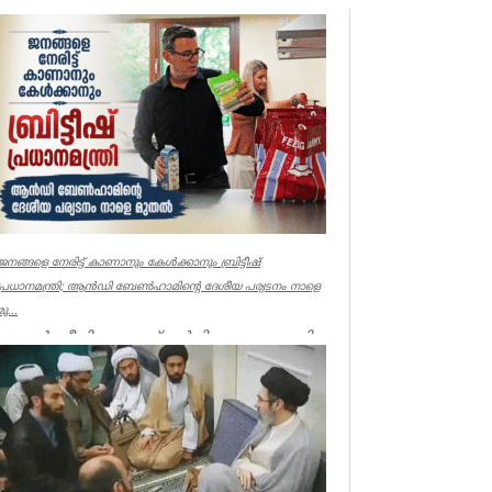
ജനങ്ങളെ നേരിട്ട് കാണാനും കേൾക്കാനും ബ്രിട്ടീഷ്
പ്രധാനമന്ത്രി; ആൻഡി ബേൺഹാമിന്റെ ദേശീയ പര്യടനം നാളെ
മു...
ലണ്ടൻ: ജീവിതച്ചെലവ് വർധിക്കുന്നതുമായി
ബന്ധപ്പെട്ട ജനങ്ങളുടെ ആശങ്കകൾ
നേരിട്ടറിയാനും കേൾക്കാനും ബ്രിട...
UK NEWS