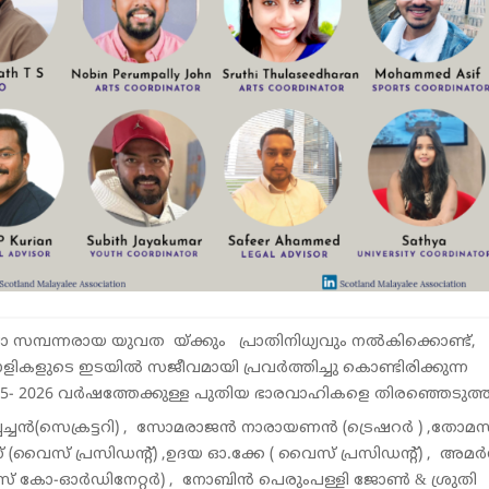
 സമ്പന്നരായ യുവത യ്ക്കും പ്രാതിനിധ്യവും നല്‍കിക്കൊണ്ട്,
ികളുടെ ഇടയിൽ സജീവമായി പ്രവര്‍ത്തിച്ചു കൊണ്ടിരിക്കുന്ന
5- 2026 വര്‍ഷത്തേക്കുള്ള പുതിയ ഭാരവാഹികളെ തിരഞ്ഞെടുത്ത
്പച്ചൻ(സെക്രട്ടറി) , സോമരാജന്‍ നാരായണന്‍ (ട്രെഷറർ ) ,തോമസ
ൈസ് പ്രസിഡന്റ്) ,ഉദയ ഓ.ക്കേ ( വൈസ് പ്രസിഡന്റ്) , അമര്‍
ർട്സ് കോ-ഓർഡിനേറ്റർ) , നോബിൻ പെരുംപള്ളി ജോൺ & ശ്രുതി