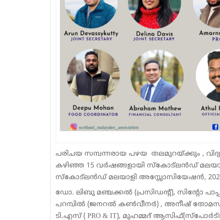
പരിചയ സമ്പന്നരായ പഴയ തലമുറയ്ക്കും , വിദ്യാ
കഴിഞ്ഞ 15 വർഷങ്ങളായി സ്‌കോട്‌ലന്‍ഡ് മലയാള
സ്‌കോട്‌ലന്‍ഡ് മലയാളി അസ്സോസിയേഷന്‍, 202
ഡോ. ലിബു മഞ്ചക്കൽ (പ്രസിഡന്റ്), സിന്റോ പാപ
പറമ്പില്‍ (ജനറൽ കൺവീനർ) , അനീഷ് തോമസ് (വ
ടി.എസ് ( PRO & IT), മുഹമ്മദ് ആസിഫ്(സ്പോ