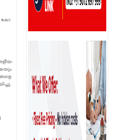
ി കോ
രളീയ-
കയും
ങ്ങളെ
ിച്ചു.
െ
ി