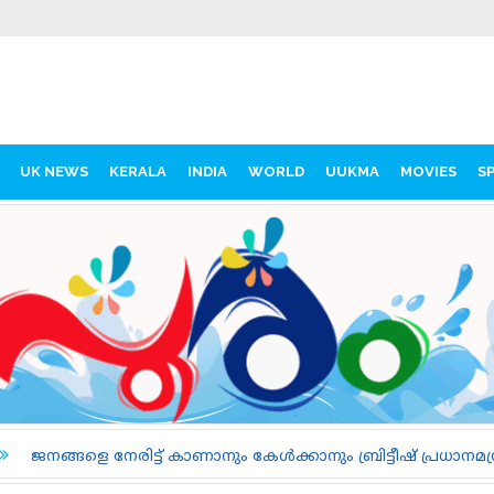
UK NEWS
KERALA
INDIA
WORLD
UUKMA
MOVIES
S
 കാണാനും കേൾക്കാനും ബ്രിട്ടീഷ് പ്രധാനമന്ത്രി; ആൻഡി ബേൺ