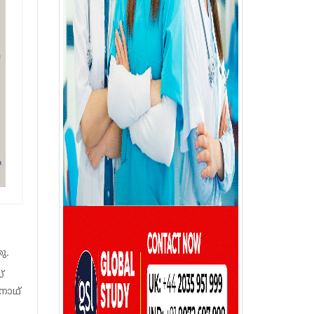
ു.
്
നാഥ്