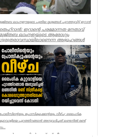
മുജ്തബ ഖാംനഈയുടെ പുതിയ ദൃശ്യങ്ങൾ പുറത്തുവിട്ട് ഇറാൻ
തെഹ്റാൻ: ഇറാന്റെ പരമോന്നത നേതാവ്
മുജ്തബ ഖാംനഇയുടെ ആരോഗ്യം
ഗുരുതരാവസ്ഥയിലാണെന്ന അഭ്യൂഹങ്ങൾ
പരക്കുന്ന...
World
പോലീസിന്റെയും പ്രോസിക്യൂഷന്റെയും വീഴ്ച; ലൈംഗിക
കുറ്റവാളിയെ പുറത്തിറങ്ങാൻ അനുവദിച്ചത് ലണ്ടനിൽ രണ്ട്
സ...
ലണ്ടൻ: ലണ്ടനിൽ രണ്ട് സ്ത്രീകളെ