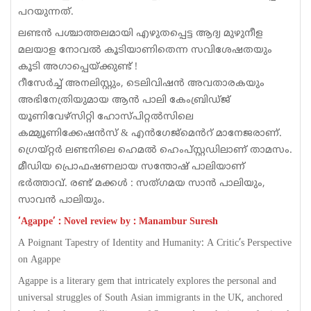
പറയുന്നത്.
ലണ്ടൻ പശ്ചാത്തലമായി എഴുതപ്പെട്ട ആദ്യ മുഴുനീള
മലയാള നോവൽ കൂടിയാണിതെന്ന സവിശേഷതയും
കൂടി അഗാപ്പെയ്ക്കുണ്ട് !
റീസേർച്ച് അനലിസ്റ്റും, ടെലിവിഷൻ അവതാരകയും
അഭിനേത്രിയുമായ ആൻ പാലി കേംബ്രിഡ്ജ്
യൂണിവേഴ്സിറ്റി ഹോസ്പിറ്റൽസിലെ
കമ്മ്യൂണിക്കേഷൻസ്‌ & എൻഗേജ്മെൻറ് മാനേജരാണ്.
ഗ്രെയ്റ്റർ ലണ്ടനിലെ ഹെമൽ ഹെംപ്സ്റ്റഡിലാണ് താമസം.
മീഡിയ പ്രൊഫഷണലായ സന്തോഷ് പാലിയാണ്
ഭർത്താവ്. രണ്ട് മക്കൾ : സത്ഗമയ സാൻ പാലിയും,
സാവൻ പാലിയും.
‘Agappe’ : Novel review by : Manambur Suresh
A Poignant Tapestry of Identity and Humanity: A Critic’s Perspective
on Agappe
Agappe is a literary gem that intricately explores the personal and
universal struggles of South Asian immigrants in the UK, anchored