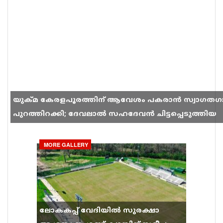
യുക്മ കേരളപൂരത്തിന് ആവേശം പകരാൻ സ്വാഗതഗ
പുറത്തിറക്കി; ദേവലാൽ സഹദേവൻ ചിട്ടപ്പെടുത്തിയ
ഗാനം സോഷ്യൽ മീഡിയയിൽ തരംഗമാകുന്നു
MORE GALLERY
ലോകകപ്പ് വേദിയിൽ സുരക്ഷാ