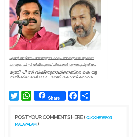
മുതലപ്പൊഴിയില്‍ പ്രതിഷേധം ശക്തം.
കാണാതായ ഷിജിന...
Kerala
എന്റെ നാട്ടിലെ പാവങ്ങളുടെ കാര്യം ഞാനല്ലാതെ ആരാണ്
പറയുക, പി സി വിഷ്‌ണുനാഥ് ചിത്രങ്ങൾ പുറത്തുവിട്ടത് ജ...
മന്ത്രി പി സി വിഷ്ണുനാഥിനെതിരെ കെ യു
ജനീഷ്കുമാർ MLA. മന്ത്രി കോന്നിക്കാരെ
അവഗണിച്ചു. മന്ത്രി പി സി ...
Kerala
Twitter
WhatsApp
Facebook
Share
Share
POST YOUR COMMENTS HERE (
CLICK HERE FOR
)
MALAYALAM