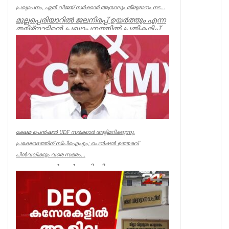
പ്രഖ്യാപനം, ഏത് വിജയ് സർക്കാർ ആയാലും തീരുമാനം നട...
മുല്ലപ്പെരിയാറിൽ ജലനിരപ്പ് ഉയർത്തും എന്ന
തമിഴ്നാടിന്റെ പ്രഖ്യാപനത്തിൽ പ്രതികരിച്ച്
മുൻമന്ത്രി എം എം...
Kerala
ക്ഷേമ പെൻഷൻ UDF സർക്കാർ അട്ടിമറിക്കുന്നു,
പ്രക്ഷോഭത്തിന് സിപിഐഎം; പെൻഷൻ ഉത്തരവ്
പിൻവലിക്കും വരെ സമരം...
ക്ഷേമ പെൻഷൻ അട്ടിമറിക്കാനുള്ള ബോധ
പൂർവമായ ശ്രമമാണ് യു ഡി എഫ് സർക്കാർ
നടത്തുന്നതെന്ന് സിപിഐഎം സംസ്ഥാ...
Kerala