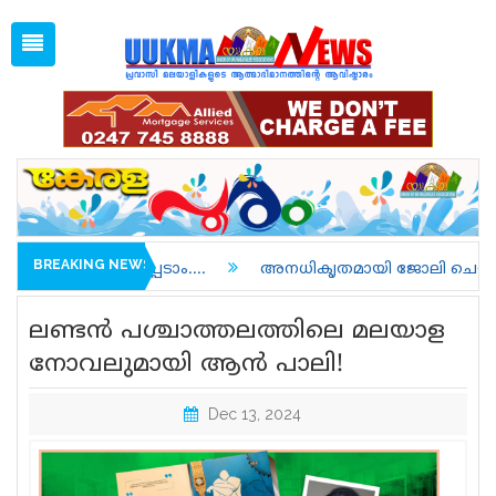
Fri, Aug 7, 2026
02:15 PM
Open
1 GBP =
128.06
Menu
Home
Latest News
Associations
Spiritual
UK NEWS
BREAKING NEWS
ാം....
അനധികൃതമായി ജോലി ചെയ്തതിന് അറസ്റ്റിലാവുക
Kerala
ലണ്ടൻ പശ്ചാത്തലത്തിലെ മലയാള
India
നോവലുമായി ആൻ പാലി!
World
Dec 13, 2024
uukma
Movies