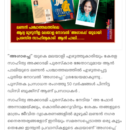
Sports
Jwala
Classifieds
Law
Gallery
”അഗാപ്പെ”
യുകെ മലയാളി എഴുത്തുകാരിയും കേരള
സാഹിത്യ അക്കാദമി പുരസ്‌കാര ജേതാവുമായ ആൻ
പാലിയുടെ ലണ്ടൻ പശ്ചാത്തലത്തിൽ എഴുതപ്പെട്ട
പുതിയ നോവൽ ‘അഗാപ്പെ ‘ ശ്രദ്ധേയമാകുന്നു .
പുസ്തക പ്രസാധന രംഗത്തു 50 വർഷങ്ങൾ പിന്നിട്ട
ഡിസി ബുക്ക്സ് ആണ് പ്രസാധകർ .
സാഹിത്യ അക്കാദമി പുരസ്കാരം നേടിയ ‘ അ ഫോർ
അന്നാമ്മയ്ക്കും, കൊതിക്കെറുവിനും ശേഷം തങ്ങളുടെ
മാത്രം ജീവിത വ്യാകരണങ്ങളിൽ മുഴുകി ലണ്ടൻ നഗര
നൈരന്തര്യങ്ങളോട് ഇനിയും സമരസപ്പെടാത്ത ഒരു കൂട്ടം
തെക്കേ ഇന്ത്യൻ പ്രവാസികളുടെ കഥയാണ് ‘അഗാപ്പെ’