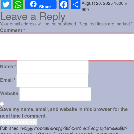
Posted
Full
August 20, 2025
1600 ×
Twitter
WhatsApp
Facebook
Share
Share
on
size
900
Leave a Reply
Your email address will not be published.
Required fields are marked
*
Comment
*
Name
*
Email
*
Website
Save my name, email, and website in this browser for the
next time I comment.
Post
Published in
യുക്മ സൗത്ത് വെസ്റ്റ് റീജിയൺ ക്രിക്കറ്റ് ടൂർണമെന്റിന്
ആവേശകരമായ പരിസമാപ്തി; റോയൽ ഡെവൺ ചാമ്പ്യന്മാർ,