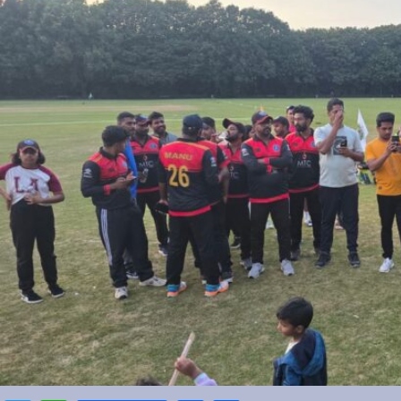
Sports
Jwala
Classifieds
Law
Gallery