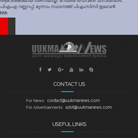
navigation
പിഎംഎ റണ്ണറപ്പ്, മൂന്നാം സ്ഥാനത്ത് പിഎംസിസി ഇലവൻ
hhh
CONTACT US
contact@uukmanews.com
For News:
advt@uukmanews.com
For Advertisements:
USEFUL LINKS