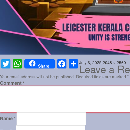
Posted
Full
July 6, 2025
2048 × 2560
Twitter
WhatsApp
Facebook
Share
Leave a Re
Share
on
size
Your email address will not be published.
Required fields are marked
*
Comment
*
Name
*