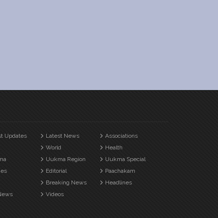
st Updates
Latest News
Associations
World
Health
ma
Uukma Region
Uukma Special
es
Editorial
Paachakam
Breaking News
Headlines
News
Videos