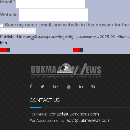
Email
*
Website
Save my name, email, and website in this browser for the
Post
Published in
ലെസ്റ്റർ കേരള കമ്മ്യൂണിറ്റി കലോത്സവം 2025-26 വിജ
navigation
hhh
CONTACT US
contact@uukmanews.com
For News:
advt@uukmanews.com
For Advertisements: