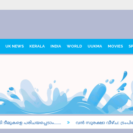
UK NEWS
KERALA
INDIA
WORLD
UUKMA
MOVIES
S
രിചയപ്പെടാം......
വൻ സുരക്ഷാ വീഴ്ച: ട്രംപിന്റെ മറൈൻ