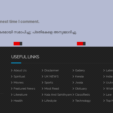
 next time I comment.
യകരമായി സമാപിച്ചു; പ്രതിഭകളെ അനുമോദിച്ചു.
USEFUL LINKS
About Us
Disclaimer
Gallery
Late
Spiritual
UK NEWS
Kerala
India
Movies
Sports
Jwala
Uuk
Featured News
Most Read
Obituary
Wish
Literature
Kala And Sahithyam
Classifieds
Law
Health
Lifestyle
Technology
Top 