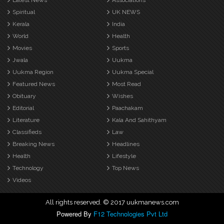
Latest News
Associations
Spiritual
UK NEWS
Kerala
India
World
Health
Movies
Sports
Jwala
Uukma
Uukma Region
Uukma Special
Featured News
Most Read
Obituary
Wishes
Editorial
Paachakam
Literature
Kala And Sahithyam
Classifieds
Law
Breaking News
Headlines
Health
Lifestyle
Technology
Top News
Videos
All rights reserved. © 2017 uukmanews.com
Powered By
F12 Technologies Pvt Ltd