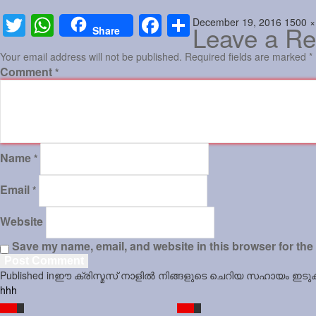
Posted
Full
December 19, 2016
1500 ×
Twitter
WhatsApp
Facebook
Share
Leave a Re
Share
on
size
Your email address will not be published.
Required fields are marked
*
Comment
*
Name
*
Email
*
Website
Save my name, email, and website in this browser for the
Post
Published in
ഈ ക്രിസ്മസ് നാളില്‍ നിങ്ങളുടെ ചെറിയ സഹായം ഇടുക്കിജ
navigation
hhh