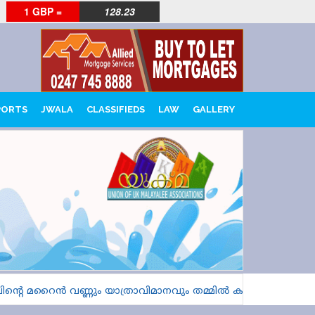
1 GBP =
128.23
PORTS
JWALA
CLASSIFIEDS
LAW
GALLERY
റെ മറൈൻ വണ്ണും യാത്രാവിമാനവും തമ്മിൽ കൂട്ടിയിടിക്കാതെ പ