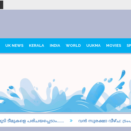
UK NEWS
KERALA
INDIA
WORLD
UUKMA
MOVIES
S
മുകളെ പരിചയപ്പെടാം......
വൻ സുരക്ഷാ വീഴ്ച: ട്രംപിന്