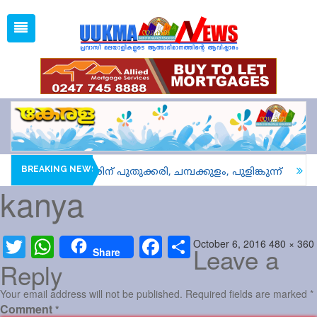
Wed, Aug 5, 2026
11:10 PM
Open
1 GBP =
128.07
Menu
Home
Latest News
Associations
Spiritual
UK NEWS
BREAKING NEWS
ിൽ ആവേശപ്പോരിന് പുതുക്കരി, ചമ്പക്കുളം, പുളിങ്കുന്ന്
1
kanya
Kerala
India
Posted
Full
October 6, 2016
480 × 360
Twitter
WhatsApp
Facebook
Share
Leave a
Share
World
on
size
Reply
uukma
Your email address will not be published.
Required fields are marked
*
Comment
*
Movies