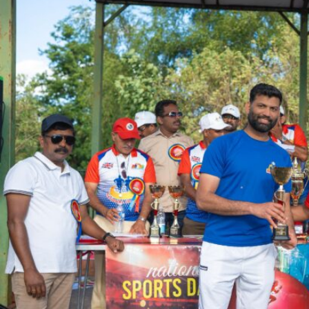
Sports
Jwala
Classifieds
Law
Gallery