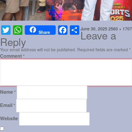
Posted
Full
June 30, 2025
2560 × 1707
Twitter
WhatsApp
Facebook
Share
Leave a
Share
on
size
Reply
Your email address will not be published.
Required fields are marked
*
Comment
*
Name
*
Email
*
Website