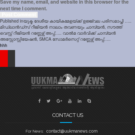
Save my name, email, and website in this browser for the
next time I comment.
Post
Published in
യുക്മ ദേശീയ കായികമേളയ്ക്ക് ഉജ്ജ്വല പരിസമാപ്തി …..
navigation
മിഡ്ലാൻഡ്സ് റീജിയൻ നാലാം തവണയും ചാമ്പ്യൻ, സൗത്ത്
വെസ്റ്റ് റീജിയൻ റണ്ണേഴ്സ് അപ്പ്….. വാൽമ വാർവിക്ക് ചാമ്പ്യൻ
അസ്സോസ്സിയേഷൻ, SMCA സോമർസെറ്റ് റണ്ണേഴ്സ് അപ്പ്…..
hhh
CONTACT US
contact@uukmanews.com
For News: