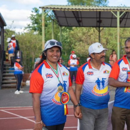
Sports
Jwala
Classifieds
Law
Gallery