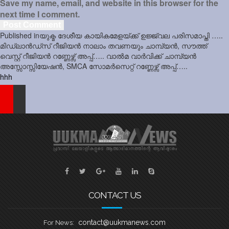
Save my name, email, and website in this browser for the
next time I comment.
Post
Published in
യുക്മ ദേശീയ കായികമേളയ്ക്ക് ഉജ്ജ്വല പരിസമാപ്തി …..
navigation
മിഡ്ലാൻഡ്സ് റീജിയൻ നാലാം തവണയും ചാമ്പ്യൻ, സൗത്ത്
വെസ്റ്റ് റീജിയൻ റണ്ണേഴ്സ് അപ്പ്….. വാൽമ വാർവിക്ക് ചാമ്പ്യൻ
അസ്സോസ്സിയേഷൻ, SMCA സോമർസെറ്റ് റണ്ണേഴ്സ് അപ്പ്…..
hhh
CONTACT US
contact@uukmanews.com
For News: