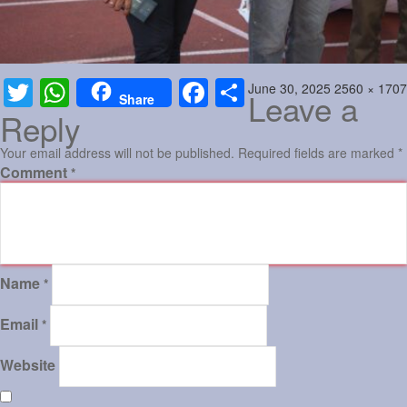
Posted
Full
June 30, 2025
2560 × 1707
Twitter
WhatsApp
Facebook
Share
Leave a
Share
on
size
Reply
Your email address will not be published.
Required fields are marked
*
Comment
*
Name
*
Email
*
Website