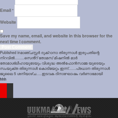
Email
*
Website
Save my name, email, and website in this browser for the
next time I comment.
Post
Published in
മാഞ്ചസ്റ്റർ ദുക്റാനാ തിരുന്നാൾ ഇരുപതിന്റെ
navigation
നിറവിൽ……..സെൻ്റ് തോമസ് മിഷനിൽ മാർ
തോമാശ്ലീഹായുടേയും വിശുദ്ധ അൽഫോൻസാമ്മ യുടെയും
സംയുക്ത തിരുന്നാൾ കൊടിയേറ്റം ഇന്ന്……പ്രധാന തിരുന്നാൾ
ജൂലൈ 5 ശനിയാഴ്ച…..ഇടവക ദിനാഘോഷം വർണാഭമായി
hhh