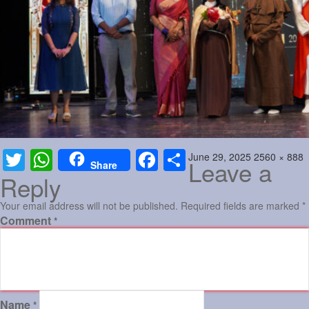
Sports
Jwala
Classifieds
Law
Gallery
Posted
Full
June 29, 2025
2560 × 888
Twitter
WhatsApp
Facebook
Share
Leave a
Share
on
size
Reply
Your email address will not be published.
Required fields are marked
*
Comment
*
Name
*