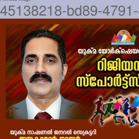
45138218-bd89-4791-