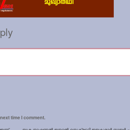
ply
 next time I comment.
സ് ഇന്ന്……… യുക്മ നാഷണൽ ജനറൽ സെക്രട്ടറി ജയകുമാർ നായർ ഫ