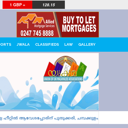
1 GBP =
128.15
PORTS
JWALA
CLASSIFIEDS
LAW
GALLERY
ിൽ ആവേശപ്പോരിന് പുതുക്കരി, ചമ്പക്കുളം, പുളിങ്കുന്ന്
18