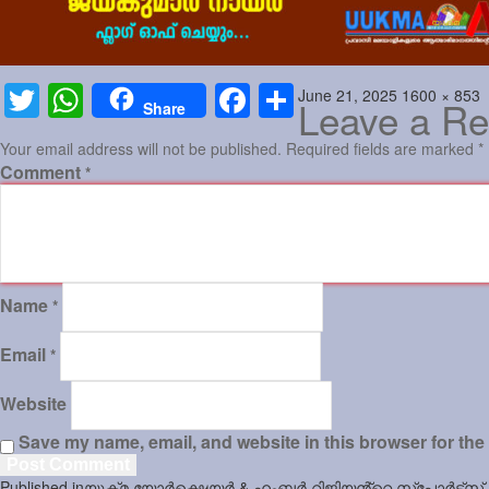
Posted
Full
June 21, 2025
1600 × 853
Twitter
WhatsApp
Facebook
Share
Leave a Re
Share
on
size
Your email address will not be published.
Required fields are marked
*
Comment
*
Name
*
Email
*
Website
Save my name, email, and website in this browser for the
Post
Published in
യുക്‌മ യോർക്ഷെയർ & ഹംബർ റിജിയൻ്റെ സ്പോർട്ട്