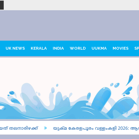
UK NEWS
KERALA
INDIA
WORLD
UUKMA
MOVIES
S
തലനാരിഴക്ക്
യുക്മ കേരളപൂരം വള്ളംകളി 2026: ആദ്യ ഹീറ്റ