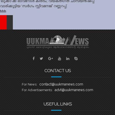
navigation
‘ലൂക്കാ’ക്ക് ഓവറോൾ കിരീടം; വ്യക്തിഗത ചാമ്പ്യൻഷിപ്പ്
വാരിക്കൂട്ടിയ ‘സർഗം സ്റ്റീവനേജ്’ റണ്ണറപ്പ്.
hhh
CONTACT US
contact@uukmanews.com
For News:
advt@uukmanews.com
For Advertisements:
USEFUL LINKS