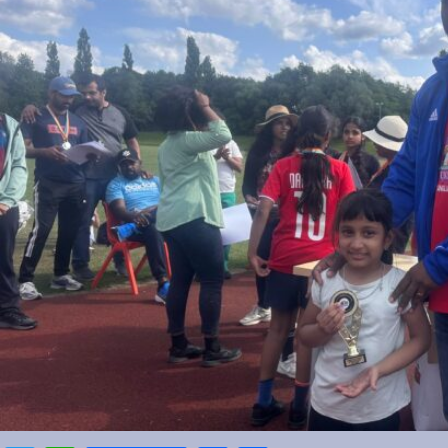
Sports
Jwala
Classifieds
Law
Gallery