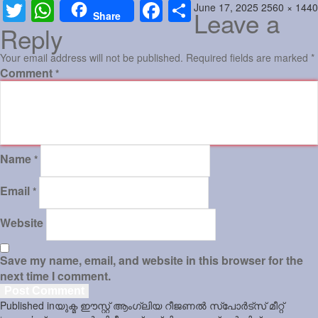
Posted
Full
June 17, 2025
2560 × 1440
Twitter
WhatsApp
Facebook
Share
Leave a
Share
on
size
Reply
Your email address will not be published.
Required fields are marked
*
Comment
*
Name
*
Email
*
Website
Save my name, email, and website in this browser for the
next time I comment.
Post
Published in
യുക്മ ഈസ്റ്റ് ആംഗ്ലിയ റീജണൽ സ്പോർട്സ് മീറ്റ്