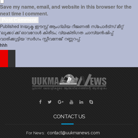
Save my name, email, and website in this browser for the
next time I comment.
Post
Published in
യുക്മ ഈസ്റ്റ് ആംഗ്ലിയ റീജണൽ സ്പോർട്സ് മീറ്റ്
navigation
‘ലൂക്കാ’ക്ക് ഓവറോൾ കിരീടം; വ്യക്തിഗത ചാമ്പ്യൻഷിപ്പ്
വാരിക്കൂട്ടിയ ‘സർഗം സ്റ്റീവനേജ്’ റണ്ണറപ്പ്.
hhh
CONTACT US
contact@uukmanews.com
For News: