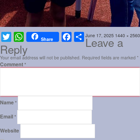
Posted
Full
June 17, 2025
1440 × 2560
Twitter
WhatsApp
Facebook
Share
Leave a
Share
on
size
Reply
Your email address will not be published.
Required fields are marked
*
Comment
*
Name
*
Email
*
Website