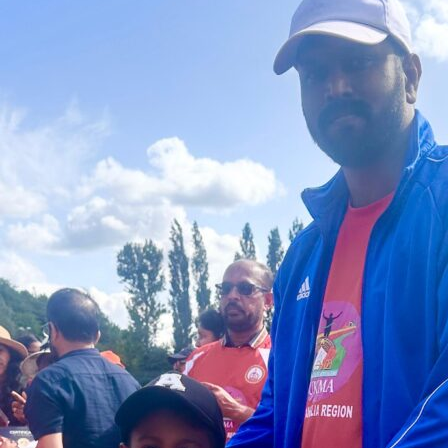
Sports
Jwala
Classifieds
Law
Gallery