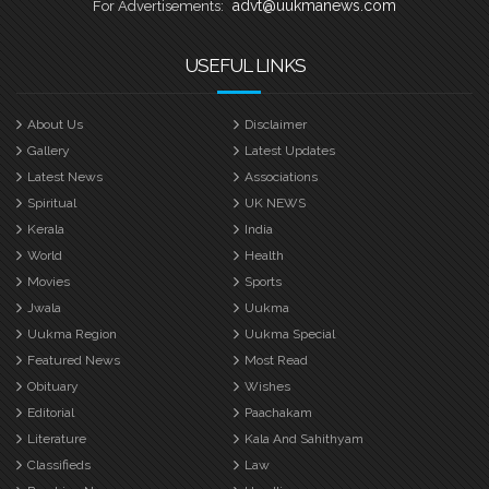
advt@uukmanews.com
For Advertisements:
USEFUL LINKS
About Us
Disclaimer
Gallery
Latest Updates
Latest News
Associations
Spiritual
UK NEWS
Kerala
India
World
Health
Movies
Sports
Jwala
Uukma
Uukma Region
Uukma Special
Featured News
Most Read
Obituary
Wishes
Editorial
Paachakam
Literature
Kala And Sahithyam
Classifieds
Law