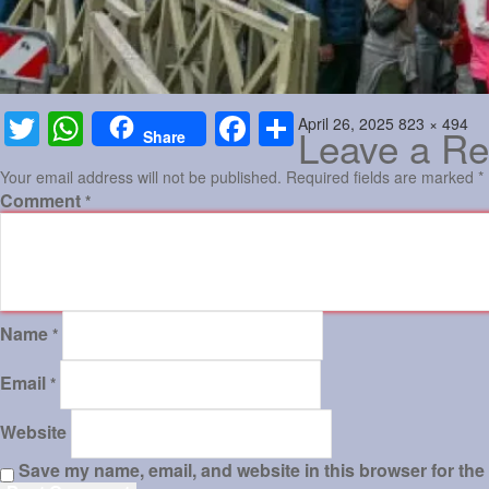
Posted
Full
April 26, 2025
823 × 494
Twitter
WhatsApp
Facebook
Share
Leave a Re
Share
on
size
Your email address will not be published.
Required fields are marked
*
Comment
*
Name
*
Email
*
Website
Save my name, email, and website in this browser for the