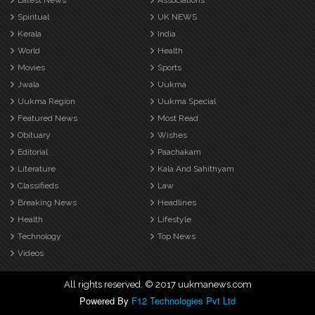
Latest News
Associations
Spiritual
UK NEWS
Kerala
India
World
Health
Movies
Sports
Jwala
Uukma
Uukma Region
Uukma Special
Featured News
Most Read
Obituary
Wishes
Editorial
Paachakam
Literature
Kala And Sahithyam
Classifieds
Law
Breaking News
Headlines
Health
Lifestyle
Technology
Top News
Videos
All rights reserved. © 2017 uukmanews.com
Powered By
F12 Technologies Pvt Ltd