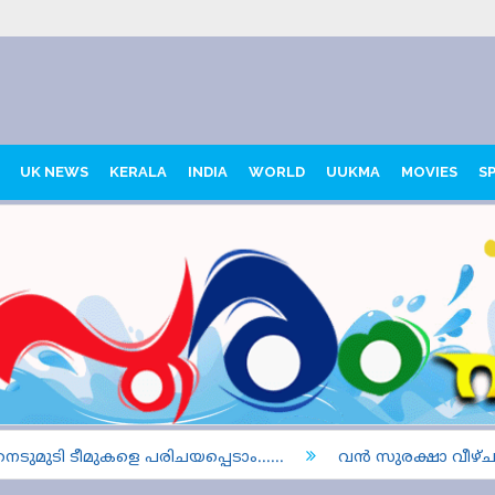
UK NEWS
KERALA
INDIA
WORLD
UUKMA
MOVIES
S
മുടി ടീമുകളെ പരിചയപ്പെടാം......
വൻ സുരക്ഷാ വീഴ്ച: ട