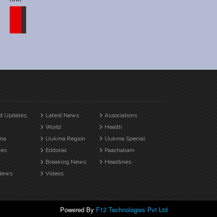
st Updates
Latest News
Associations
World
Health
ma
Uukma Region
Uukma Special
es
Editorial
Paachakam
Breaking News
Headlines
News
Videos
Powered By
F12 Technologies Pvt Ltd