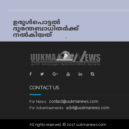
ഉരുൾപൊട്ടൽ
ദുരന്തബാധിതർക്ക്
നൽകിയത്
പുഴുവരിച്ച അരി,
ഒന്നിനും കൊള്ളാത്ത
റവ, മാവ്‌…!
പ്രതിഷേധം
CONTACT US
contact@uukmanews.com
For News:
advt@uukmanews.com
For Advertisements:
All rights reserved. © 2017 uukmanews.com