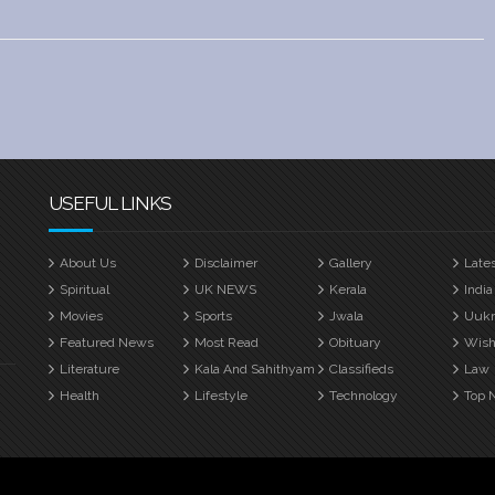
USEFUL LINKS
About Us
Disclaimer
Gallery
Late
Spiritual
UK NEWS
Kerala
India
Movies
Sports
Jwala
Uuk
Featured News
Most Read
Obituary
Wish
Literature
Kala And Sahithyam
Classifieds
Law
Health
Lifestyle
Technology
Top 