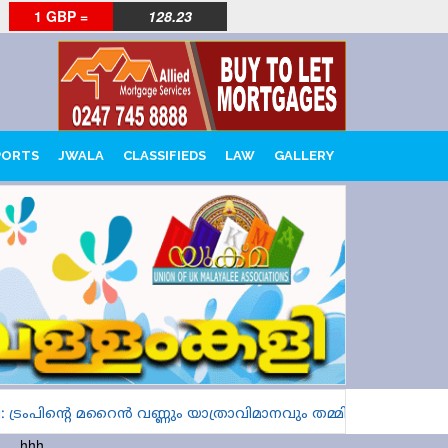
1 GBP =
128.23
PORTS
JWALA
CLASSIFIEDS
LAW
GALLERY
്രംപിന്റെ മറൈൻ വണ്ണും യാത്രാവിമാനവും തമ്മിൽ കൂട്ടിയിടിക
hhh