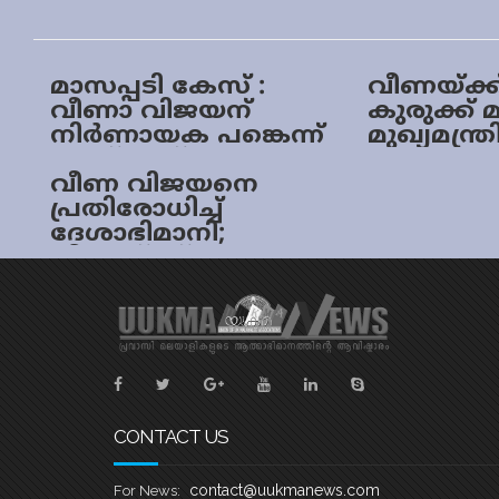
മാസപ്പടി കേസ് :
വീണയ്ക്
വീണാ വിജയന്
കുരുക്ക് മ
നിര്‍ണായക പങ്കെന്ന്
മുഖ്യമന്ത്
എസ്എഫ്‌ഐഒ
മകൾക്ക
അന്വേഷണ റിപ്പോര്‍ട്ട്
വീണ വിജയനെ
ഡിയും
പ്രതിരോധിച്ച്
കേസെടുക്
ദേശാഭിമാനി;
റിപ്പോർട്ട്
വീണയ്ക്ക്
സാമാന്യനീതി
നിഷേധിക്കപ്പെട്ടു
എന്ന്
എഡിറ്റോറിയൽ
CONTACT US
contact@uukmanews.com
For News: