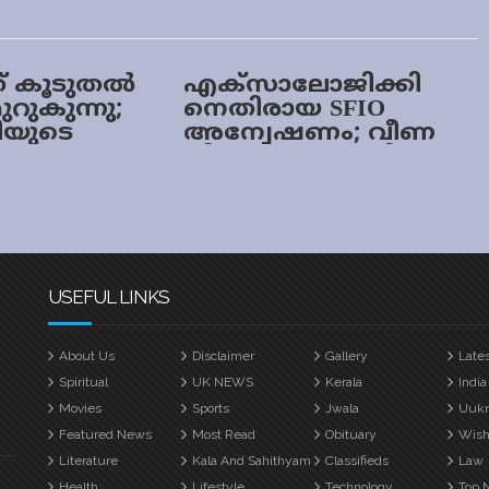
ക് കൂടുതൽ
എക്‌സാലോജിക്കി
ുറുകുന്നു;
നെതിരായ SFIO
രിയുടെ
അന്വേഷണം; വീണ
െതിരെ ഇ
വിജയൻ നൽകിയ
ഹർജി ഇന്ന്
കുമെന്ന്
കർണാടക
ഹൈക്കോടതി
പരിഗണിക്കില്ല
USEFUL LINKS
About Us
Disclaimer
Gallery
Late
Spiritual
UK NEWS
Kerala
India
Movies
Sports
Jwala
Uuk
Featured News
Most Read
Obituary
Wish
Literature
Kala And Sahithyam
Classifieds
Law
Health
Lifestyle
Technology
Top 