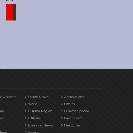
st Updates
Latest News
Associations
World
Health
ma
Uukma Region
Uukma Special
es
Editorial
Paachakam
Breaking News
Headlines
News
Videos