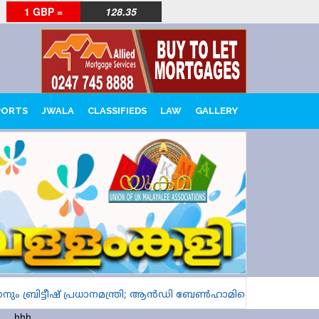
1 GBP =
128.35
PORTS
JWALA
CLASSIFIEDS
LAW
GALLERY
ം ബ്രിട്ടീഷ് പ്രധാനമന്ത്രി; ആൻഡി ബേൺഹാമിന്റെ ദേശീയ പര്യ
hhh