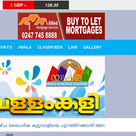
1 GBP =
128.35
PORTS
JWALA
CLASSIFIEDS
LAW
GALLERY
; ലൈംഗിക കുറ്റവാളിയെ പുറത്തിറങ്ങാൻ അനുവദിച്ചത് ലണ്ടനിൽ 
hhh