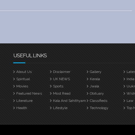
USEFUL LINKS
About Us
Disclaimer
Gallery
Late
Spiritual
UK NEWS
Kerala
India
Movies
Sports
Jwala
Uuk
Featured News
Most Read
Obituary
Wish
Literature
Kala And Sahithyam
Classifieds
Law
Health
Lifestyle
Technology
Top 