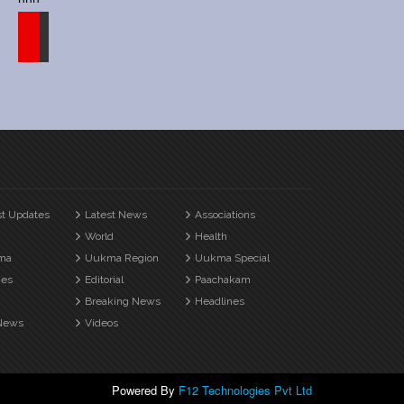
st Updates
Latest News
Associations
World
Health
ma
Uukma Region
Uukma Special
es
Editorial
Paachakam
Breaking News
Headlines
News
Videos
Powered By
F12 Technologies Pvt Ltd