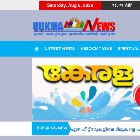
Saturday, Aug 8, 2026
11:41 AM
LATEST NEWS
ASSOCIATIONS
SPIRITUAL
BREAKING NEWS
ി ഒരാഴ്ച മാത്രം.....ആറ്, ഏഴ് ഹീറ്റ്സുകളിലെ ടീമുകളെ പരിചയ