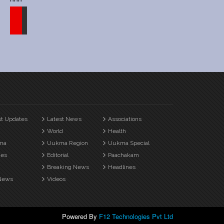
st Updates
Latest News
Associations
World
Health
ma
Uukma Region
Uukma Special
es
Editorial
Paachakam
Breaking News
Headlines
News
Videos
Powered By
F12 Technologies Pvt Ltd