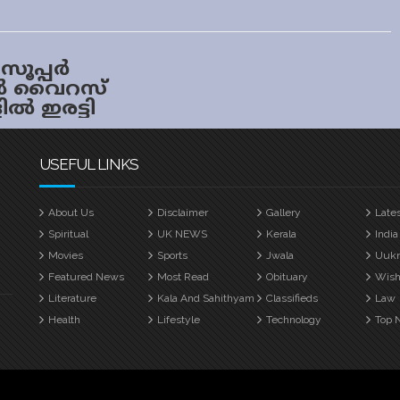
സൂപ്പർ
യിൻ വൈറസ്
ൽ ഇരട്ടി
;
ംഗ് ഡേ
USEFUL LINKS
ത്ത്
ഡും
About Us
Disclaimer
Gallery
Late
ം ഉൾപ്പെടെ
Spiritual
UK NEWS
Kerala
India
Movies
Sports
Jwala
Uuk
്ങൾ
Featured News
Most Read
Obituary
Wish
ണ
Literature
Kala And Sahithyam
Classifieds
Law
ഡൗണിലേ
 സൂചന
Health
Lifestyle
Technology
Top 