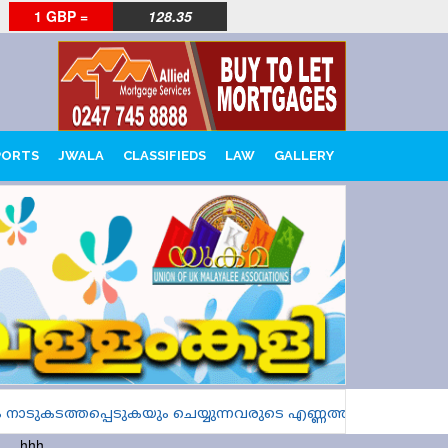
1 GBP =
128.35
PORTS
JWALA
CLASSIFIEDS
LAW
GALLERY
ടുകടത്തപ്പെടുകയും ചെയ്യുന്നവരുടെ എണ്ണത്തിൽ വൻ വർധന
hhh