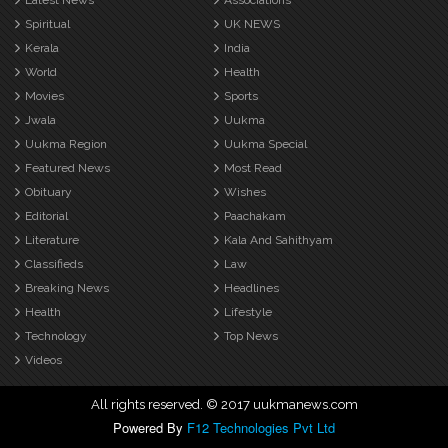
Latest News
Associations
Spiritual
UK NEWS
Kerala
India
World
Health
Movies
Sports
Jwala
Uukma
Uukma Region
Uukma Special
Featured News
Most Read
Obituary
Wishes
Editorial
Paachakam
Literature
Kala And Sahithyam
Classifieds
Law
Breaking News
Headlines
Health
Lifestyle
Technology
Top News
Videos
All rights reserved. © 2017 uukmanews.com
Powered By
F12 Technologies Pvt Ltd