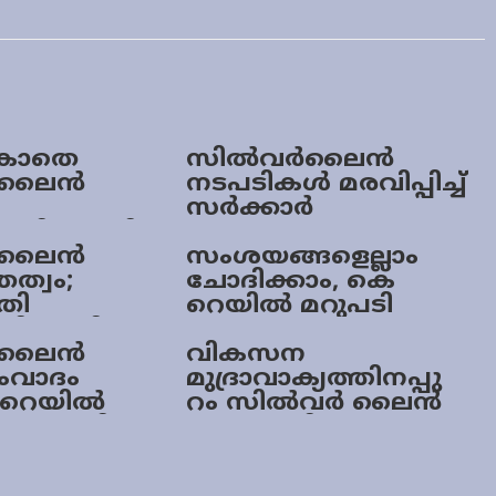
ലാകാതെ
സിൽവർലൈൻ
 ലൈന്‍
നടപടികൾ മരവിപ്പിച്ച്
സർക്കാർ
ുമതിക്കായി
സംസ്ഥാന
 ലൈൻ
സംശയങ്ങളെല്ലാം
ത്വം;
ചോദിക്കാം, കെ
തി
റെയില്‍ മറുപടി
നിർത്തി
നല്‍കും;
ിൽ
 ലൈന്‍
‘ജനസമക്ഷം
വികസന
ംവാദം
സില്‍വര്‍ലൈന്‍’
മുദ്രാവാക്യത്തിനപ്പു
 റെയില്‍
വ്യാഴാഴ്ച
റം സില്‍വര്‍ ലൈന്‍
െടുക്കില്ല
ഒന്നുമാകില്ല;
സര്‍ക്കാരിനെതിരെ
on
സത്യദീപം