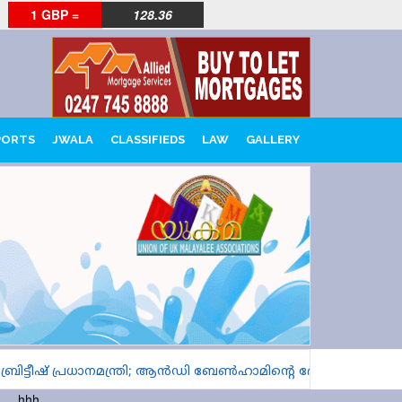
1 GBP =
128.36
PORTS
JWALA
CLASSIFIEDS
LAW
GALLERY
ിട്ടീഷ് പ്രധാനമന്ത്രി; ആൻഡി ബേൺഹാമിന്റെ ദേശീയ പര്യടനം 
hhh