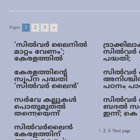
Pages:
1
2
3
»
‘സിൽവർ ലൈനിൽ
ട്രാക്കി
മാറ്റം വേണം’;
സില്‍വര്‍
കേരളത്തിൽ
പദ്ധതി;
നിലവിൽ
കേന്ദ്രാന
അപ്രായോഗികം; ഇ
കേരളത്തിന്റെ
കാത്ത് 
സിൽവർ
ശ്രീധരൻ
സ്വപ്‌ന പദ്ധതി
സര്‍ക്കാര്‍
അനിശ്ചിത
‘സിൽവർ ലൈൻ’
പഠനം പാ
യാഥാർഥ്യമാക്കാൻ
വഴിയിൽ 
കേന്ദ്ര ഇടപെടൽ
സർവേ കല്ലുകൾ
കെ റെയ
സില്‍വര്‍
വേണം; മുഖ്യമന്ത്രി
പൊതുമുതൽ
ബദല്‍ സ
തന്നെയെന്ന്
ഇന്ന്; കെ
പൊലീസിന്
എംഡി പങ്ക
Posts
നിയമോപദേശം;
സില്‍വര്‍ലൈന്‍
Page
Page
Page
1
2
3
Next page
paginati
കേസെടുക്കാം
കേരളത്തിന്