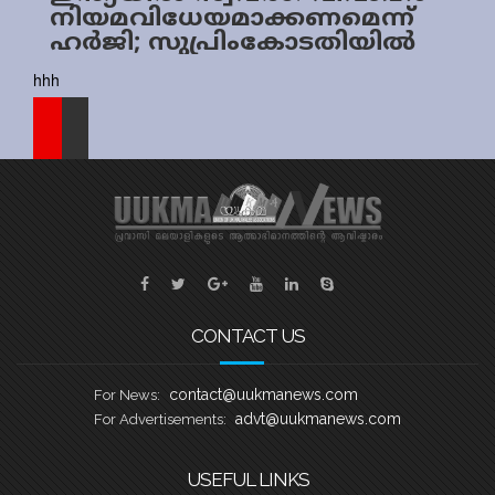
നിയമവിധേയമാക്കണമെന്ന്
Sports
ഹർജി; സുപ്രിംകോടതിയിൽ
വാദം ഇന്ന്
Jwala
hhh
Classifieds
Law
Gallery
CONTACT US
contact@uukmanews.com
For News:
advt@uukmanews.com
For Advertisements:
USEFUL LINKS