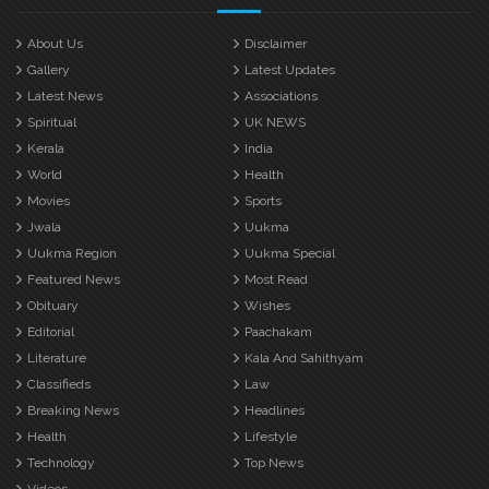
About Us
Disclaimer
Gallery
Latest Updates
Latest News
Associations
Spiritual
UK NEWS
Kerala
India
World
Health
Movies
Sports
Jwala
Uukma
Uukma Region
Uukma Special
Featured News
Most Read
Obituary
Wishes
Editorial
Paachakam
Literature
Kala And Sahithyam
Classifieds
Law
Breaking News
Headlines
Health
Lifestyle
Technology
Top News